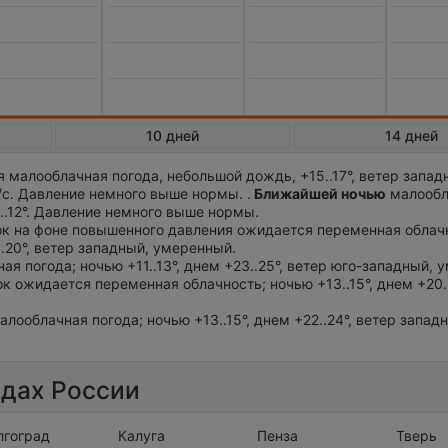
10 дней
14 дней
 малооблачная погода, небольшой дождь, +15..17°, ветер запад
/с. Давление немного выше нормы. .
Ближайшей ночью
малообл
..12°. Давление немного выше нормы.
ток на фоне повышенного давления ожидается переменная облач
..20°, ветер западный, умеренный.
ная погода; ночью +11..13°, днем +23..25°, ветер юго-западный,
ток ожидается переменная облачность; ночью +13..15°, днем +20..
алооблачная погода; ночью +13..15°, днем +22..24°, ветер запад
одах России
лгоград
Калуга
Пенза
Тверь