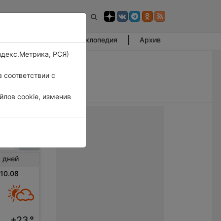
Фотогалерея
Энциклопедия
Архив
ндекс.Метрика, РСЯ)
 соответствии с
лов cookie, изменив
дейл
 дней
 10.08
+23
°