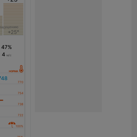
 ощущению
+25°
47%
4
м/с