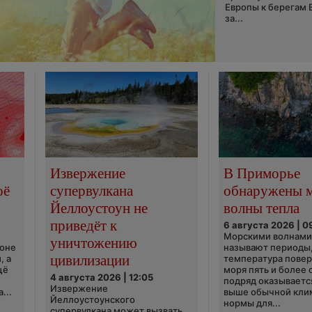
Европы к берегам 
за...
Извержение
В Приморье
оё
супервулкана
обнаружены 
Йеллоустоун не
волны тепла
приведёт к
6 августа 2026 | 0
Морскими волнами
уничтожению
ионе
называют периоды,
цивилизации
, а
температура пове
щё
моря пять и более 
4 августа 2026 | 12:05
подряд оказываетс
Извержение
...
выше обычной кли
Йеллоустоунского
нормы для...
супервулкана может вызвать