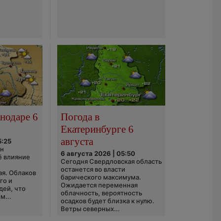
нодаре 6
Погода в
Екатеринбурге 6
августа
5:25
он
6 августа 2026 | 05:50
ё влияние
Сегодня Свердловская область
ю
останется во власти
ая. Облаков
барического максимума.
го и
Ожидается переменная
дей, что
облачность, вероятность
м...
осадков будет близка к нулю.
Ветры северных...