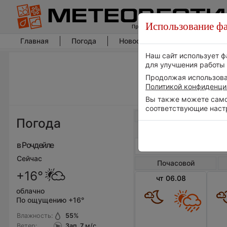
Использование фа
Главная
Погода
Новости погоды
Климат
Наш сайт использует ф
для улучшения работы 
Продолжая использоват
Политикой конфиденци
Вы также можете самос
соответствующие наст
Весь мир
Погода
в Рочдейле
Сейчас
Почасовой
+16°
чт 06.08
облачно
По ощущению +16°
Влажность:
55
%
Ветер:
Зап, 7
м/с