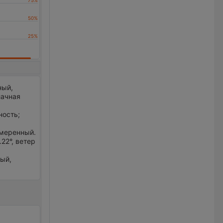
ный,
ачная
ность;
 умеренный.
22°, ветер
ный,