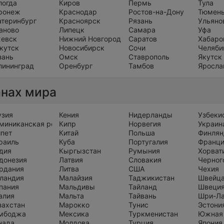
логда
Киров
Пермь
Тула
ронеж
Краснодар
Ростов-на-Дону
Тюмен
атеринбург
Красноярск
Рязань
Ульяно
аново
Липецк
Самара
Уфа
евск
Нижний Новгород
Саратов
Хабаро
кутск
Новосибирск
Сочи
Челяби
зань
Омск
Ставрополь
Якутск
лининград
Оренбург
Тамбов
Яросла
анах мира
узия
Кения
Нидерланды
Узбеки
миниканская республика
Кипр
Норвегия
Украин
ипет
Китай
Польша
Финлян
раиль
Куба
Португалия
Франц
дия
Кыргызстан
Румыния
Хорват
донезия
Латвия
Словакия
Черног
рдания
Литва
США
Чехия
ландия
Малайзия
Таджикистан
Швейц
пания
Мальдивы
Тайланд
Швеци
алия
Мальта
Тайвань
Шри-Л
захстан
Марокко
Тунис
Эстони
мбоджа
Мексика
Туркменистан
Южная
нада
Молдова
Турция
Япония