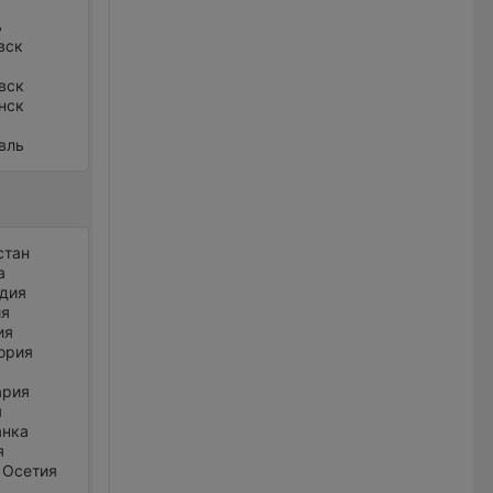
ь
вск
вск
нск
вль
стан
а
дия
ия
ия
ория
ария
я
анка
я
 Осетия