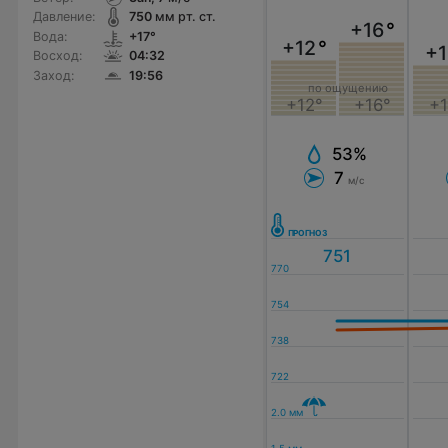
Давление:
750
мм рт. ст.
+16
°
Вода:
+17°
+12
°
+1
Восход:
04:32
Заход:
19:56
по ощущению
+12°
+16°
+1
53%
7
м/с