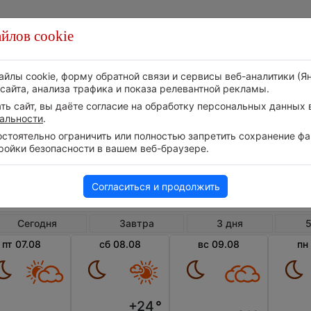
йлов cookie
Стихия
Природа
Технологии
Видео
айлы cookie, форму обратной связи и сервисы веб-аналитики (Я
сайта, анализа трафика и показа релевантной рекламы.
ь сайт, вы даёте согласие на обработку персональных данных в
альности
.
тоятельно ограничить или полностью запретить сохранение фай
ройки безопасности в вашем веб-браузере.
Великобритания
Англия
Роч
Погода в Рочдейле
Согласиться и продолжить
Сегодня
Завтра
3 дня
5
пт 07.08
сб 08.08
вс 09.08
пн
+24
°