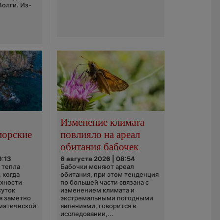
Волги. Из-
Изменение климата
морские
повлияло на ареал
обитания бабочек
9:13
6 августа 2026 | 08:54
 тепла
Бабочки меняют ареал
 когда
обитания, при этом тенденция
рхности
по большей части связана с
суток
изменением климата и
я заметно
экстремальными погодными
матической
явлениями, говорится в
исследовании,...