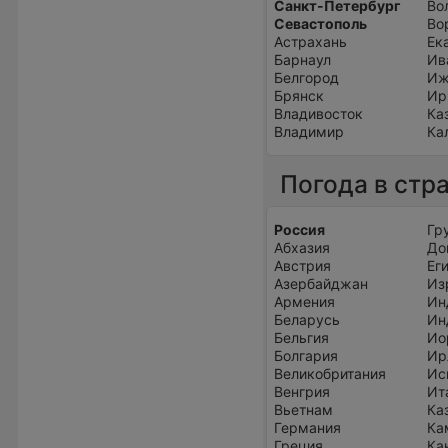
Санкт-Петербург
Во
Севастополь
Во
Астрахань
Ек
Барнаул
Ив
Белгород
Иж
Брянск
Ир
Владивосток
Ка
Владимир
Ка
Погода в стр
Россия
Гр
Абхазия
До
Австрия
Ег
Азербайджан
Из
Армения
Ин
Беларусь
Ин
Бельгия
Ио
Болгария
Ир
Великобритания
Ис
Венгрия
Ит
Вьетнам
Ка
Германия
Ка
Греция
Ка