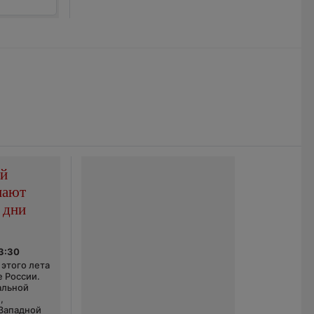
ой
пают
 дни
03:30
этого лета
е России.
альной
,
 Западной