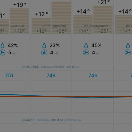
+21
°
+19
°
+14
°
+14
°
+12
°
1
°
по ощущению
по
по ощущению
по ощущению
+14°
+25°
+14°
1°
+19°
+12°
+25°
45%
42%
23%
4
5
4
м/с
м/с
м/с
атмосферное давление
мм рт.ст.
осадки
количество и вероятность