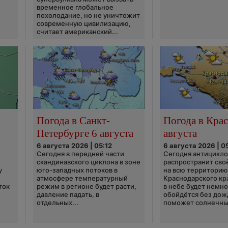
временное глобальное
похолодание, но не уничтожит
современную цивилизацию,
считает американский...
Погода в Санкт-
Погода в Крас
Петербурге 6 августа
августа
6 августа 2026 | 05:12
6 августа 2026 | 0
Сегодня в передней части
Сегодня антицикл
скандинавского циклона в зоне
распространит сво
у
юго-западных потоков в
на всю территори
атмосфере температурный
Краснодарского кр
ток
режим в регионе будет расти,
в небе будет немно
давление падать, в
обойдётся без дож
отдельных...
поможет солнечны