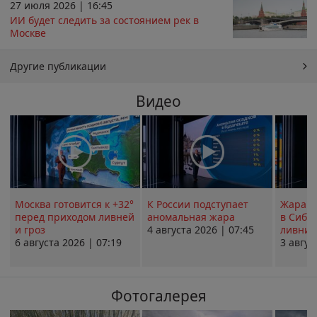
27 июля 2026 | 16:45
ИИ будет следить за состоянием рек в
Москве
Другие публикации
Видео
Москва готовится к +32°
К России подступает
Жара в
перед приходом ливней
аномальная жара
в Сиби
и гроз
4 августа 2026 | 07:45
ливни 
6 августа 2026 | 07:19
3 авгус
Фотогалерея