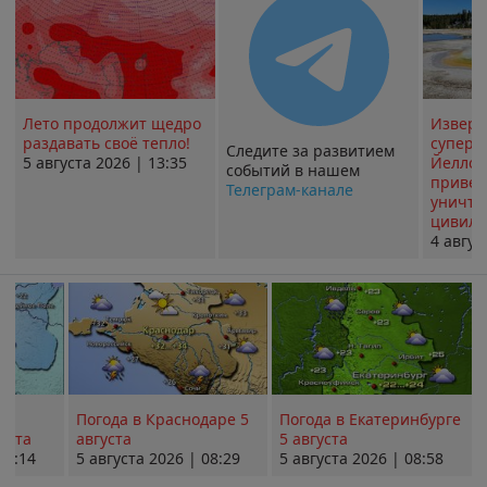
Лето продолжит щедро
Извер
раздавать своё тепло!
суперв
Следите за развитием
5 августа 2026 | 13:35
Йеллоу
событий в нашем
привед
Телеграм-канале
уничт
цивили
4 авгус
Погода в Краснодаре 5
Погода в Екатеринбурге
уста
августа
5 августа
08:14
5 августа 2026 | 08:29
5 августа 2026 | 08:58