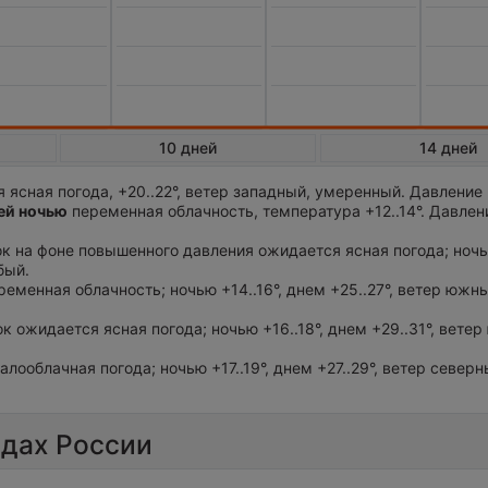
10 дней
14 дней
 ясная погода, +20..22°, ветер западный, умеренный. Давление
й ночью
переменная облачность, температура +12..14°. Давлен
ток на фоне повышенного давления ожидается ясная погода; ночью
бый.
ременная облачность; ночью +14..16°, днем +25..27°, ветер южн
ок ожидается ясная погода; ночью +16..18°, днем +29..31°, ветер
алооблачная погода; ночью +17..19°, днем +27..29°, ветер северн
одах России