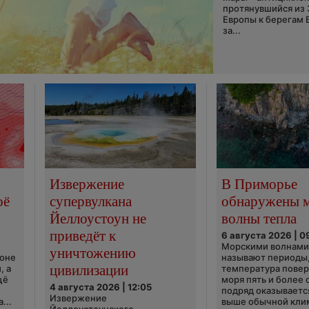
протянувшийся из
Европы к берегам 
за...
Извержение
В Приморье
оё
супервулкана
обнаружены 
Йеллоустоун не
волны тепла
приведёт к
6 августа 2026 | 0
Морскими волнами
уничтожению
ионе
называют периоды,
цивилизации
, а
температура пове
щё
моря пять и более 
4 августа 2026 | 12:05
подряд оказываетс
Извержение
...
выше обычной кли