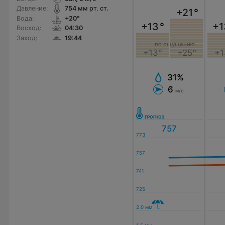
Давление:
754
мм рт. ст.
+21
°
Вода:
+20°
+13
°
+1
Восход:
04:30
Заход:
19:44
по ощущению
+13°
+25°
+1
31%
6
м/с