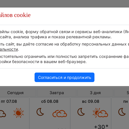
йлов cookie
Стихия
Природа
Технологии
Видео
айлы cookie, форму обратной связи и сервисы веб-аналитики (Я
сайта, анализа трафика и показа релевантной рекламы.
ь сайт, вы даёте согласие на обработку персональных данных в
альности
.
тоятельно ограничить или полностью запретить сохранение фай
ройки безопасности в вашем веб-браузере.
Великобритания
Англия
Харпе
Погода в Харпендене
Согласиться и продолжить
Сегодня
Завтра
3 дня
5
пт 07.08
сб 08.08
вс 09.08
пн
+30
°