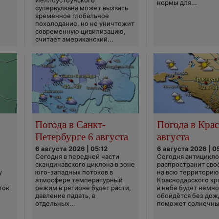
Йеллоустоунского
нормы для...
супервулкана может вызвать
временное глобальное
похолодание, но не уничтожит
современную цивилизацию,
считает американский...
Погода в Санкт-
Погода в Крас
Петербурге 6 августа
августа
6 августа 2026 | 05:12
6 августа 2026 | 0
Сегодня в передней части
Сегодня антицикл
скандинавского циклона в зоне
распространит сво
у
юго-западных потоков в
на всю территори
атмосфере температурный
Краснодарского кр
ток
режим в регионе будет расти,
в небе будет немно
давление падать, в
обойдётся без дож
отдельных...
поможет солнечны