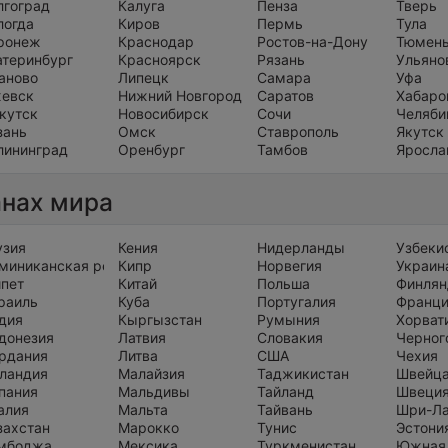
лгоград
Калуга
Пенза
Тверь
логда
Киров
Пермь
Тула
ронеж
Краснодар
Ростов-на-Дону
Тюмен
атеринбург
Красноярск
Рязань
Ульяно
аново
Липецк
Самара
Уфа
евск
Нижний Новгород
Саратов
Хабаро
кутск
Новосибирск
Сочи
Челяби
зань
Омск
Ставрополь
Якутск
лининград
Оренбург
Тамбов
Яросла
анах мира
узия
Кения
Нидерланды
Узбеки
миниканская республика
Кипр
Норвегия
Украин
ипет
Китай
Польша
Финлян
раиль
Куба
Португалия
Франц
дия
Кыргызстан
Румыния
Хорват
донезия
Латвия
Словакия
Черног
рдания
Литва
США
Чехия
ландия
Малайзия
Таджикистан
Швейц
пания
Мальдивы
Тайланд
Швеци
алия
Мальта
Тайвань
Шри-Л
захстан
Марокко
Тунис
Эстони
мбоджа
Мексика
Туркменистан
Южная