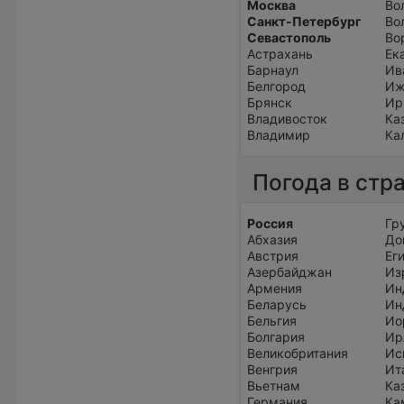
Москва
Во
Санкт-Петербург
Во
Севастополь
Во
Астрахань
Ек
Барнаул
Ив
Белгород
Иж
Брянск
Ир
Владивосток
Ка
Владимир
Ка
Погода в стр
Россия
Гр
Абхазия
До
Австрия
Ег
Азербайджан
Из
Армения
Ин
Беларусь
Ин
Бельгия
Ио
Болгария
Ир
Великобритания
Ис
Венгрия
Ит
Вьетнам
Ка
Германия
Ка