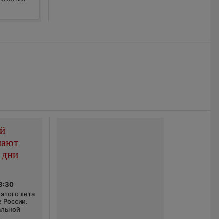
ой
пают
 дни
03:30
этого лета
е России.
альной
,