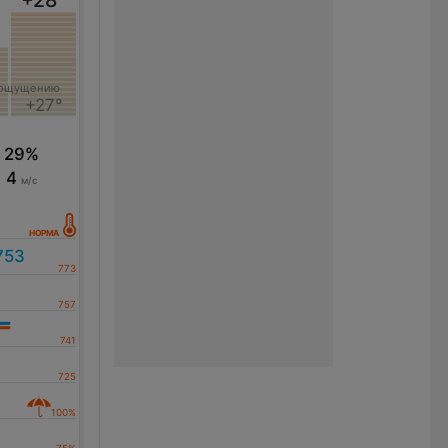
+28
°
 ощущению
+27°
29%
4
м/с