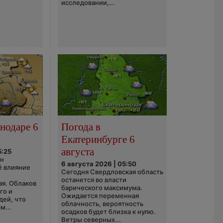
исследовании,...
нодаре 6
Погода в
Екатеринбурге 6
августа
5:25
он
6 августа 2026 | 05:50
ё влияние
Сегодня Свердловская область
ю
останется во власти
ая. Облаков
барического максимума.
го и
Ожидается переменная
дей, что
облачность, вероятность
м...
осадков будет близка к нулю.
Ветры северных...