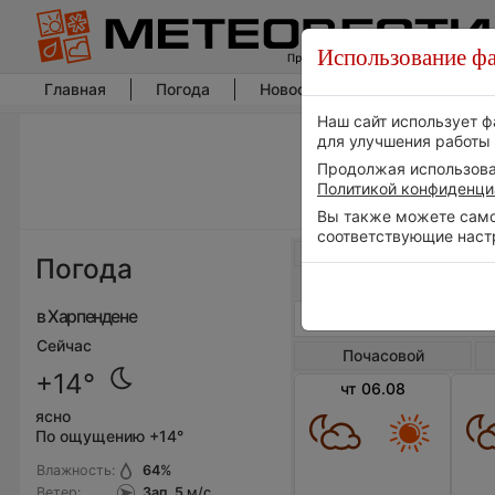
Использование фа
Главная
Погода
Новости погоды
Климат
Наш сайт использует ф
для улучшения работы 
Продолжая использоват
Политикой конфиденци
Вы также можете самос
соответствующие наст
Весь мир
Погода
в Харпендене
Сейчас
Почасовой
+14°
чт 06.08
ясно
По ощущению +14°
Влажность:
64
%
Ветер:
Зап, 5
м/с