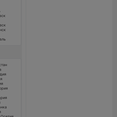
ь
вск
вск
нск
вль
стан
а
дия
ия
ия
ория
ария
я
анка
я
 Осетия