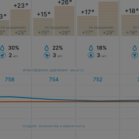
+26
°
+23
°
+18
°
+17
°
+15
°
3
°
по ощущению
по
по ощущению
по ощущению
+15°
+26°
+18°
3°
+25°
+17°
+29°
22%
30%
18%
3
2
3
м/с
м/с
м/с
атмосферное давление
мм рт.ст.
осадки
количество и вероятность