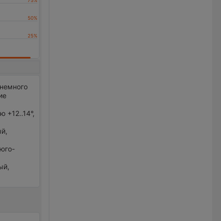
 немного
ие
 +12..14°,
ый,
 юго-
ый,