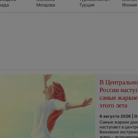
нада
Молдова
Турция
Япония
В Центральн
России насту
самые жаркие
этого лета
6 августа 2026 | 
Самые жаркие дни 
наступают в центр
Виновник экстрем
жары – антициклон