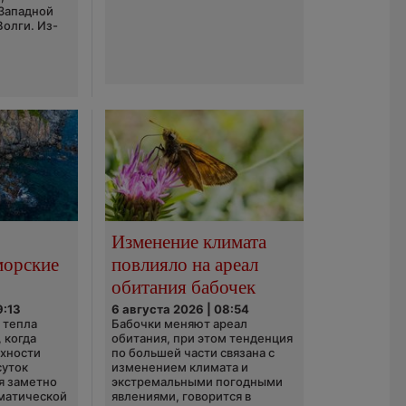
 Западной
Волги. Из-
Изменение климата
морские
повлияло на ареал
обитания бабочек
9:13
6 августа 2026 | 08:54
 тепла
Бабочки меняют ареал
 когда
обитания, при этом тенденция
рхности
по большей части связана с
суток
изменением климата и
я заметно
экстремальными погодными
матической
явлениями, говорится в