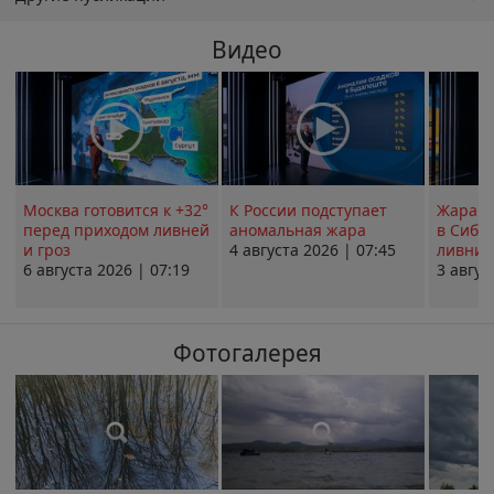
Видео
Москва готовится к +32°
К России подступает
Жара в
перед приходом ливней
аномальная жара
в Сиби
и гроз
4 августа 2026 | 07:45
ливни 
6 августа 2026 | 07:19
3 авгус
Фотогалерея