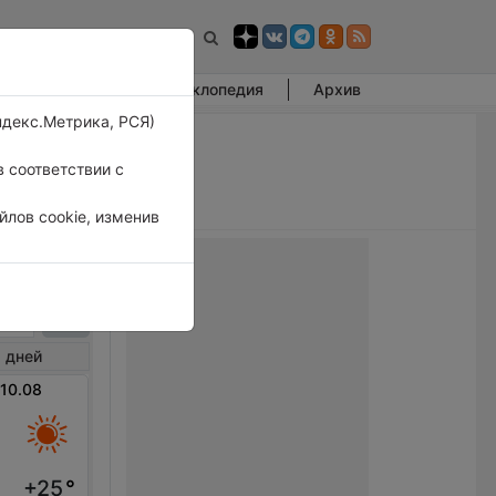
Фотогалерея
Энциклопедия
Архив
ндекс.Метрика, РСЯ)
 соответствии с
лов cookie, изменив
мут
 дней
 10.08
+25
°