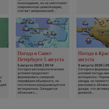
похолодание, но не уничтожит
современную цивилизацию,
считает американский...
Погода в Санкт-
Погода в Крас
Петербурге 5 августа
августа
5 августа 2026 | 05:14
5 августа 2026 | 0
Сегодня метеорологические
Сегодня в формир
условия продолжит
условий погоды вм
ы
формировать северная
антициклон. Перем
е
периферия обширного, но
запада, он приметс
ждей
постепенно разрушающегося
рассеивать облака 
антициклона. Ожидается
дожди, что активи
облачная с...
дневной...