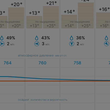
+21
°
+20
°
+16
°
+14
°
3
°
+13
°
по ощущению
по ощущению
по ощущению
по
3°
+20°
+13°
+25°
+14°
+25°
+16°
49%
43%
36%
2
3
2
м/с
м/с
м/с
атмосферное давление
мм рт.ст.
осадки
количество и вероятность