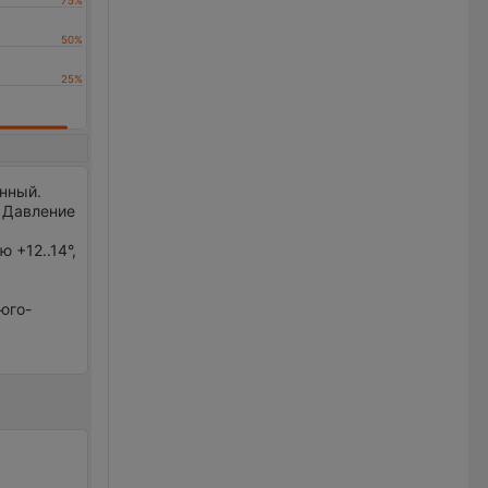
енный.
. Давление
 +12..14°,
 юго-