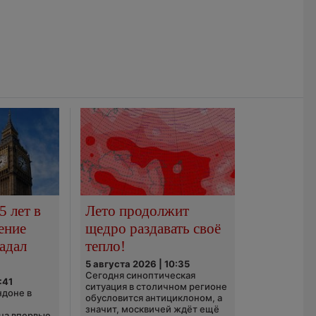
5 лет в
Лето продолжит
ение
щедро раздавать своё
адал
тепло!
5 августа 2026 | 10:35
Сегодня синоптическая
:41
ситуация в столичном регионе
ндоне в
обусловится антициклоном, а
значит, москвичей ждёт ещё
ца впервые