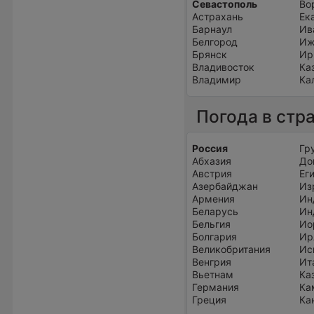
Севастополь
Во
Астрахань
Ек
Барнаул
Ив
Белгород
Иж
Брянск
Ир
Владивосток
Ка
Владимир
Ка
Погода в стр
Россия
Гр
Абхазия
До
Австрия
Ег
Азербайджан
Из
Армения
Ин
Беларусь
Ин
Бельгия
Ио
Болгария
Ир
Великобритания
Ис
Венгрия
Ит
Вьетнам
Ка
Германия
Ка
Греция
Ка