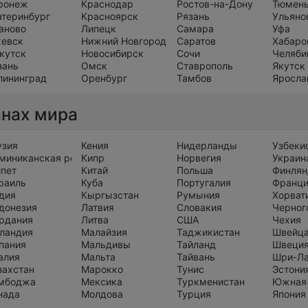
ронеж
Краснодар
Ростов-на-Дону
Тюмен
атеринбург
Красноярск
Рязань
Ульяно
аново
Липецк
Самара
Уфа
евск
Нижний Новгород
Саратов
Хабаро
кутск
Новосибирск
Сочи
Челяби
зань
Омск
Ставрополь
Якутск
лининград
Оренбург
Тамбов
Яросла
анах мира
узия
Кения
Нидерланды
Узбеки
миниканская республика
Кипр
Норвегия
Украин
ипет
Китай
Польша
Финлян
раиль
Куба
Португалия
Франц
дия
Кыргызстан
Румыния
Хорват
донезия
Латвия
Словакия
Черног
рдания
Литва
США
Чехия
ландия
Малайзия
Таджикистан
Швейц
пания
Мальдивы
Тайланд
Швеци
алия
Мальта
Тайвань
Шри-Л
захстан
Марокко
Тунис
Эстони
мбоджа
Мексика
Туркменистан
Южная
нада
Молдова
Турция
Япония