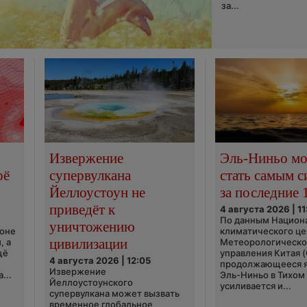
за...
Извержение
Эль-Ниньо м
оё
супервулкана
стать самым 
Йеллоустоун не
за последние 
приведёт к
4 августа 2026 | 11
По данным Национ
уничтожению
ионе
климатического це
цивилизации
, а
Метеорологическо
щё
управления Китая 
4 августа 2026 | 12:05
продолжающееся 
Извержение
...
Эль-Ниньо в Тихом
Йеллоустоунского
усиливается и...
супервулкана может вызвать
временное глобальное