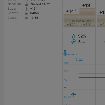
Давление:
763
мм рт. ст.
+19
°
Вода:
+19°
+14
°
+1
Восход:
04:56
Заход:
19:56
по ощущению
+14°
+19°
+1
52%
5
м/с