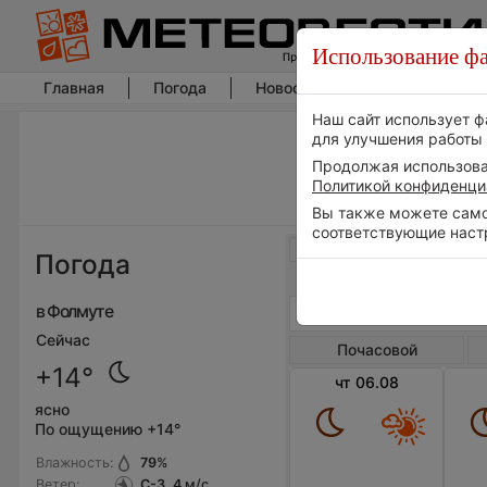
Использование фа
Главная
Погода
Новости погоды
Климат
Наш сайт использует ф
для улучшения работы 
Продолжая использоват
Политикой конфиденци
Вы также можете самос
соответствующие наст
Весь мир
Погода
в Фолмуте
Сейчас
Почасовой
+14°
чт 06.08
ясно
По ощущению +14°
Влажность:
79
%
Ветер:
С-З, 4
м/с