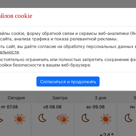
йлов cookie
Стихия
Природа
Технологии
Видео
айлы cookie, форму обратной связи и сервисы веб-аналитики (Я
сайта, анализа трафика и показа релевантной рекламы.
ь сайт, вы даёте согласие на обработку персональных данных в
альности
.
тоятельно ограничить или полностью запретить сохранение фай
ройки безопасности в вашем веб-браузере.
Великобритания
Англия
Фол
Погода в Фолмуте
Согласиться и продолжить
Сегодня
Завтра
3 дня
5
пт 07.08
сб 08.08
вс 09.08
пн
+24
°