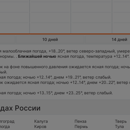
10 дней
14 дней
 малооблачная погода, +18..20°, ветер северо-западный, умер
нормы. .
Ближайшей ночью
ясная погода, температура +12..14°
ток на фоне повышенного давления ожидается ясная погода; ночью
бый.
ая погода; ночью +12..14°, днем +19..21°, ветер слабый.
ок ожидается ясная погода; ночью +12..14°, днем +20..22°, ветер
ая погода; ночью +13..15°, днем +23..25°, ветер слабый.
одах России
лгоград
Калуга
Пенза
Тверь
логда
Киров
Пермь
Тула