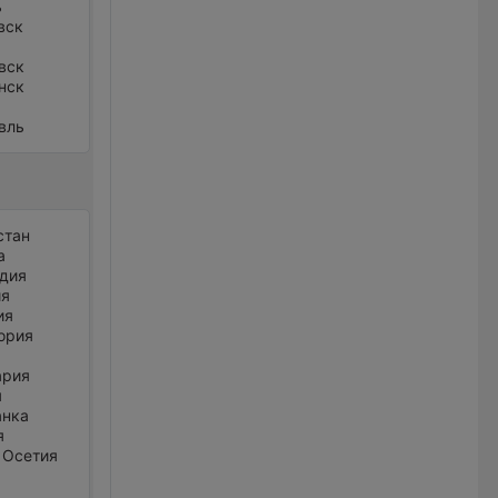
ь
вск
вск
нск
вль
стан
а
дия
ия
ия
ория
ария
я
анка
я
 Осетия