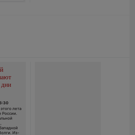
ой
пают
 дни
03:30
этого лета
е России.
альной
,
 Западной
Волги. Из-