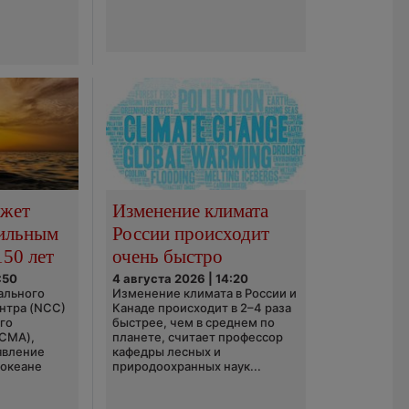
ожет
Изменение климата
сильным
России происходит
150 лет
очень быстро
:50
4 августа 2026 | 14:20
ального
Изменение климата в России и
нтра (NCC)
Канаде происходит в 2–4 раза
го
быстрее, чем в среднем по
(CMA),
планете, считает профессор
явление
кафедры лесных и
 океане
природоохранных наук...