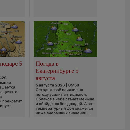
нодаре 5
Погода в
Екатеринбурге 5
августа
5:29
ование
5 августа 2026 | 05:58
ешается
Сегодня своё влияние на
ещаясь с
погоду усилит антициклон.
я
Облаков в небе станет меньше
и прекратит
и обойдётся без дождей. А вот
зирует
температурный фон окажется
ниже вчерашних значений...