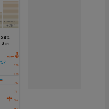
 ощущению
+26°
39%
6
м/с