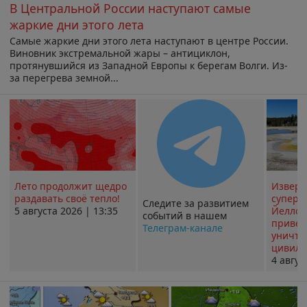
В Центральной России наступают самые
жаркие дни этого лета
Самые жаркие дни этого лета наступают в центре России.
Виновник экстремальной жары – антициклон,
протянувшийся из Западной Европы к берегам Волги. Из-
за перегрева земной...
Лето продолжит щедро
Извер
раздавать своё тепло!
суперв
Следите за развитием
5 августа 2026 | 13:35
Йеллоу
событий в нашем
привед
Телеграм-канале
уничт
цивили
4 авгус