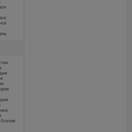
ь
вск
вск
нск
вль
стан
а
дия
ия
ия
ория
ария
я
анка
я
 Осетия