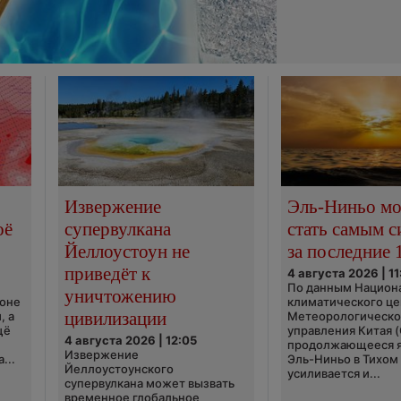
Извержение
Эль-Ниньо м
оё
супервулкана
стать самым 
Йеллоустоун не
за последние 
приведёт к
4 августа 2026 | 11
По данным Национ
уничтожению
ионе
климатического це
цивилизации
, а
Метеорологическо
щё
управления Китая 
4 августа 2026 | 12:05
продолжающееся 
Извержение
...
Эль-Ниньо в Тихом
Йеллоустоунского
усиливается и...
супервулкана может вызвать
временное глобальное