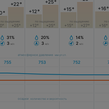
+25
°
+22
°
+16
°
+15
°
+12
°
0
°
по ощущению
по ощущению
по ощущению
по
0°
+25°
+12°
+25°
+15°
+27°
+16°
31%
20%
14%
3
3
2
м/с
м/с
м/с
атмосферное давление
мм рт.ст.
осадки
количество и вероятность