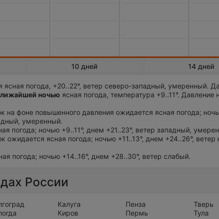
10 дней
14 дней
 ясная погода, +20..22°, ветер северо-западный, умеренный. Д
лижайшей ночью
ясная погода, температура +9..11°. Давление 
ток на фоне повышенного давления ожидается ясная погода; ночью
падный, умеренный.
ая погода; ночью +9..11°, днем +21..23°, ветер западный, умере
ок ожидается ясная погода; ночью +11..13°, днем +24..26°, ветер
ая погода; ночью +14..16°, днем +28..30°, ветер слабый.
одах России
лгоград
Калуга
Пенза
Тверь
логда
Киров
Пермь
Тула