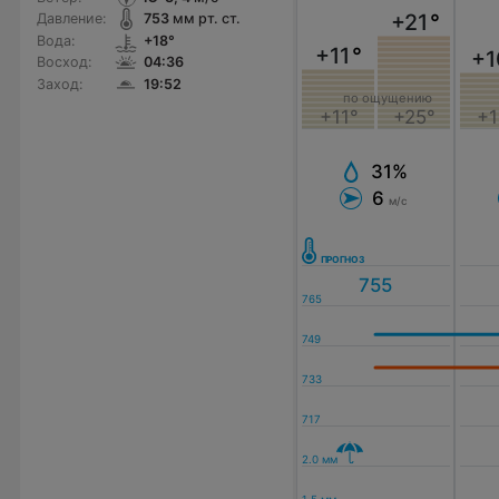
+21
°
Давление:
753
мм рт. ст.
Вода:
+18°
+11
°
+1
Восход:
04:36
Заход:
19:52
по ощущению
+11°
+25°
+1
31%
6
м/с