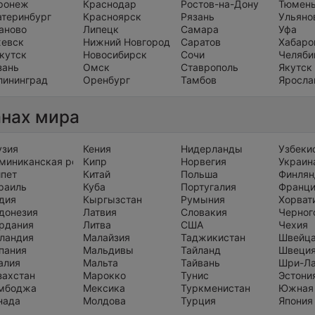
ронеж
Краснодар
Ростов-на-Дону
Тюмен
атеринбург
Красноярск
Рязань
Ульяно
аново
Липецк
Самара
Уфа
евск
Нижний Новгород
Саратов
Хабаро
кутск
Новосибирск
Сочи
Челяби
зань
Омск
Ставрополь
Якутск
лининград
Оренбург
Тамбов
Яросла
анах мира
узия
Кения
Нидерланды
Узбеки
миниканская республика
Кипр
Норвегия
Украин
ипет
Китай
Польша
Финлян
раиль
Куба
Португалия
Франц
дия
Кыргызстан
Румыния
Хорват
донезия
Латвия
Словакия
Черног
рдания
Литва
США
Чехия
ландия
Малайзия
Таджикистан
Швейц
пания
Мальдивы
Тайланд
Швеци
алия
Мальта
Тайвань
Шри-Л
захстан
Марокко
Тунис
Эстони
мбоджа
Мексика
Туркменистан
Южная
нада
Молдова
Турция
Япония