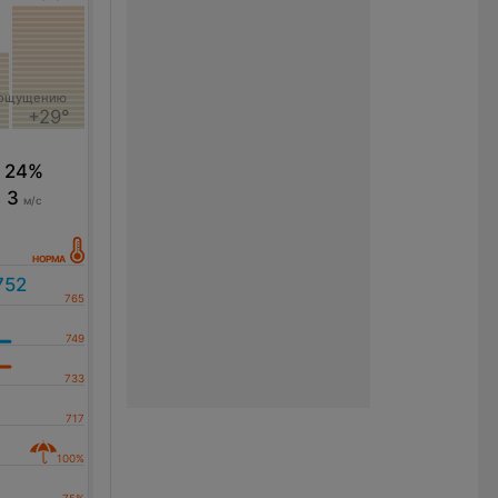
 ощущению
+29°
24%
3
м/с