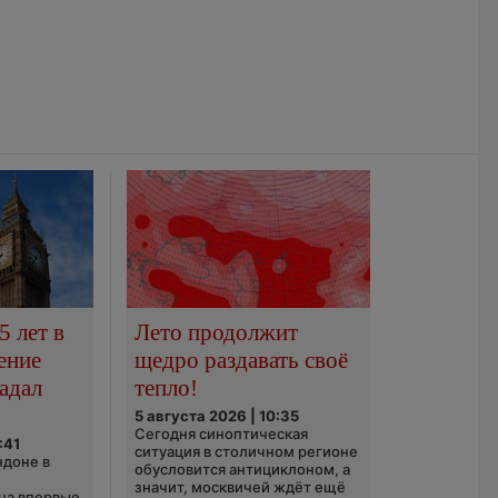
5 лет в
Лето продолжит
ение
щедро раздавать своё
адал
тепло!
5 августа 2026 | 10:35
Сегодня синоптическая
:41
ситуация в столичном регионе
ндоне в
обусловится антициклоном, а
значит, москвичей ждёт ещё
ца впервые