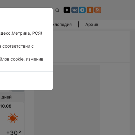
Фотогалерея
Энциклопедия
Архив
ндекс.Метрика, РСЯ)
 соответствии с
лов cookie, изменив
дли
 дней
 10.08
+30
°