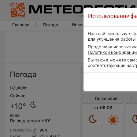
Использование фа
Главная
Погода
Новости погоды
Климат
Наш сайт использует ф
для улучшения работы 
Продолжая использоват
Политикой конфиденци
Вы также можете самос
соответствующие наст
Весь мир
Погода
в Дадли
Сейчас
Почасовой
+10°
чт 06.08
ясно
По ощущению +10°
Влажность:
90
%
Ветер:
Ю-З, 4
м/с