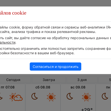
йлов cookie
Стихия
Природа
Технологии
Видео
айлы cookie, форму обратной связи и сервисы веб-аналитики (Я
сайта, анализа трафика и показа релевантной рекламы.
ь сайт, вы даёте согласие на обработку персональных данных в
альности
.
тоятельно ограничить или полностью запретить сохранение фай
ройки безопасности в вашем веб-браузере.
Великобритания
Англия
Да
Погода в Дадли
Согласиться и продолжить
Сегодня
Завтра
3 дня
5
пт 07.08
сб 08.08
вс 09.08
пн
+29
°