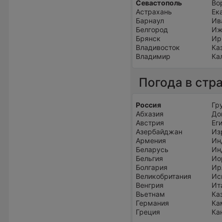
Севастополь
Во
Астрахань
Ек
Барнаул
Ив
Белгород
Иж
Брянск
Ир
Владивосток
Ка
Владимир
Ка
Погода в стр
Россия
Гр
Абхазия
До
Австрия
Ег
Азербайджан
Из
Армения
Ин
Беларусь
Ин
Бельгия
Ио
Болгария
Ир
Великобритания
Ис
Венгрия
Ит
Вьетнам
Ка
Германия
Ка
Греция
Ка