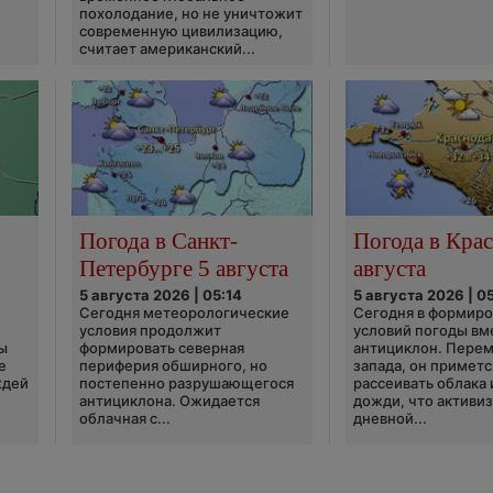
похолодание, но не уничтожит
современную цивилизацию,
считает американский...
Погода в Санкт-
Погода в Крас
Петербурге 5 августа
августа
5 августа 2026 | 05:14
5 августа 2026 | 0
Сегодня метеорологические
Сегодня в формир
условия продолжит
условий погоды вм
ы
формировать северная
антициклон. Перем
е
периферия обширного, но
запада, он приметс
ждей
постепенно разрушающегося
рассеивать облака 
антициклона. Ожидается
дожди, что активи
облачная с...
дневной...