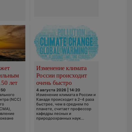
ожет
Изменение климата
сильным
России происходит
150 лет
очень быстро
:50
4 августа 2026 | 14:20
ального
Изменение климата в России и
нтра (NCC)
Канаде происходит в 2–4 раза
го
быстрее, чем в среднем по
(CMA),
планете, считает профессор
явление
кафедры лесных и
 океане
природоохранных наук...