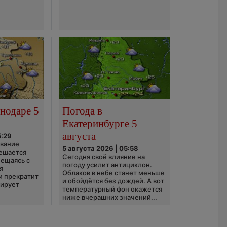
нодаре 5
Погода в
Екатеринбурге 5
августа
5:29
ование
5 августа 2026 | 05:58
ешается
Сегодня своё влияние на
ещаясь с
погоду усилит антициклон.
я
Облаков в небе станет меньше
и прекратит
и обойдётся без дождей. А вот
зирует
температурный фон окажется
ниже вчерашних значений...