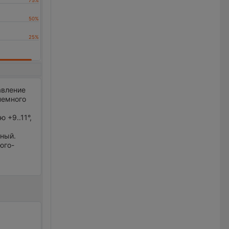
авление
немного
 +9..11°,
нный.
 юго-