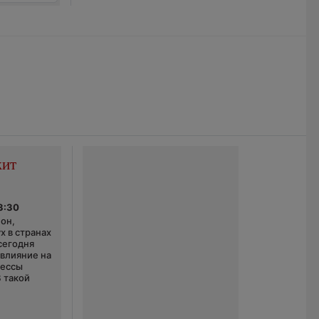
жит
3:30
он,
х в странах
сегодня
 влияние на
цессы
В такой