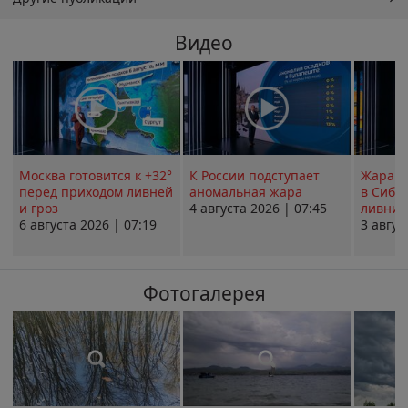
Видео
Москва готовится к +32°
К России подступает
Жара в
перед приходом ливней
аномальная жара
в Сиби
и гроз
4 августа 2026 | 07:45
ливни 
6 августа 2026 | 07:19
3 авгус
Фотогалерея