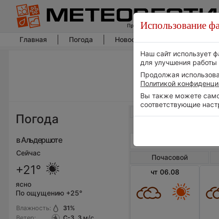
Использование фа
Главная
Погода
Новости погоды
Климат
Наш сайт использует ф
для улучшения работы 
Продолжая использоват
Политикой конфиденци
Вы также можете самос
соответствующие наст
Весь мир
Погода
в Альдершоте
Сейчас
Почасовой
+21°
чт 06.08
ясно
По ощущению +25°
Влажность:
31
%
Ветер:
С-З, 3
м/с