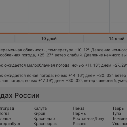
10 дней
14 дней
еременная облачность, температура +10..12°. Давление немног
облачная погода, +25..27°, ветер слабый. Давление немного в
ток ожидается малооблачная погода; ночью +11..13°, днем +27..29°
ок ожидается ясная погода; ночью +14..16°, днем +30..32°, ветер
сная погода; ночью +17..19°, днем +30..32°, ветер северный, ум
одах России
лгоград
Калуга
Пенза
Тверь
логда
Киров
Пермь
Тула
ронеж
Краснодар
Ростов-на-Дону
Тюмен
атеринбург
Красноярск
Рязань
Ульяно