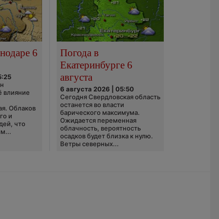
нодаре 6
Погода в
Екатеринбурге 6
августа
5:25
он
6 августа 2026 | 05:50
ё влияние
Сегодня Свердловская область
ю
останется во власти
ая. Облаков
барического максимума.
го и
Ожидается переменная
дей, что
облачность, вероятность
м...
осадков будет близка к нулю.
Ветры северных...