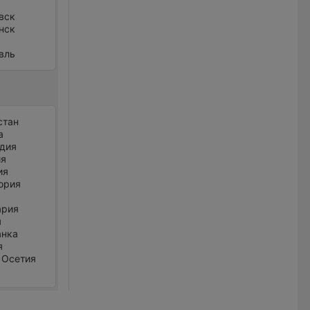
вск
нск
вль
стан
а
дия
ия
ия
ория
ария
я
анка
я
 Осетия