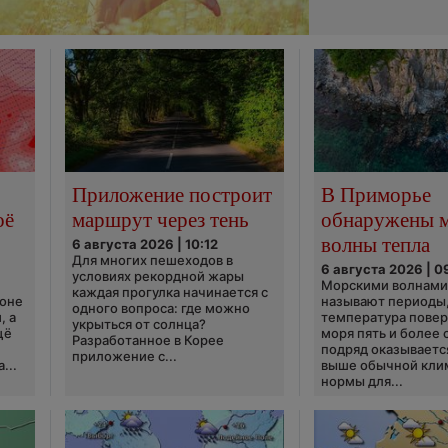
Приложение построит
В Приморье
оё
маршрут через тень
обнаружены 
волны тепла
6 августа 2026 | 10:12
Для многих пешеходов в
6 августа 2026 | 0
условиях рекордной жары
Морскими волнами
каждая прогулка начинается с
ионе
называют периоды,
одного вопроса: где можно
, а
температура пове
укрыться от солнца?
щё
моря пять и более 
Разработанное в Корее
подряд оказываетс
приложение с...
...
выше обычной кли
нормы для...