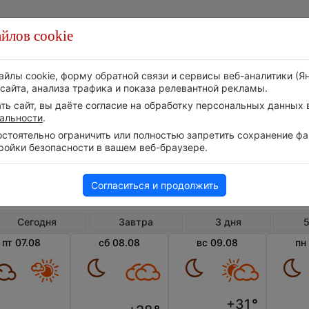
йлов cookie
Стихия
Природа
Технологии
Видео
айлы cookie, форму обратной связи и сервисы веб-аналитики (Я
сайта, анализа трафика и показа релевантной рекламы.
ь сайт, вы даёте согласие на обработку персональных данных в
альности
.
тоятельно ограничить или полностью запретить сохранение фай
ройки безопасности в вашем веб-браузере.
Великобритания
Англия
Альде
Погода в Альдершоте
Согласиться и продолжить
Сегодня
Завтра
3 дня
5
пт 07.08
сб 08.08
вс 09.08
пн
+31
°