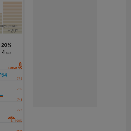
 ощущению
+29°
20%
4
м/с