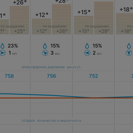
+28
°
+26
°
+18
°
+15
°
+12
°
1
°
по ощущению
по ощущению
по ощущению
по
1°
+25°
+12°
+26°
+15°
+29°
+18°
23%
15%
15%
1
3
2
м/с
м/с
м/с
атмосферное давление
мм рт.ст.
осадки
количество и вероятность