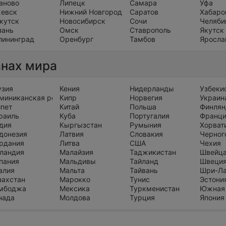
аново
Липецк
Самара
Уфа
евск
Нижний Новгород
Саратов
Хабаро
кутск
Новосибирск
Сочи
Челяби
зань
Омск
Ставрополь
Якутск
лининград
Оренбург
Тамбов
Яросла
анах мира
узия
Кения
Нидерланды
Узбеки
миниканская республика
Кипр
Норвегия
Украин
ипет
Китай
Польша
Финлян
раиль
Куба
Португалия
Франц
дия
Кыргызстан
Румыния
Хорват
донезия
Латвия
Словакия
Черног
рдания
Литва
США
Чехия
ландия
Малайзия
Таджикистан
Швейц
пания
Мальдивы
Тайланд
Швеци
алия
Мальта
Тайвань
Шри-Л
захстан
Марокко
Тунис
Эстони
мбоджа
Мексика
Туркменистан
Южная
нада
Молдова
Турция
Япония