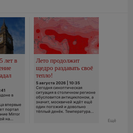
5 лет в
Лето продолжит
ение
щедро раздавать своё
адал
тепло!
5 августа 2026 | 10:35
Сегодня синоптическая
:41
ситуация в столичном регионе
ндоне в
обусловится антициклоном, а
значит, москвичей ждёт ещё
ца впервые
один погожий и довольно
ает портал
тёплый денёк. Температура...
ние Mirror
й на...
Ещё