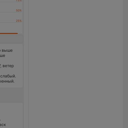
о выше
ыше
, ветер
 слабый.
еренный.
ь
вск