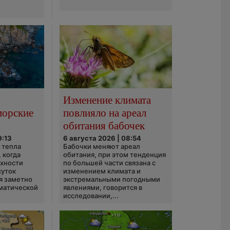
Изменение климата
морские
повлияло на ареал
обитания бабочек
9:13
6 августа 2026 | 08:54
 тепла
Бабочки меняют ареал
 когда
обитания, при этом тенденция
рхности
по большей части связана с
суток
изменением климата и
я заметно
экстремальными погодными
матической
явлениями, говорится в
исследовании,...