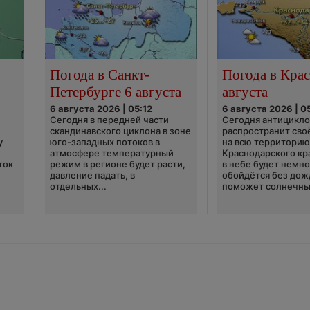
Погода в Санкт-
Погода в Крас
Петербурге 6 августа
августа
6 августа 2026 | 05:12
6 августа 2026 | 0
Сегодня в передней части
Сегодня антицикл
скандинавского циклона в зоне
распространит сво
у
юго-западных потоков в
на всю территори
атмосфере температурный
Краснодарского кр
ток
режим в регионе будет расти,
в небе будет немно
давление падать, в
обойдётся без дож
отдельных...
поможет солнечны