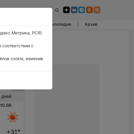
Фотогалерея
Энциклопедия
Архив
ндекс.Метрика, РСЯ)
 соответствии с
лов cookie, изменив
ршот
 дней
 10.08
+31
°