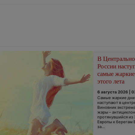
В Центральн
России насту
самые жаркие
этого лета
6 августа 2026 | 
Самые жаркие дни 
наступают в центр
Виновник экстрем
жары – антициклон
протянувшийся из
Европы к берегам 
за...