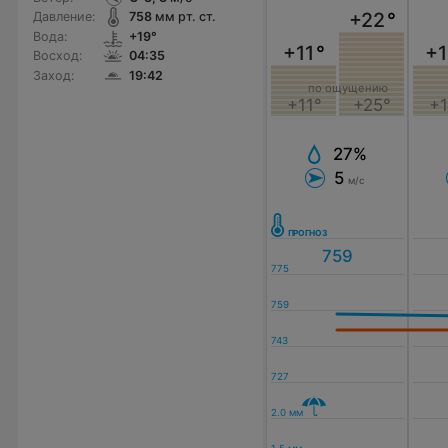
+22
°
Давление:
758
мм рт. ст.
Вода:
+19°
+11
°
+1
Восход:
04:35
Заход:
19:42
по ощущению
+11°
+25°
+1
27%
5
м/с