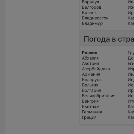
Барнаул
Ив
Белгород
Иж
Брянск
Ир
Владивосток
Ка
Владимир
Ка
Погода в стр
Россия
Гр
Абхазия
До
Австрия
Ег
Азербайджан
Из
Армения
Ин
Беларусь
Ин
Бельгия
Ио
Болгария
Ир
Великобритания
Ис
Венгрия
Ит
Вьетнам
Ка
Германия
Ка
Греция
Ка