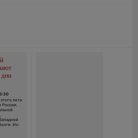
ой
пают
 дни
03:30
этого лета
е России.
альной
,
 Западной
Волги. Из-