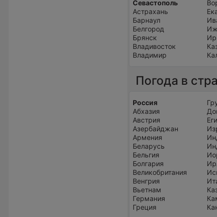
Севастополь
Во
Астрахань
Ек
Барнаул
Ив
Белгород
Иж
Брянск
Ир
Владивосток
Ка
Владимир
Ка
Погода в стр
Россия
Гр
Абхазия
До
Австрия
Ег
Азербайджан
Из
Армения
Ин
Беларусь
Ин
Бельгия
Ио
Болгария
Ир
Великобритания
Ис
Венгрия
Ит
Вьетнам
Ка
Германия
Ка
Греция
Ка