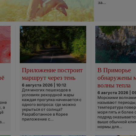
за...
Приложение построит
В Приморье
оё
маршрут через тень
обнаружены 
волны тепла
6 августа 2026 | 10:12
Для многих пешеходов в
6 августа 2026 | 0
условиях рекордной жары
Морскими волнами
каждая прогулка начинается с
ионе
называют периоды,
одного вопроса: где можно
, а
температура пове
укрыться от солнца?
щё
моря пять и более 
Разработанное в Корее
подряд оказываетс
приложение с...
...
выше обычной кли
нормы для...