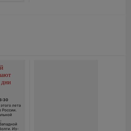
ой
пают
 дни
03:30
этого лета
е России.
альной
,
 Западной
Волги. Из-