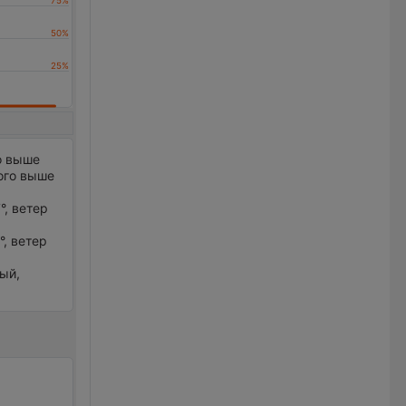
о выше
ного выше
°, ветер
°, ветер
ный,