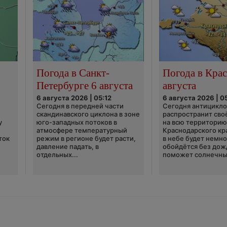
Погода в Санкт-
Погода в Крас
Петербурге 6 августа
августа
6 августа 2026 | 05:12
6 августа 2026 | 0
Сегодня в передней части
Сегодня антицикл
скандинавского циклона в зоне
распространит сво
у
юго-западных потоков в
на всю территори
атмосфере температурный
Краснодарского кр
ток
режим в регионе будет расти,
в небе будет немно
давление падать, в
обойдётся без дож
отдельных...
поможет солнечны