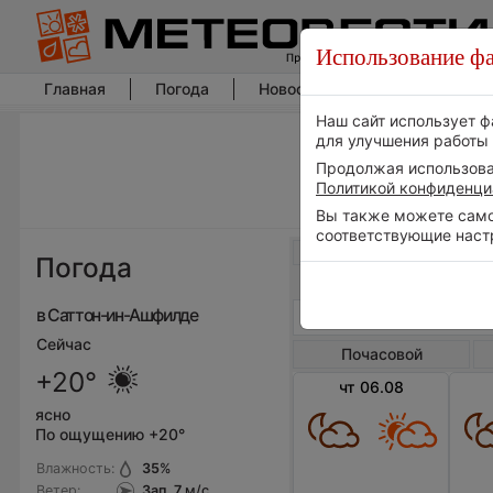
Использование фа
Главная
Погода
Новости погоды
Климат
Наш сайт использует ф
для улучшения работы 
Продолжая использоват
Политикой конфиденци
Вы также можете самос
соответствующие наст
Весь мир
Погода
в Саттон-ин-Ашфилде
Сейчас
Почасовой
+20°
чт 06.08
ясно
По ощущению +20°
Влажность:
35
%
Ветер:
Зап, 7
м/с