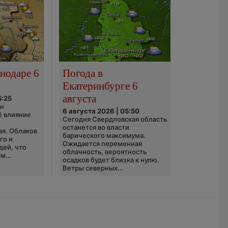
нодаре 6
Погода в
Екатеринбурге 6
августа
5:25
он
6 августа 2026 | 05:50
ё влияние
Сегодня Свердловская область
ю
останется во власти
ая. Облаков
барического максимума.
го и
Ожидается переменная
дей, что
облачность, вероятность
м...
осадков будет близка к нулю.
Ветры северных...