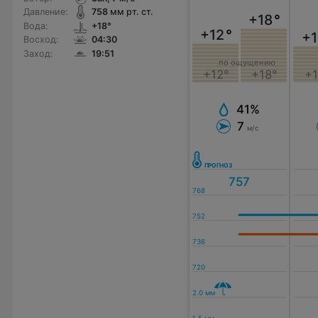
Давление:
758
мм рт. ст.
+18
°
Вода:
+18°
+12
°
+1
Восход:
04:30
Заход:
19:51
по ощущению
+12°
+18°
+1
41%
7
м/с