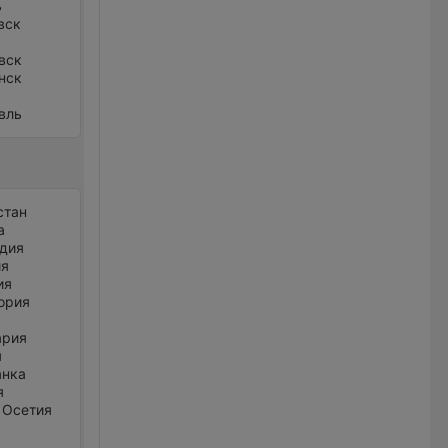
ь
вск
вск
нск
вль
стан
а
дия
ия
ия
ория
ария
я
анка
я
 Осетия