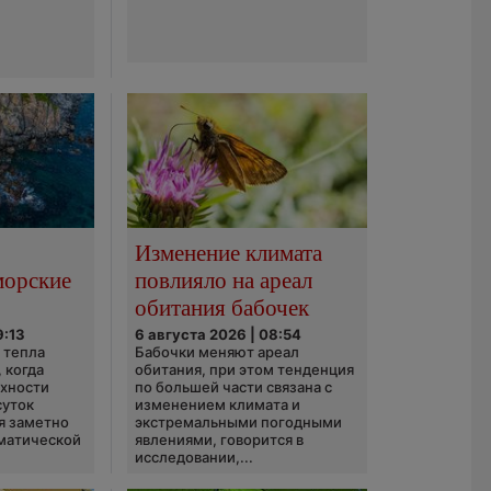
Изменение климата
морские
повлияло на ареал
обитания бабочек
9:13
6 августа 2026 | 08:54
 тепла
Бабочки меняют ареал
 когда
обитания, при этом тенденция
рхности
по большей части связана с
суток
изменением климата и
я заметно
экстремальными погодными
матической
явлениями, говорится в
исследовании,...