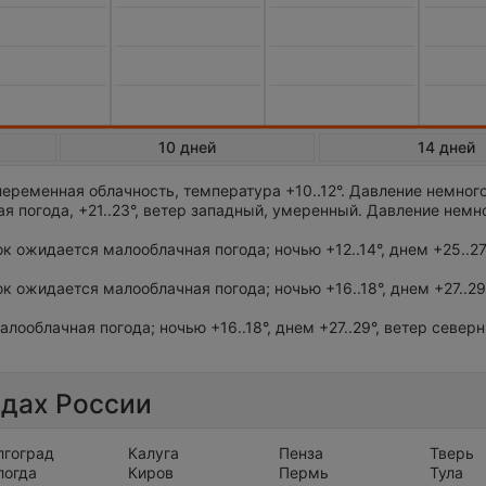
10 дней
14 дней
еременная облачность, температура +10..12°. Давление немног
я погода, +21..23°, ветер западный, умеренный. Давление нем
ток ожидается малооблачная погода; ночью +12..14°, днем +25..27
ток ожидается малооблачная погода; ночью +16..18°, днем +27..29
алооблачная погода; ночью +16..18°, днем +27..29°, ветер север
одах России
лгоград
Калуга
Пенза
Тверь
логда
Киров
Пермь
Тула