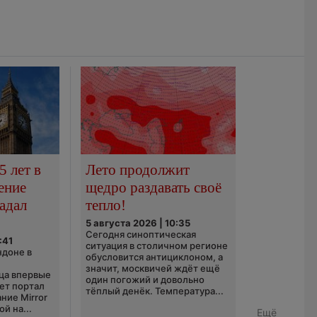
5 лет в
Лето продолжит
ение
щедро раздавать своё
адал
тепло!
5 августа 2026 | 10:35
Сегодня синоптическая
:41
ситуация в столичном регионе
ндоне в
обусловится антициклоном, а
значит, москвичей ждёт ещё
ца впервые
один погожий и довольно
ает портал
тёплый денёк. Температура...
ние Mirror
й на...
Ещё