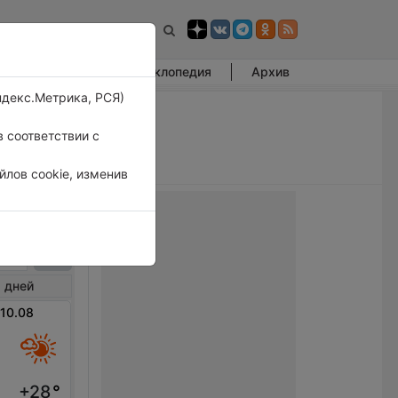
Фотогалерея
Энциклопедия
Архив
ндекс.Метрика, РСЯ)
 соответствии с
лов cookie, изменив
шфилд
 дней
 10.08
+28
°