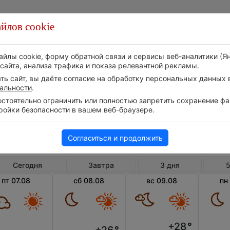
йлов cookie
Стихия
Природа
Технологии
Видео
айлы cookie, форму обратной связи и сервисы веб-аналитики (Я
сайта, анализа трафика и показа релевантной рекламы.
ь сайт, вы даёте согласие на обработку персональных данных в
альности
.
тоятельно ограничить или полностью запретить сохранение фай
ройки безопасности в вашем веб-браузере.
Великобритания
Англия
Саттон-ин-А
Погода в Саттон-ин-Ашфилде
Согласиться и продолжить
Сегодня
Завтра
3 дня
5
пт 07.08
сб 08.08
вс 09.08
пн
+28
°