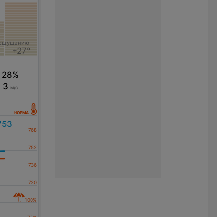
 ощущению
+27°
28%
3
м/с