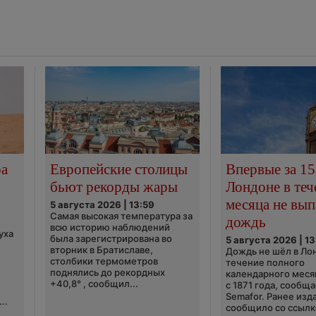
ра
Европейские столицы
Впервые за 15
бьют рекорды жары
Лондоне в теч
месяца не вып
5 августа 2026 | 13:59
Самая высокая температура за
дождь
всю историю наблюдений
уха
была зарегистрирована во
5 августа 2026 | 13
вторник в Братиславе,
Дождь не шёл в Ло
столбики термометров
течение полного
поднялись до рекордных
календарного меся
+40,8° , сообщил...
с 1871 года, сообщ
Semafor. Ранее изда
..
сообщило со ссылко