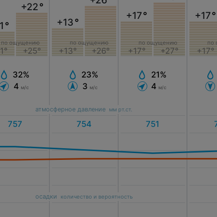
+26
°
+22
°
+17
°
+17
°
+13
°
1
°
по ощущению
по ощущению
по ощущению
по
+13°
+26°
1°
+25°
+17°
+27°
+17°
23%
32%
21%
3
4
4
м/с
м/с
м/с
атмосферное давление
мм рт.ст.
осадки
количество и вероятность