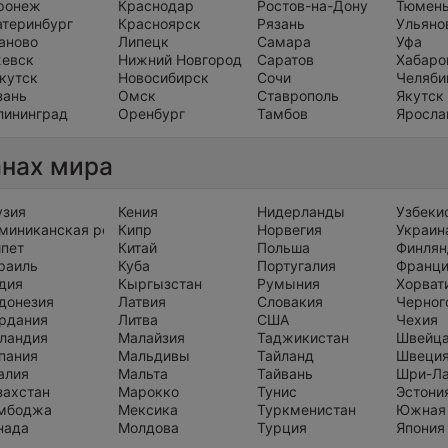
ронеж
Краснодар
Ростов-на-Дону
Тюмен
атеринбург
Красноярск
Рязань
Ульяно
аново
Липецк
Самара
Уфа
евск
Нижний Новгород
Саратов
Хабаро
кутск
Новосибирск
Сочи
Челяби
зань
Омск
Ставрополь
Якутск
лининград
Оренбург
Тамбов
Яросла
анах мира
узия
Кения
Нидерланды
Узбеки
миниканская республика
Кипр
Норвегия
Украин
ипет
Китай
Польша
Финлян
раиль
Куба
Португалия
Франц
дия
Кыргызстан
Румыния
Хорват
донезия
Латвия
Словакия
Черног
рдания
Литва
США
Чехия
ландия
Малайзия
Таджикистан
Швейц
пания
Мальдивы
Тайланд
Швеци
алия
Мальта
Тайвань
Шри-Л
захстан
Марокко
Тунис
Эстони
мбоджа
Мексика
Туркменистан
Южная
нада
Молдова
Турция
Япония