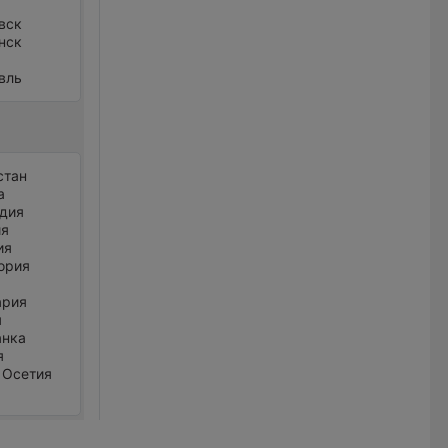
вск
нск
вль
стан
а
дия
ия
ия
ория
ария
я
анка
я
 Осетия