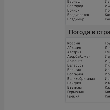
Барнаул
Ив
Белгород
Иж
Брянск
Ир
Владивосток
Ка
Владимир
Ка
Погода в стр
Россия
Гр
Абхазия
До
Австрия
Ег
Азербайджан
Из
Армения
Ин
Беларусь
Ин
Бельгия
Ио
Болгария
Ир
Великобритания
Ис
Венгрия
Ит
Вьетнам
Ка
Германия
Ка
Греция
Ка