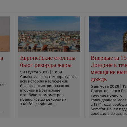
ра
Европейские столицы
Впервые за 15
бьют рекорды жары
Лондоне в теч
месяца не вып
5 августа 2026 | 13:59
Самая высокая температура за
дождь
всю историю наблюдений
уха
была зарегистрирована во
5 августа 2026 | 13
вторник в Братиславе,
Дождь не шёл в Ло
столбики термометров
течение полного
поднялись до рекордных
календарного меся
+40,8° , сообщил...
с 1871 года, сообщ
Semafor. Ранее изда
..
сообщило со ссылко