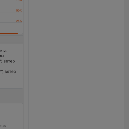
рмы.
ы. .
°, ветер
°, ветер
ь
вск