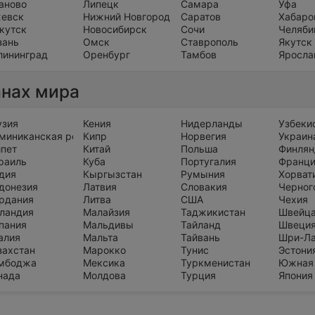
аново
Липецк
Самара
Уфа
евск
Нижний Новгород
Саратов
Хабаро
кутск
Новосибирск
Сочи
Челяби
зань
Омск
Ставрополь
Якутск
лининград
Оренбург
Тамбов
Яросла
анах мира
узия
Кения
Нидерланды
Узбеки
миниканская республика
Кипр
Норвегия
Украин
ипет
Китай
Польша
Финлян
раиль
Куба
Португалия
Франц
дия
Кыргызстан
Румыния
Хорват
донезия
Латвия
Словакия
Черног
рдания
Литва
США
Чехия
ландия
Малайзия
Таджикистан
Швейц
пания
Мальдивы
Тайланд
Швеци
алия
Мальта
Тайвань
Шри-Л
захстан
Марокко
Тунис
Эстони
мбоджа
Мексика
Туркменистан
Южная
нада
Молдова
Турция
Япония