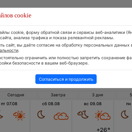
йлов cookie
Стихия
Природа
Технологии
Видео
айлы cookie, форму обратной связи и сервисы веб-аналитики (Я
сайта, анализа трафика и показа релевантной рекламы.
ь сайт, вы даёте согласие на обработку персональных данных в
альности
.
тоятельно ограничить или полностью запретить сохранение фай
ройки безопасности в вашем веб-браузере.
Великобритания
Англия
Фолк
Погода в Фолкстоне
Согласиться и продолжить
Сегодня
Завтра
3 дня
5
пт 07.08
сб 08.08
вс 09.08
пн
+26
°