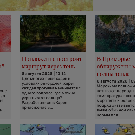
Приложение построит
В Приморье
оё
маршрут через тень
обнаружены 
волны тепла
6 августа 2026 | 10:12
Для многих пешеходов в
6 августа 2026 | 0
условиях рекордной жары
Морскими волнами
каждая прогулка начинается с
ионе
называют периоды,
одного вопроса: где можно
, а
температура пове
укрыться от солнца?
щё
моря пять и более 
Разработанное в Корее
подряд оказываетс
приложение с...
...
выше обычной кли
нормы для...