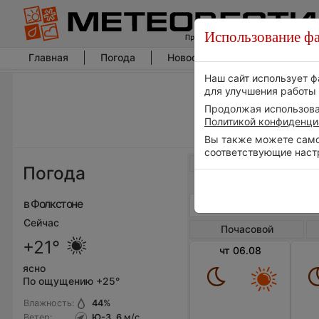
Использование фа
Главная
Погода
Новости погоды
Климат
Наш сайт использует ф
для улучшения работы 
Продолжая использоват
Политикой конфиденци
Вы также можете самос
соответствующие наст
Весь мир
Погода
в Фолкстоне
Сейчас
Почасовой
+21°
чт 06.08
ясно
По ощущению +25°
Влажность:
44
%
Ветер:
Ю-З, 6
м/с