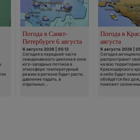
Погода в Санкт-
Погода в Крас
Петербурге 6 августа
августа
6 августа 2026 | 05:12
6 августа 2026 | 0
Сегодня в передней части
Сегодня антицикл
скандинавского циклона в зоне
распространит сво
у
юго-западных потоков в
на всю территори
атмосфере температурный
Краснодарского кр
ток
режим в регионе будет расти,
в небе будет немно
давление падать, в
обойдётся без дож
отдельных...
поможет солнечны