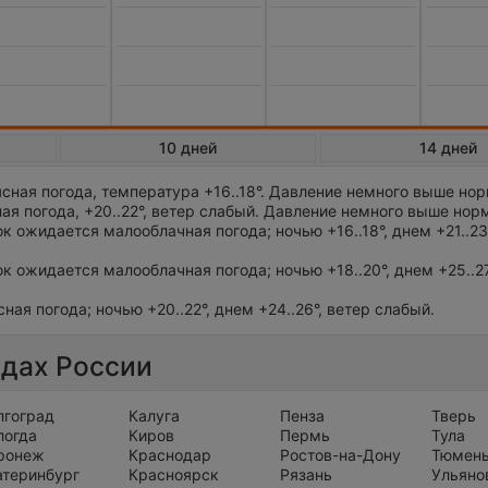
10 дней
14 дней
сная погода, температура +16..18°. Давление немного выше но
я погода, +20..22°, ветер слабый. Давление немного выше норм
ток ожидается малооблачная погода; ночью +16..18°, днем +21..23
ток ожидается малооблачная погода; ночью +18..20°, днем +25..27
сная погода; ночью +20..22°, днем +24..26°, ветер слабый.
одах России
лгоград
Калуга
Пенза
Тверь
логда
Киров
Пермь
Тула
ронеж
Краснодар
Ростов-на-Дону
Тюмен
атеринбург
Красноярск
Рязань
Ульяно