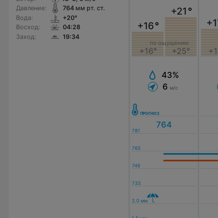
Давление:
764
мм рт. ст.
+21
°
Вода:
+20°
+1
+16
°
Восход:
04:28
Заход:
19:34
по ощущению
+16°
+25°
+1
43%
6
м/с