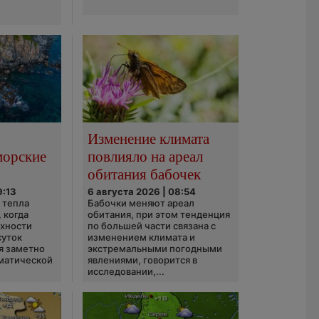
Изменение климата
морские
повлияло на ареал
обитания бабочек
9:13
6 августа 2026 | 08:54
 тепла
Бабочки меняют ареал
 когда
обитания, при этом тенденция
рхности
по большей части связана с
суток
изменением климата и
я заметно
экстремальными погодными
матической
явлениями, говорится в
исследовании,...