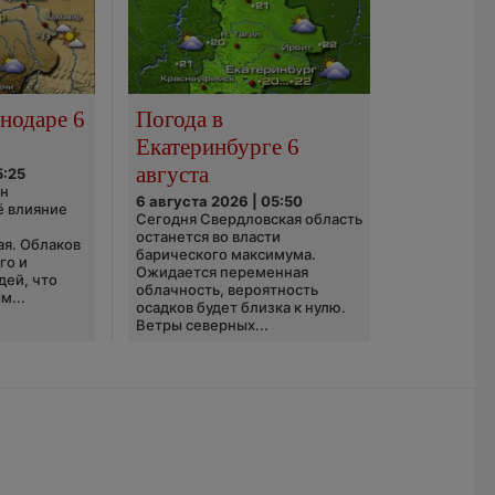
нодаре 6
Погода в
Екатеринбурге 6
августа
5:25
он
6 августа 2026 | 05:50
ё влияние
Сегодня Свердловская область
ю
останется во власти
ая. Облаков
барического максимума.
го и
Ожидается переменная
дей, что
облачность, вероятность
м...
осадков будет близка к нулю.
Ветры северных...