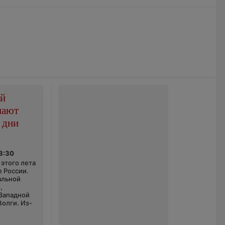
ой
пают
 дни
03:30
этого лета
е России.
альной
,
 Западной
Волги. Из-