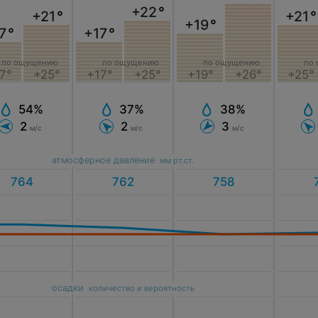
+22
°
+21
°
+21
°
+19
°
7
°
+17
°
по ощущению
по ощущению
по ощущению
по
7°
+25°
+17°
+25°
+19°
+26°
+25°
54%
37%
38%
2
2
3
м/с
м/с
м/с
атмосферное давление
мм рт.ст.
осадки
количество и вероятность