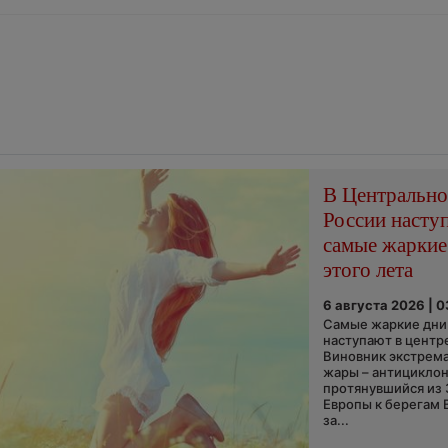
В Центральн
России насту
самые жаркие
этого лета
6 августа 2026 | 
Самые жаркие дни 
наступают в центр
Виновник экстрем
жары – антициклон
протянувшийся из
Европы к берегам 
за...