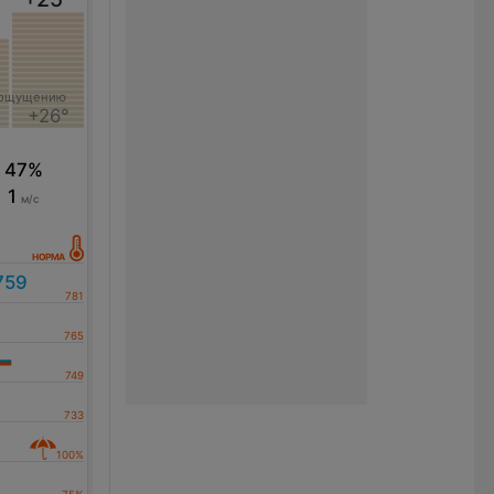
 ощущению
+26°
47%
1
м/с