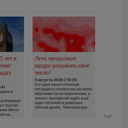
5 лет в
Лето продолжит
ение
щедро раздавать своё
адал
тепло!
5 августа 2026 | 10:35
Сегодня синоптическая
:41
ситуация в столичном регионе
ндоне в
обусловится антициклоном, а
значит, москвичей ждёт ещё
ца впервые
один погожий и довольно
ает портал
тёплый денёк. Температура...
ние Mirror
й на...
Ещё