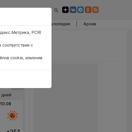
Фотогалерея
Энциклопедия
Архив
ндекс.Метрика, РСЯ)
 соответствии с
лов cookie, изменив
стон
 дней
 10.08
+25
°