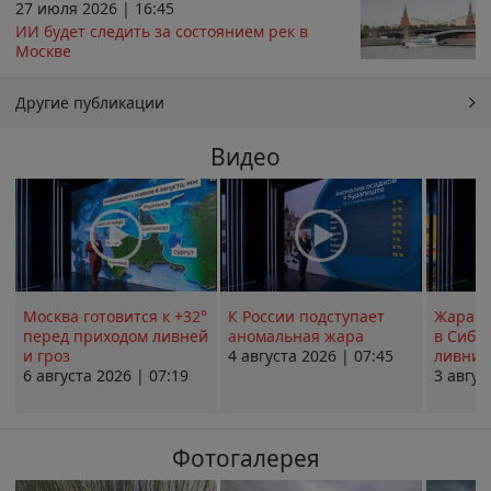
27 июля 2026 | 16:45
ИИ будет следить за состоянием рек в
Москве
Другие публикации
Видео
Москва готовится к +32°
К России подступает
Жара в
перед приходом ливней
аномальная жара
в Сиби
и гроз
4 августа 2026 | 07:45
ливни 
6 августа 2026 | 07:19
3 авгус
Фотогалерея