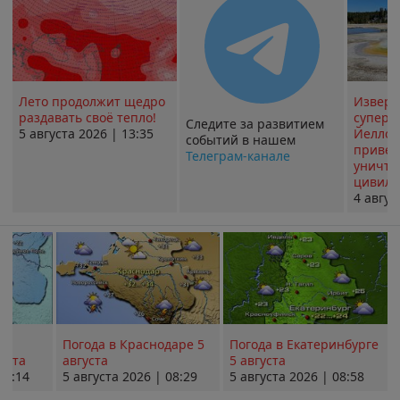
Лето продолжит щедро
Извер
раздавать своё тепло!
суперв
Следите за развитием
5 августа 2026 | 13:35
Йеллоу
событий в нашем
привед
Телеграм-канале
уничт
цивили
4 авгус
Погода в Краснодаре 5
Погода в Екатеринбурге
уста
августа
5 августа
08:14
5 августа 2026 | 08:29
5 августа 2026 | 08:58