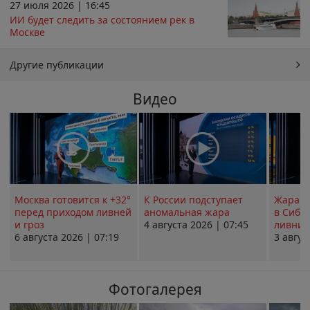
27 июля 2026 | 16:45
ИИ будет следить за состоянием рек в
Москве
Другие публикации
Видео
Москва готовится к +32°
К России подступает
Жара в
перед приходом ливней
аномальная жара
в Сиби
и гроз
4 августа 2026 | 07:45
ливни 
6 августа 2026 | 07:19
3 авгус
Фотогалерея