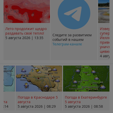
Лето продолжит щедро
Извер
раздавать своё тепло!
суперв
Следите за развитием
5 августа 2026 | 13:35
Йеллоу
событий в нашем
привед
Телеграм-канале
уничт
цивили
4 авгус
Погода в Краснодаре 5
Погода в Екатеринбурге
уста
августа
5 августа
08:14
5 августа 2026 | 08:29
5 августа 2026 | 08:58