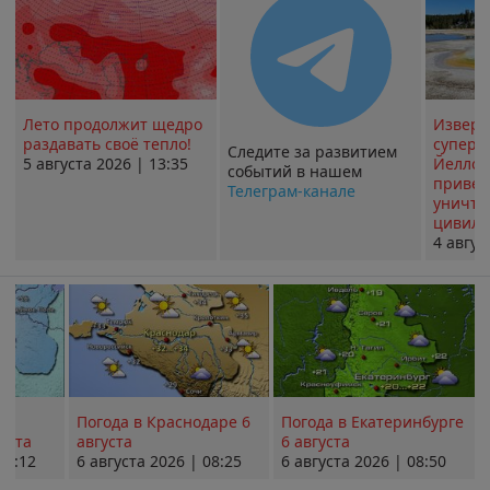
Лето продолжит щедро
Извер
раздавать своё тепло!
суперв
Следите за развитием
5 августа 2026 | 13:35
Йеллоу
событий в нашем
привед
Телеграм-канале
уничт
цивили
4 авгус
Погода в Краснодаре 6
Погода в Екатеринбурге
уста
августа
6 августа
08:12
6 августа 2026 | 08:25
6 августа 2026 | 08:50