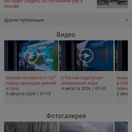
ИИ будет следить за состоянием рек в
Москве
Другие публикации
Видео
Москва готовится к +32°
К России подступает
Жара в
перед приходом ливней
аномальная жара
в Сиби
и гроз
4 августа 2026 | 07:45
ливни 
6 августа 2026 | 07:19
3 авгус
Фотогалерея