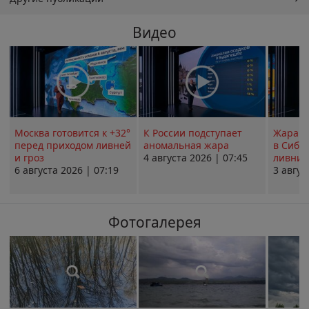
Видео
Москва готовится к +32°
К России подступает
Жара в
перед приходом ливней
аномальная жара
в Сиби
и гроз
4 августа 2026 | 07:45
ливни 
6 августа 2026 | 07:19
3 авгус
Фотогалерея