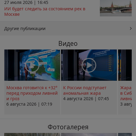
27 июля 2026 | 16:45
ИИ будет следить за состоянием рек в
Москве
Другие публикации
Видео
Москва готовится к +32°
К России подступает
Жара в
перед приходом ливней
аномальная жара
в Сиби
и гроз
4 августа 2026 | 07:45
ливни 
6 августа 2026 | 07:19
3 авгус
Фотогалерея