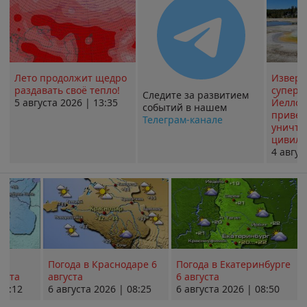
Лето продолжит щедро
Извер
раздавать своё тепло!
суперв
Следите за развитием
5 августа 2026 | 13:35
Йеллоу
событий в нашем
привед
Телеграм-канале
уничт
цивили
4 авгус
Погода в Краснодаре 6
Погода в Екатеринбурге
уста
августа
6 августа
08:12
6 августа 2026 | 08:25
6 августа 2026 | 08:50