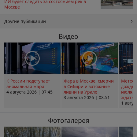
ИИ будет следить за состоянием рек в
Москве
Другие публикации
Видео
К России подступает
Жара в Москве, смерчи
Метеои
аномальная жара
в Сибири и затяжные
дождли
4 августа 2026 | 07:45
ливни на Урале
июля; 
3 августа 2026 | 08:51
ждать о
1 авгус
Фотогалерея