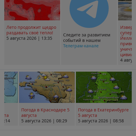
Лето продолжит щедро
Извер
раздавать своё тепло!
суперв
Следите за развитием
5 августа 2026 | 13:35
Йеллоу
событий в нашем
привед
Телеграм-канале
уничт
цивили
4 авгус
Погода в Краснодаре 5
Погода в Екатеринбурге
уста
августа
5 августа
08:14
5 августа 2026 | 08:29
5 августа 2026 | 08:58