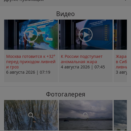
Видео
Москва готовится к +32°
К России подступает
Жара в
перед приходом ливней
аномальная жара
в Сиби
и гроз
4 августа 2026 | 07:45
ливни 
6 августа 2026 | 07:19
3 авгус
Фотогалерея