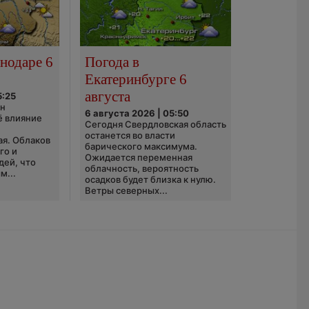
нодаре 6
Погода в
Екатеринбурге 6
августа
5:25
он
6 августа 2026 | 05:50
ё влияние
Сегодня Свердловская область
ю
останется во власти
ая. Облаков
барического максимума.
го и
Ожидается переменная
дей, что
облачность, вероятность
м...
осадков будет близка к нулю.
Ветры северных...