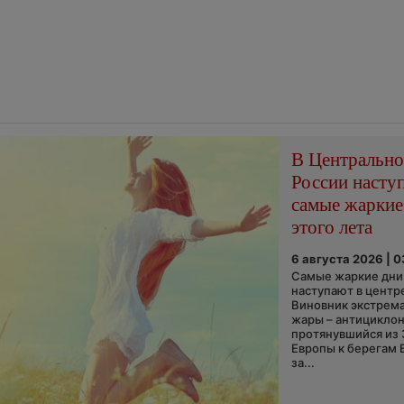
В Центральн
России насту
самые жаркие
этого лета
6 августа 2026 | 
Самые жаркие дни 
наступают в центр
Виновник экстрем
жары – антициклон
протянувшийся из
Европы к берегам 
за...