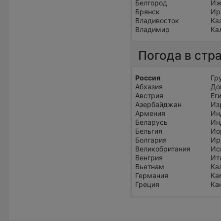
Белгород
Иж
Брянск
Ир
Владивосток
Ка
Владимир
Ка
Погода в стр
Россия
Гр
Абхазия
До
Австрия
Ег
Азербайджан
Из
Армения
Ин
Беларусь
Ин
Бельгия
Ио
Болгария
Ир
Великобритания
Ис
Венгрия
Ит
Вьетнам
Ка
Германия
Ка
Греция
Ка