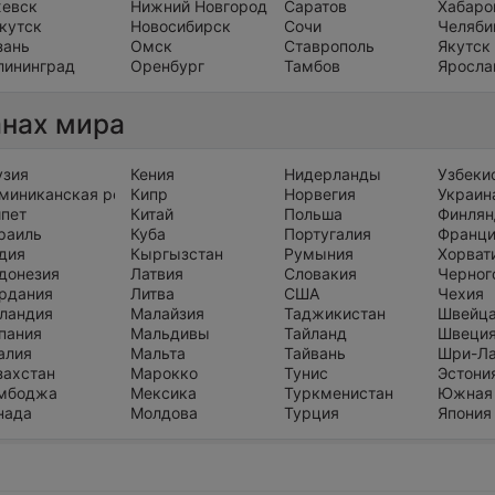
евск
Нижний Новгород
Саратов
Хабаро
кутск
Новосибирск
Сочи
Челяби
зань
Омск
Ставрополь
Якутск
лининград
Оренбург
Тамбов
Яросла
анах мира
узия
Кения
Нидерланды
Узбеки
миниканская республика
Кипр
Норвегия
Украин
ипет
Китай
Польша
Финлян
раиль
Куба
Португалия
Франц
дия
Кыргызстан
Румыния
Хорват
донезия
Латвия
Словакия
Черног
рдания
Литва
США
Чехия
ландия
Малайзия
Таджикистан
Швейц
пания
Мальдивы
Тайланд
Швеци
алия
Мальта
Тайвань
Шри-Л
захстан
Марокко
Тунис
Эстони
мбоджа
Мексика
Туркменистан
Южная
нада
Молдова
Турция
Япония