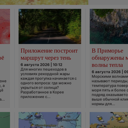
Приложение построит
В Приморье
оё
маршрут через тень
обнаружены 
волны тепла
6 августа 2026 | 10:12
Для многих пешеходов в
6 августа 2026 | 0
условиях рекордной жары
Морскими волнами
каждая прогулка начинается с
ионе
называют периоды,
одного вопроса: где можно
, а
температура пове
укрыться от солнца?
щё
моря пять и более 
Разработанное в Корее
подряд оказываетс
приложение с...
...
выше обычной кли
нормы для...