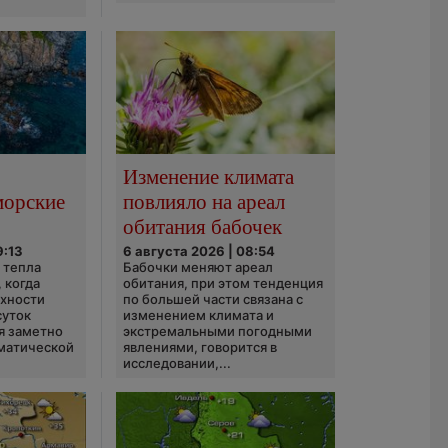
Изменение климата
морские
повлияло на ареал
обитания бабочек
9:13
6 августа 2026 | 08:54
 тепла
Бабочки меняют ареал
 когда
обитания, при этом тенденция
рхности
по большей части связана с
суток
изменением климата и
я заметно
экстремальными погодными
матической
явлениями, говорится в
исследовании,...