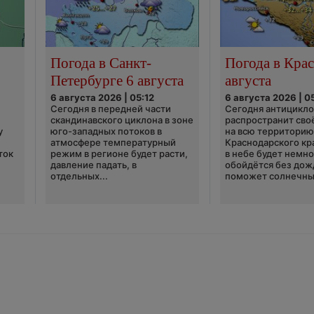
Погода в Санкт-
Погода в Крас
Петербурге 6 августа
августа
6 августа 2026 | 05:12
6 августа 2026 | 0
Сегодня в передней части
Сегодня антицикл
скандинавского циклона в зоне
распространит сво
у
юго-западных потоков в
на всю территори
атмосфере температурный
Краснодарского кр
ток
режим в регионе будет расти,
в небе будет немно
давление падать, в
обойдётся без дож
отдельных...
поможет солнечны