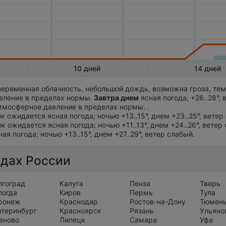
10 дней
14 дней
еременная облачность, небольшой дождь, возможна гроза, те
авление в пределах нормы.
Завтра днем
ясная погода, +26..28°, 
тмосферное давление в пределах нормы. .
ок ожидается ясная погода; ночью +13..15°, днем +23..25°, ветер
ок ожидается ясная погода; ночью +11..13°, днем +24..26°, ветер
ая погода; ночью +13..15°, днем +27..29°, ветер слабый.
одах России
лгоград
Калуга
Пенза
Тверь
логда
Киров
Пермь
Тула
ронеж
Краснодар
Ростов-на-Дону
Тюмен
атеринбург
Красноярск
Рязань
Ульяно
аново
Липецк
Самара
Уфа