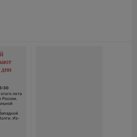
ой
пают
 дни
03:30
этого лета
е России.
альной
,
 Западной
Волги. Из-