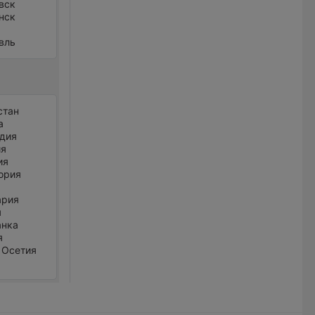
вск
нск
вль
стан
а
дия
ия
ия
ория
ария
я
анка
я
 Осетия