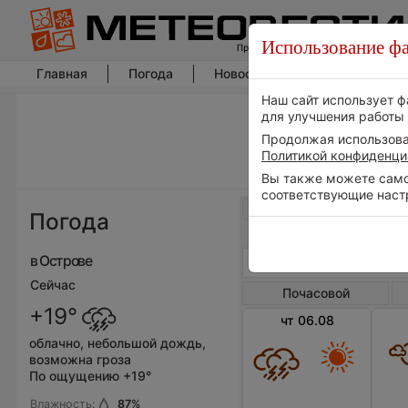
Использование фа
Главная
Погода
Новости погоды
Климат
Наш сайт использует ф
для улучшения работы 
Продолжая использоват
Политикой конфиденци
Вы также можете самос
соответствующие наст
Весь мир
Погода
в Острове
Сейчас
Почасовой
+19°
чт 06.08
облачно, небольшой дождь,
возможна гроза
По ощущению +19°
Влажность:
87
%