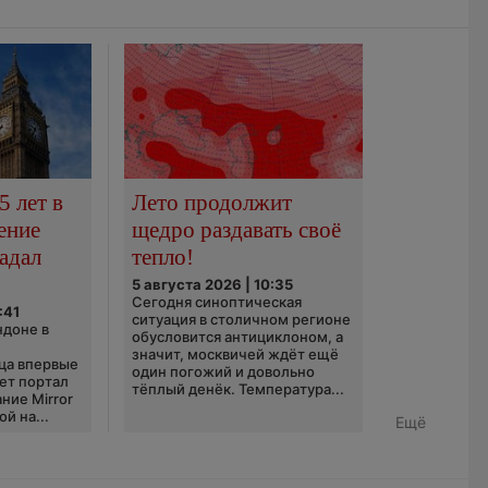
5 лет в
Лето продолжит
ение
щедро раздавать своё
адал
тепло!
5 августа 2026 | 10:35
Сегодня синоптическая
:41
ситуация в столичном регионе
ндоне в
обусловится антициклоном, а
значит, москвичей ждёт ещё
ца впервые
один погожий и довольно
ает портал
тёплый денёк. Температура...
ние Mirror
й на...
Ещё