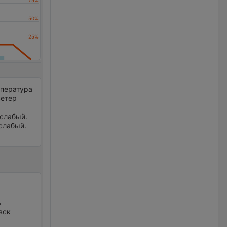
мпература
ветер
 слабый.
 слабый.
ь
вск