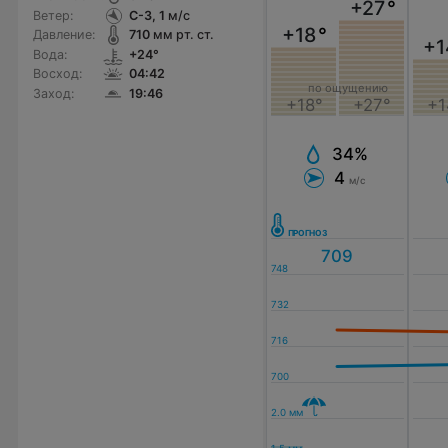
+27
°
Ветер:
С-З, 1
м/с
+18
°
Давление:
710
мм рт. ст.
+1
Вода:
+24°
Восход:
04:42
по ощущению
Заход:
19:46
+18°
+27°
+1
34%
4
м/с