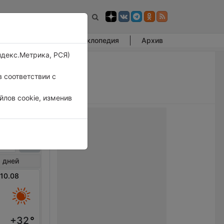
Фотогалерея
Энциклопедия
Архив
ндекс.Метрика, РСЯ)
 соответствии с
лов cookie, изменив
тров
 дней
 10.08
+32
°