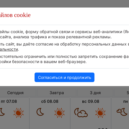
йлов cookie
Стихия
Природа
Технологии
Видео
айлы cookie, форму обратной связи и сервисы веб-аналитики (Я
сайта, анализа трафика и показа релевантной рекламы.
ь сайт, вы даёте согласие на обработку персональных данных в
альности
.
тоятельно ограничить или полностью запретить сохранение фай
ройки безопасности в вашем веб-браузере.
Чехия
Карловарский край
Ос
Погода в Острове
Согласиться и продолжить
Сегодня
Завтра
3 дня
5
пт 07.08
сб 08.08
вс 09.08
пн