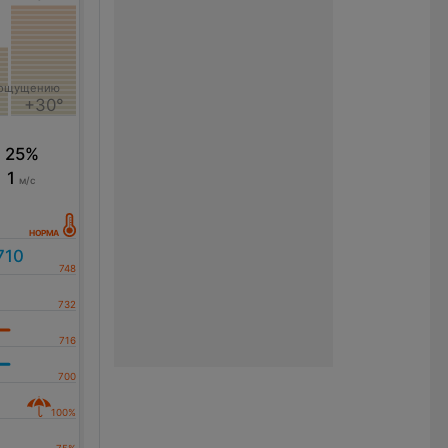
 ощущению
+30°
25%
1
м/с