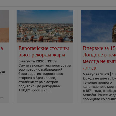
ра
Европейские столицы
Впервые за 15
бьют рекорды жары
Лондоне в теч
месяца не вып
5 августа 2026 | 13:59
Самая высокая температура за
дождь
всю историю наблюдений
уха
была зарегистрирована во
5 августа 2026 | 13
вторник в Братиславе,
Дождь не шёл в Ло
столбики термометров
течение полного
поднялись до рекордных
календарного меся
+40,8° , сообщил...
с 1871 года, сообщ
Semafor. Ранее изда
..
сообщило со ссылко