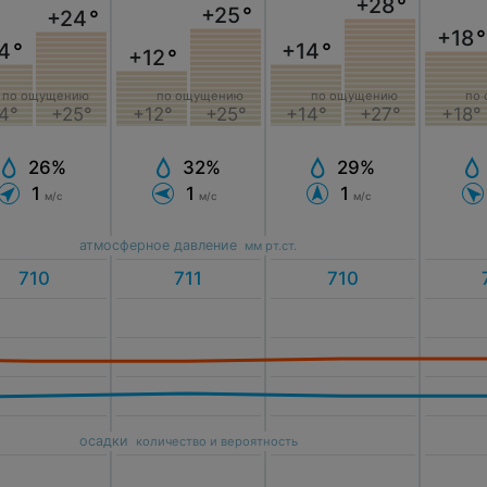
+28
°
+25
°
+24
°
+18
°
4
°
+14
°
+12
°
по ощущению
по ощущению
по ощущению
по
4°
+25°
+12°
+25°
+14°
+27°
+18°
26%
32%
29%
1
1
1
м/с
м/с
м/с
атмосферное давление
мм рт.ст.
осадки
количество и вероятность