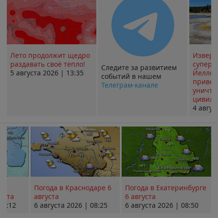
Лето продолжит щедро
Извер
раздавать своё тепло!
суперв
Следите за развитием
5 августа 2026 | 13:35
Йеллоу
событий в нашем
привед
Телеграм-канале
уничт
цивили
4 авгус
Погода в Краснодаре 6
Погода в Екатеринбурге
уста
августа
6 августа
08:12
6 августа 2026 | 08:25
6 августа 2026 | 08:50