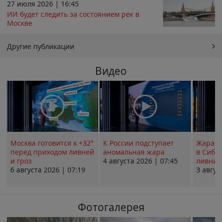
27 июля 2026 | 16:45
ИИ будет следить за состоянием рек в
Москве
Другие публикации
Видео
Москва готовится к +32°
К России подступает
Жара в
перед приходом ливней
аномальная жара
в Сиби
и гроз
4 августа 2026 | 07:45
ливни 
6 августа 2026 | 07:19
3 авгус
Фотогалерея