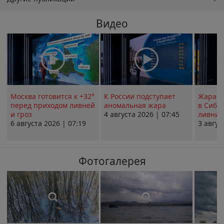
Видео
Москва готовится к +32°
К России подступает
Жара в
перед приходом ливней
аномальная жара
в Сиби
и гроз
4 августа 2026 | 07:45
ливни 
6 августа 2026 | 07:19
3 авгус
Фотогалерея