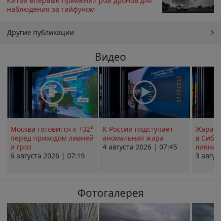
Китай впервые применил рой дронов для
наблюдения за тайфуном
Другие публикации
Видео
Москва готовится к +32°
К России подступает
Жара в
перед приходом ливней
аномальная жара
в Сиби
и гроз
4 августа 2026 | 07:45
ливни 
6 августа 2026 | 07:19
3 авгус
Фотогалерея