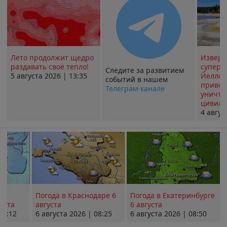
Лето продолжит щедро
Извер
раздавать своё тепло!
суперв
Следите за развитием
5 августа 2026 | 13:35
Йеллоу
событий в нашем
привед
Телеграм-канале
уничт
цивили
4 авгус
Погода в Краснодаре 6
Погода в Екатеринбурге
уста
августа
6 августа
08:12
6 августа 2026 | 08:25
6 августа 2026 | 08:50