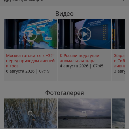
Видео
Москва готовится к +32°
К России подступает
Жара в
перед приходом ливней
аномальная жара
в Сиби
и гроз
4 августа 2026 | 07:45
ливни 
6 августа 2026 | 07:19
3 авгус
Фотогалерея