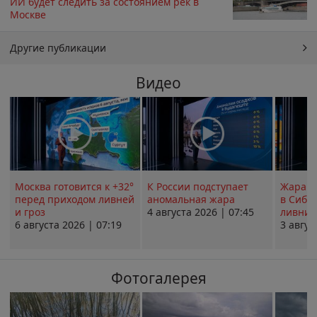
ИИ будет следить за состоянием рек в
Москве
Другие публикации
Видео
Москва готовится к +32°
К России подступает
Жара в
перед приходом ливней
аномальная жара
в Сиби
и гроз
4 августа 2026 | 07:45
ливни 
6 августа 2026 | 07:19
3 авгус
Фотогалерея