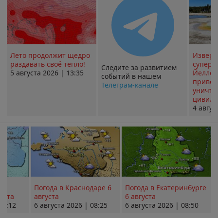
Лето продолжит щедро
Извер
раздавать своё тепло!
суперв
Следите за развитием
5 августа 2026 | 13:35
Йеллоу
событий в нашем
привед
Телеграм-канале
уничт
цивили
4 авгус
Погода в Краснодаре 6
Погода в Екатеринбурге
уста
августа
6 августа
08:12
6 августа 2026 | 08:25
6 августа 2026 | 08:50