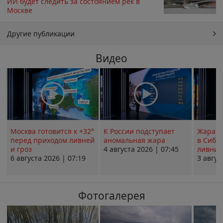
ИИ будет следить за состоянием рек в
Москве
Другие публикации
Видео
Москва готовится к +32°
К России подступает
Жара в
перед приходом ливней
аномальная жара
в Сиби
и гроз
4 августа 2026 | 07:45
ливни 
6 августа 2026 | 07:19
3 авгус
Фотогалерея