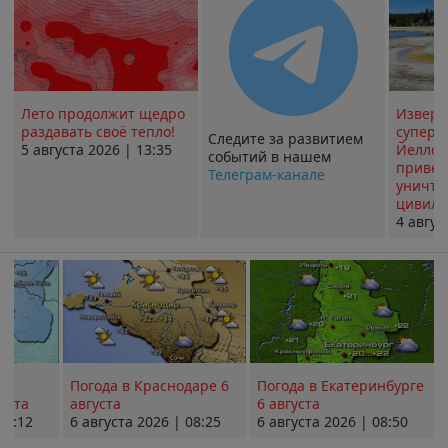
Лето продолжит щедро
Извер
раздавать своё тепло!
суперв
Следите за развитием
5 августа 2026 | 13:35
Йеллоу
событий в нашем
привед
Телеграм-канале
уничт
цивили
4 авгус
Погода в Краснодаре 6
Погода в Екатеринбурге
уста
августа
6 августа
08:12
6 августа 2026 | 08:25
6 августа 2026 | 08:50