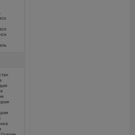
ь
вск
вск
нск
вль
стан
а
дия
ия
ия
ория
ария
я
анка
я
 Осетия