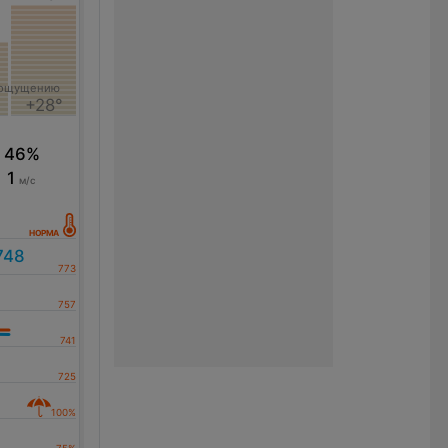
°
 ощущению
+28°
46%
1
м/с