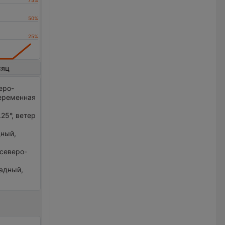
сяц
еро-
еременная
25°, ветер
дный,
 северо-
падный,