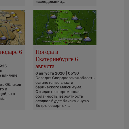
исследовании,...
нодаре 6
Погода в
Екатеринбурге 6
августа
5:25
он
6 августа 2026 | 05:50
ё влияние
Сегодня Свердловская область
ю
останется во власти
ая. Облаков
барического максимума.
го и
Ожидается переменная
дей, что
облачность, вероятность
м...
осадков будет близка к нулю.
Ветры северных...