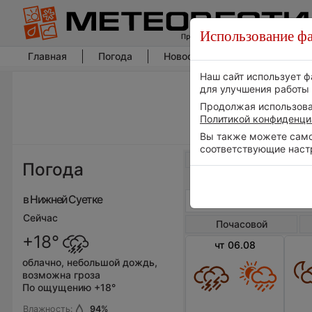
Использование фа
Главная
Погода
Новости погоды
Климат
Наш сайт использует ф
для улучшения работы 
Продолжая использоват
Политикой конфиденци
Вы также можете самос
соответствующие наст
Весь мир
Погода
в Нижней Суетке
Сейчас
Почасовой
+18°
чт 06.08
облачно, небольшой дождь,
возможна гроза
По ощущению +18°
Влажность:
94
%