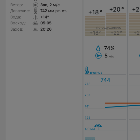
Ветер:
Зап, 2
м/с
+20
°
+2
Давление:
742
мм рт. ст.
+18
°
Вода:
+14°
Восход:
05:05
по ощущению
Заход:
20:26
+18°
+22°
+2
74%
5
м/с