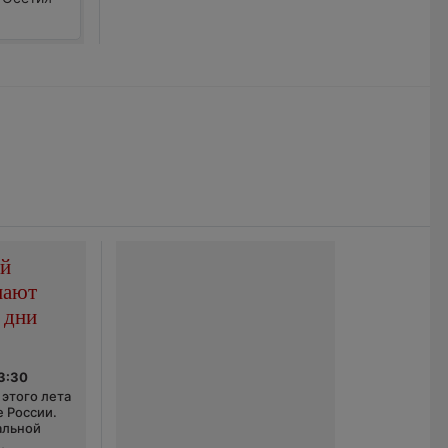
ой
пают
 дни
03:30
этого лета
е России.
альной
,