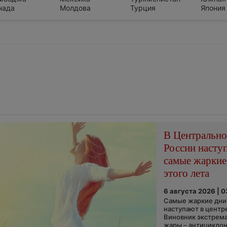
нада
Молдова
Турция
Япония
В Центральн
России насту
самые жаркие
этого лета
6 августа 2026 | 
Самые жаркие дни 
наступают в центр
Виновник экстрем
жары – антициклон