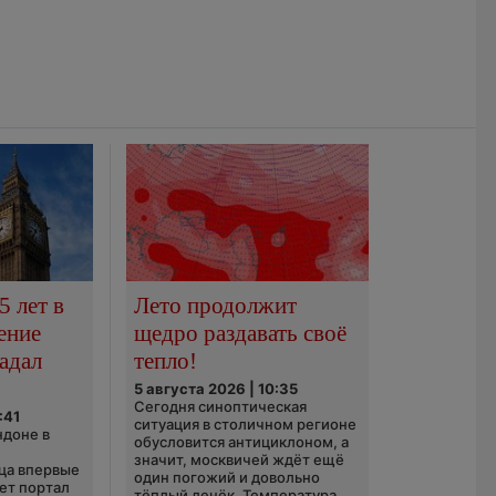
5 лет в
Лето продолжит
ение
щедро раздавать своё
адал
тепло!
5 августа 2026 | 10:35
Сегодня синоптическая
:41
ситуация в столичном регионе
ндоне в
обусловится антициклоном, а
значит, москвичей ждёт ещё
ца впервые
один погожий и довольно
ает портал
тёплый денёк. Температура...