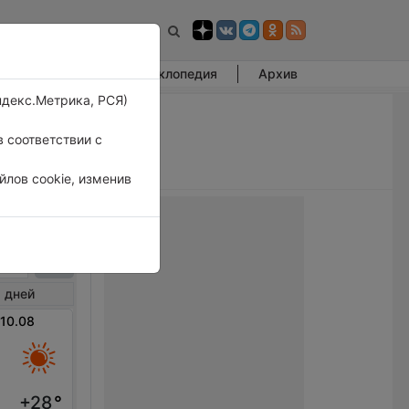
Фотогалерея
Энциклопедия
Архив
ндекс.Метрика, РСЯ)
 соответствии с
лов cookie, изменив
етка
 дней
 10.08
+28
°