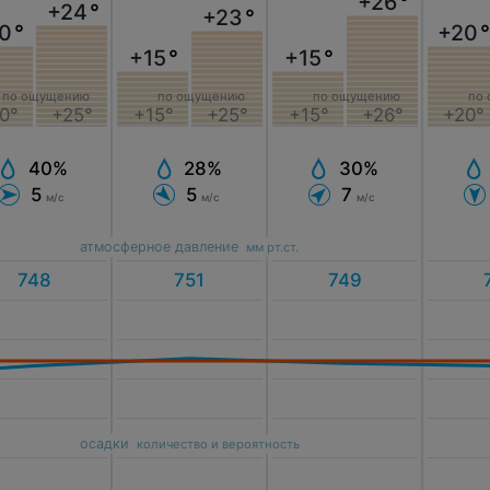
+26
°
+24
°
+23
°
0
°
+20
+15
°
+15
°
по ощущению
по ощущению
по ощущению
по
0°
+25°
+15°
+25°
+15°
+26°
+20°
40%
28%
30%
5
5
7
м/с
м/с
м/с
атмосферное давление
мм рт.ст.
осадки
количество и вероятность