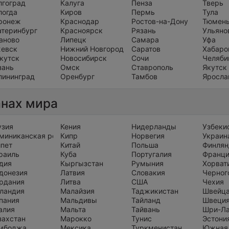
лгоград
Калуга
Пенза
Тверь
логда
Киров
Пермь
Тула
ронеж
Краснодар
Ростов-на-Дону
Тюмен
атеринбург
Красноярск
Рязань
Ульяно
аново
Липецк
Самара
Уфа
евск
Нижний Новгород
Саратов
Хабаро
кутск
Новосибирск
Сочи
Челяби
зань
Омск
Ставрополь
Якутск
лининград
Оренбург
Тамбов
Яросла
анах мира
узия
Кения
Нидерланды
Узбеки
миниканская республика
Кипр
Норвегия
Украин
ипет
Китай
Польша
Финлян
раиль
Куба
Португалия
Франц
дия
Кыргызстан
Румыния
Хорват
донезия
Латвия
Словакия
Черног
рдания
Литва
США
Чехия
ландия
Малайзия
Таджикистан
Швейц
пания
Мальдивы
Тайланд
Швеци
алия
Мальта
Тайвань
Шри-Л
захстан
Марокко
Тунис
Эстони
мбоджа
Мексика
Туркменистан
Южная