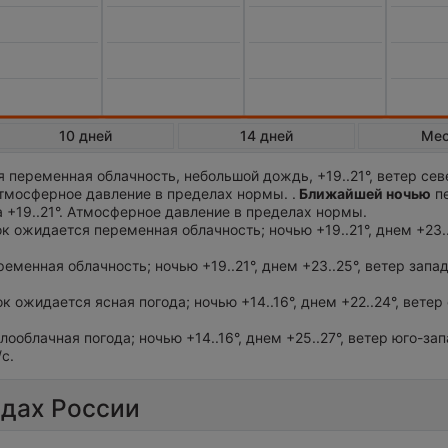
10 дней
14 дней
Ме
 переменная облачность, небольшой дождь, +19..21°, ветер сев
тмосферное давление в пределах нормы. .
Ближайшей ночью
п
 +19..21°. Атмосферное давление в пределах нормы.
ток ожидается переменная облачность; ночью +19..21°, днем +23..
ременная облачность; ночью +19..21°, днем +23..25°, ветер запа
ок ожидается ясная погода; ночью +14..16°, днем +22..24°, ветер
лооблачная погода; ночью +14..16°, днем +25..27°, ветер юго-за
с.
одах России