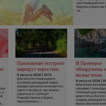
протянувшийся из
Европы к берегам 
за...
Приложение построит
В Приморье
оё
маршрут через тень
обнаружены 
волны тепла
6 августа 2026 | 10:12
Для многих пешеходов в
6 августа 2026 | 0
условиях рекордной жары
Морскими волнами
каждая прогулка начинается с
ионе
называют периоды,
одного вопроса: где можно
, а
температура пове
укрыться от солнца?
щё
моря пять и более 
Разработанное в Корее
подряд оказываетс
приложение с...
...
выше обычной кли