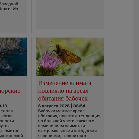
 Западной
Волги. Из-
Изменение климата
морские
повлияло на ареал
обитания бабочек
9:13
6 августа 2026 | 08:54
 тепла
Бабочки меняют ареал
 когда
обитания, при этом тенденция
рхности
по большей части связана с
суток
изменением климата и
я заметно
экстремальными погодными
матической
явлениями, говорится в