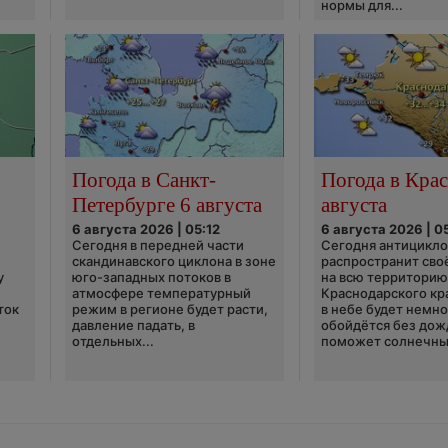
нормы для...
Погода в Санкт-
Погода в Крас
Петербурге 6 августа
августа
6 августа 2026 | 05:12
6 августа 2026 | 0
Сегодня в передней части
Сегодня антицикл
скандинавского циклона в зоне
распространит сво
у
юго-западных потоков в
на всю территори
атмосфере температурный
Краснодарского кр
ток
режим в регионе будет расти,
в небе будет немно
давление падать, в
обойдётся без дож
отдельных...
поможет солнечны