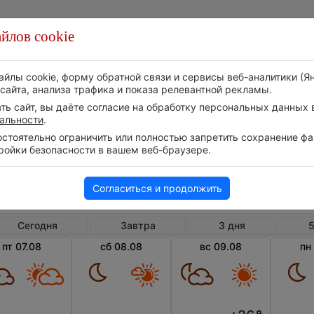
йлов cookie
Стихия
Природа
Технологии
Видео
айлы cookie, форму обратной связи и сервисы веб-аналитики (Я
сайта, анализа трафика и показа релевантной рекламы.
ь сайт, вы даёте согласие на обработку персональных данных в
альности
.
тоятельно ограничить или полностью запретить сохранение фай
ройки безопасности в вашем веб-браузере.
Россия
Алтайский край
Нижняя Су
Погода в Нижней Суетке
Согласиться и продолжить
Сегодня
Завтра
3 дня
5
пт 07.08
сб 08.08
вс 09.08
пн