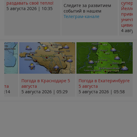
раздавать своё тепло!
суперв
Следите за развитием
5 августа 2026 | 10:35
Йеллоу
событий в нашем
привед
Телеграм-канале
уничт
цивили
4 авгус
Погода в Краснодаре 5
Погода в Екатеринбурге
уста
августа
5 августа
05:14
5 августа 2026 | 05:29
5 августа 2026 | 05:58