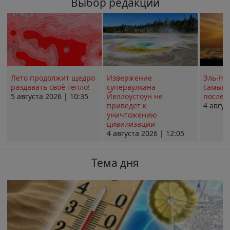
Выбор редакции
Лето продолжит щедро
Извержение
Эль-Ни
раздавать своё тепло!
супервулкана
самым 
5 августа 2026 | 10:35
Йеллоустоун не
послед
приведёт к
4 авгус
уничтожению
цивилизации
4 августа 2026 | 12:05
Тема дня