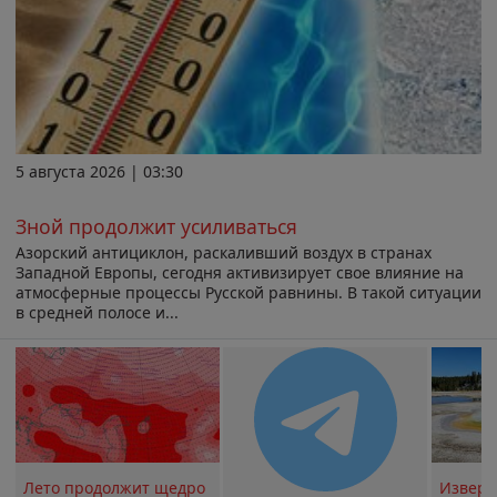
5 августа 2026 | 03:30
Зной продолжит усиливаться
Азорский антициклон, раскаливший воздух в странах
Западной Европы, сегодня активизирует свое влияние на
атмосферные процессы Русской равнины. В такой ситуации
в средней полосе и...
Лето продолжит щедро
Извер