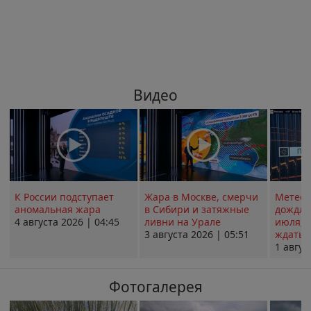
Видео
К России подступает
Жара в Москве, смерчи
Метеои
аномальная жара
в Сибири и затяжные
дождли
4 августа 2026 | 04:45
ливни на Урале
июля; 
3 августа 2026 | 05:51
ждать о
1 авгус
Фотогалерея