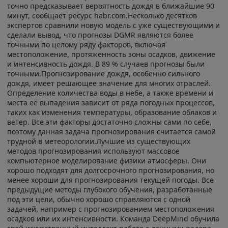
точно предсказывает вероятность дождя в ближайшие 90
минут, сообщает ресурс habr.com.Несколько десятков
экспертов сравнили новую модель с уже существующими и
сделали вывод, что прогнозы DGMR являются более
точными по целому ряду факторов, включая
местоположение, протяженность зоны осадков, движение
и интенсивность дождя. В 89 % случаев прогнозы были
точными.Прогнозирование дождя, особенно сильного
дождя, имеет решающее значение для многих отраслей.
Определение количества воды в небе, а также времени и
места её выпадения зависит от ряда погодных процессов,
таких как изменения температуры, образование облаков и
ветер. Все эти факторы достаточно сложны сами по себе,
поэтому данная задача прогнозирования считается самой
трудной в метеорологии.Лучшие из существующих
методов прогнозирования используют массовое
компьютерное моделирование физики атмосферы. Они
хорошо подходят для долгосрочного прогнозирования, но
менее хороши для прогнозирования текущей погоды. Все
предыдущие методы глубокого обучения, разработанные
под эти цели, обычно хорошо справляются с одной
задачей, например с прогнозированием местоположения
осадков или их интенсивности. Команда DeepMind обучила