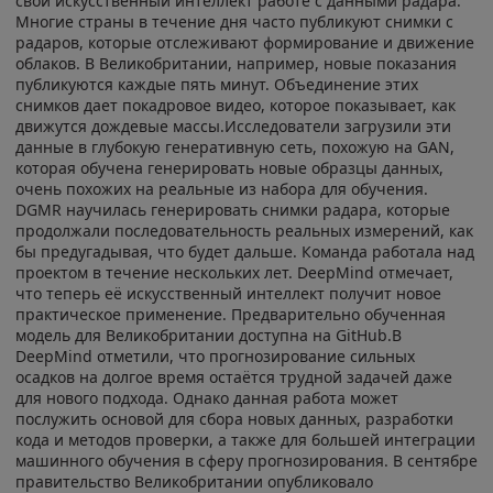
свой искусственный интеллект работе с данными радара.
Многие страны в течение дня часто публикуют снимки с
радаров, которые отслеживают формирование и движение
облаков. В Великобритании, например, новые показания
публикуются каждые пять минут. Объединение этих
снимков дает покадровое видео, которое показывает, как
движутся дождевые массы.Исследователи загрузили эти
данные в глубокую генеративную сеть, похожую на GAN,
которая обучена генерировать новые образцы данных,
очень похожих на реальные из набора для обучения.
DGMR научилась генерировать снимки радара, которые
продолжали последовательность реальных измерений, как
бы предугадывая, что будет дальше. Команда работала над
проектом в течение нескольких лет. DeepMind отмечает,
что теперь её искусственный интеллект получит новое
практическое применение. Предварительно обученная
модель для Великобритании доступна на GitHub.В
DeepMind отметили, что прогнозирование сильных
осадков на долгое время остаётся трудной задачей даже
для нового подхода. Однако данная работа может
послужить основой для сбора новых данных, разработки
кода и методов проверки, а также для большей интеграции
машинного обучения в сферу прогнозирования. В сентябре
правительство Великобритании опубликовало