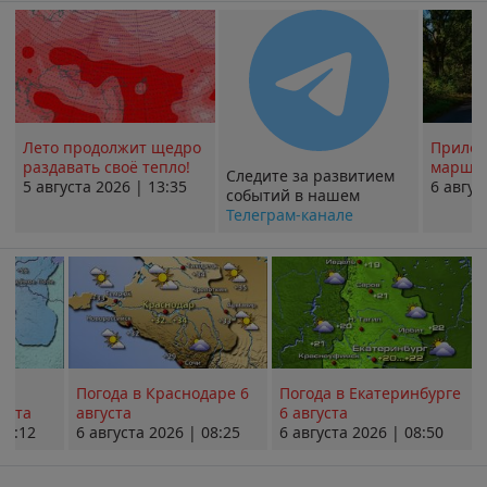
Лето продолжит щедро
Прилож
раздавать своё тепло!
маршру
Следите за развитием
5 августа 2026 | 13:35
6 авгус
событий в нашем
Телеграм-канале
Погода в Краснодаре 6
Погода в Екатеринбурге
уста
августа
6 августа
08:12
6 августа 2026 | 08:25
6 августа 2026 | 08:50