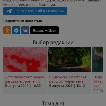
моделирования, велось под руководством учёных Швеции,
Италии, Германии, и Британии.
Больше событий в «Телеграм»
Поделиться новостью
Выбор редакции
Лето продолжит щедро
Приложение построит
В Прим
раздавать своё тепло!
маршрут через тень
обнару
5 августа 2026 | 10:35
6 августа 2026 | 10:12
волны 
6 авгус
Тема дня