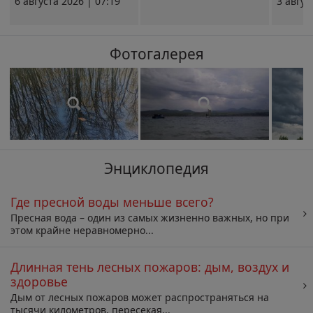
6 августа 2026 | 07:19
3 авгус
Фотогалерея
Энциклопедия
Где пресной воды меньше всего?
Пресная вода – один из самых жизненно важных, но при
этом крайне неравномерно...
Длинная тень лесных пожаров: дым, воздух и
здоровье
Дым от лесных пожаров может распространяться на
тысячи километров, пересекая...