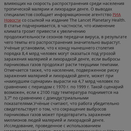
влияющих на скорость распространения среди населения
тропической малярии и лихорадки денге. О выводах
специалистов сообщает информационное агентство
РИА
Новости
со ссылкой на издание The Lancet Planetary Health.
В статье подчеркивается, в частности, что изменение
климата грозит привести к увеличению
продолжительности сезонов передачи вируса, в результате
чего темпы его распространения значительно вырастут.
Учёные установили, что к концу нынешнего столетия
порядка 8,4 млрд человек могут оказаться под угрозой
заражения малярией и лихорадкой денге, если выбросы
парниковых газов продолжат расти текущими темпами.
Отмечается также, что население, подверженное риску
заражения малярией и лихорадкой денге, может при
«наихудшем сценарии» вырасти на 4,7 млрд человек по
сравнению с периодом с 1970 г. по 1999 г. Такой сценарий
возможен, если к 2100 году температура поднимется на
3,7° по сравнению с доиндустриальными
показателями.Учёные считают, что работа убедительно
свидетельствует о том, что сокращение выбросов
парниковых газов может предотвратить заражение
миллионов людей малярией и лихорадкой денге.
Исследование, проведенное с использованием