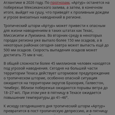
Атлантике в 2026 году. По
прогнозам
, «Артур» останется на
побережье Мексиканского залива, а затем, в конечном
итоге, выйдет на сушу, что приведёт к проливным дождям
и угрозе внезапных наводнений в регионе.
Тропический шторм «Артур» может привести к опасным
для жизни наводнениям в таких штатах как Техас,
Миссисипи и Луизиана. Во вторник-среду в некоторых
городах региона уже выпало более 150 мм осадков, а в
некоторых районах сегодня-завтра может выпасть ещё до
500 мм осадков. Скорость выпадения осадков может
достигать 75 мм в час.
В общей сложности более 45 миллионов человек находятся
под угрозой наводнения. Сегодня на большей части
территории Техаса действует штормовое предупреждение
о тропическом шторме, особенно опасной ситуация
ожидается на территории округов Бразория, Галвестон,
Чемберс. Вблизи побережья ожидаются порывы ветра до
18–27 м/с. При этом уже в пятницу в Техасе ожидается
повышение температуры до 41–46°.
К исходу сегодняшнего дня тропический шторм «Артур»
превратится в пост-тропическую депрессию, и в пятницу