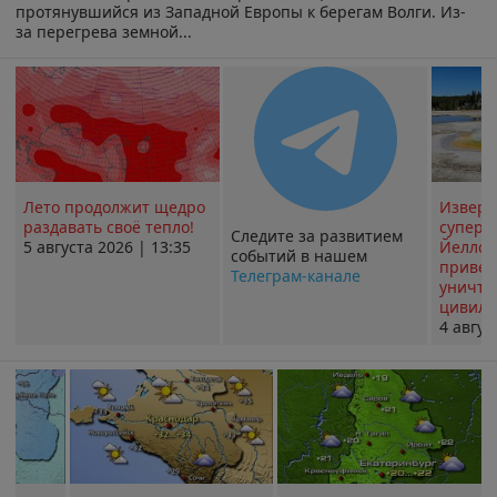
протянувшийся из Западной Европы к берегам Волги. Из-
за перегрева земной...
Лето продолжит щедро
Извер
раздавать своё тепло!
суперв
Следите за развитием
5 августа 2026 | 13:35
Йеллоу
событий в нашем
привед
Телеграм-канале
уничт
цивили
4 авгус