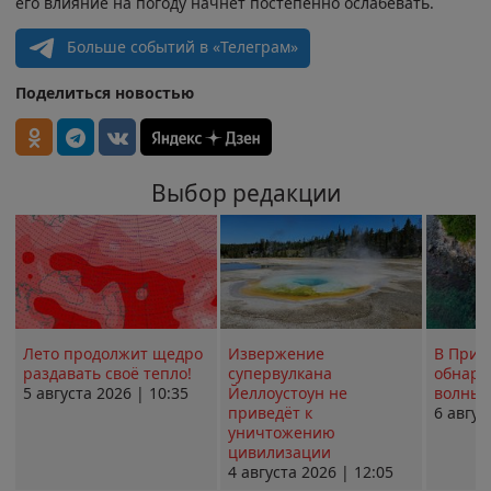
его влияние на погоду начнёт постепенно ослабевать.
Больше событий в «Телеграм»
Поделиться новостью
Выбор редакции
Лето продолжит щедро
Извержение
В Прим
раздавать своё тепло!
супервулкана
обнару
5 августа 2026 | 10:35
Йеллоустоун не
волны 
приведёт к
6 авгус
уничтожению
цивилизации
4 августа 2026 | 12:05