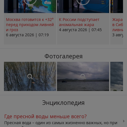
Москва готовится к +32°
К России подступает
Жара в
перед приходом ливней
аномальная жара
в Сиби
и гроз
4 августа 2026 | 07:45
ливни 
6 августа 2026 | 07:19
3 авгус
Фотогалерея
Энциклопедия
Где пресной воды меньше всего?
Пресная вода – один из самых жизненно важных, но при