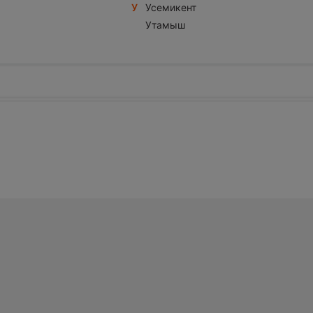
У
Усемикент
Утамыш