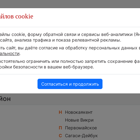
йлов cookie
Стихия
Природа
Технологии
Видео
айлы cookie, форму обратной связи и сервисы веб-аналитики (Я
сайта, анализа трафика и показа релевантной рекламы.
ь сайт, вы даёте согласие на обработку персональных данных в
альности
.
тоятельно ограничить или полностью запретить сохранение фай
ройки безопасности в вашем веб-браузере.
Россия
Дагестан Республика
Каякентский 
Согласиться и продолжить
йон
Н
Новокаякент
Новые Викри
П
Первомайское
С
Сагаси-Дейбук