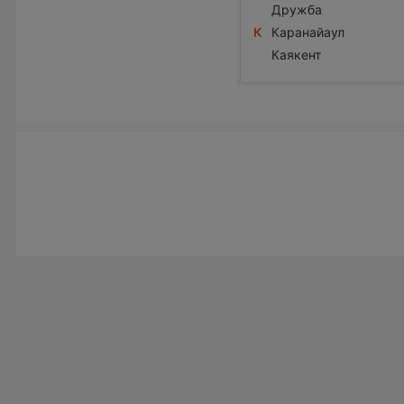
Дружба
К
Каранайаул
Каякент