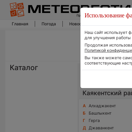
Использование фа
Главная
Погода
Новости погоды
Климат
Наш сайт использует ф
для улучшения работы 
Продолжая использоват
Политикой конфиденци
Вы также можете самос
соответствующие наст
Каталог
Весь мир
Каякентский ра
А
Алхаджакент
Б
Башлыкент
Г
Герга
Д
Джаванкент