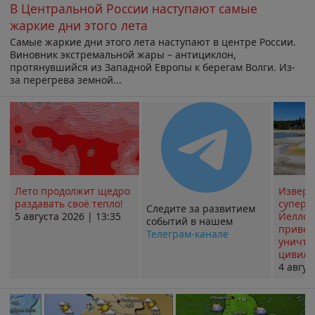
В Центральной России наступают самые
жаркие дни этого лета
Самые жаркие дни этого лета наступают в центре России.
Виновник экстремальной жары – антициклон,
протянувшийся из Западной Европы к берегам Волги. Из-
за перегрева земной...
Лето продолжит щедро
Извер
раздавать своё тепло!
суперв
Следите за развитием
5 августа 2026 | 13:35
Йеллоу
событий в нашем
привед
Телеграм-канале
уничт
цивили
4 авгус