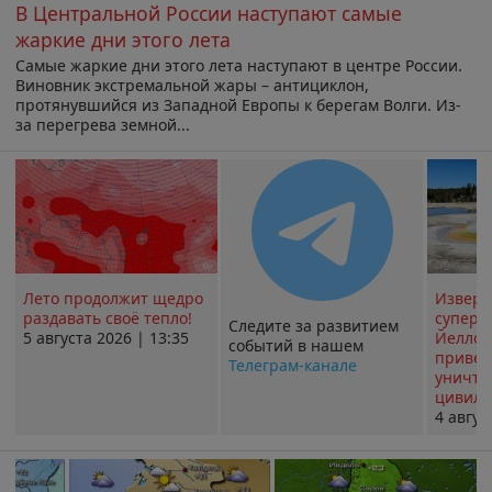
В Центральной России наступают самые
жаркие дни этого лета
Самые жаркие дни этого лета наступают в центре России.
Виновник экстремальной жары – антициклон,
протянувшийся из Западной Европы к берегам Волги. Из-
за перегрева земной...
Лето продолжит щедро
Извер
раздавать своё тепло!
суперв
Следите за развитием
5 августа 2026 | 13:35
Йеллоу
событий в нашем
привед
Телеграм-канале
уничт
цивили
4 авгус