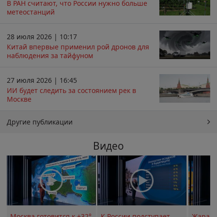
В РАН считают, что России нужно больше
метеостанций
28 июля 2026 | 10:17
Китай впервые применил рой дронов для
наблюдения за тайфуном
27 июля 2026 | 16:45
ИИ будет следить за состоянием рек в
Москве
Другие публикации
Видео
Москва готовится к +32°
К России подступает
Жара в