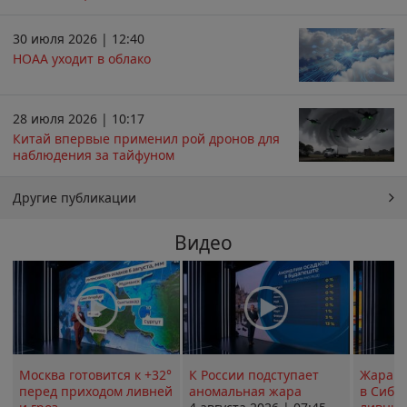
30 июля 2026 | 12:40
НОАА уходит в облако
28 июля 2026 | 10:17
Китай впервые применил рой дронов для
наблюдения за тайфуном
Другие публикации
Видео
Москва готовится к +32°
К России подступает
Жара в
перед приходом ливней
аномальная жара
в Сиби