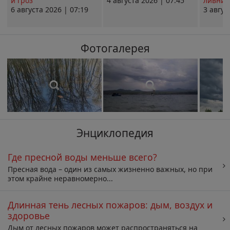
и гроз
4 августа 2026 | 07:45
ливни 
6 августа 2026 | 07:19
3 авгус
Фотогалерея
Энциклопедия
Где пресной воды меньше всего?
Пресная вода – один из самых жизненно важных, но при
этом крайне неравномерно...
Длинная тень лесных пожаров: дым, воздух и
здоровье
Дым от лесных пожаров может распространяться на