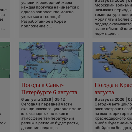
6 августа 2026 | 0
условиях рекордной жары
Морскими волнами
каждая прогулка начинается с
ионе
называют периоды,
одного вопроса: где можно
, а
температура пове
укрыться от солнца?
щё
моря пять и более 
Разработанное в Корее
подряд оказываетс
приложение с...
...
выше обычной кли
нормы для...
Погода в Санкт-
Погода в Крас
Петербурге 6 августа
августа
6 августа 2026 | 05:12
6 августа 2026 | 0
Сегодня в передней части
Сегодня антицикл
скандинавского циклона в зоне
распространит сво
у
юго-западных потоков в
на всю территори
атмосфере температурный
Краснодарского кр
ток
режим в регионе будет расти,
в небе будет немно
давление падать, в
обойдётся без дож