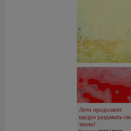
Лето продолжит
щедро раздавать св
тепло!