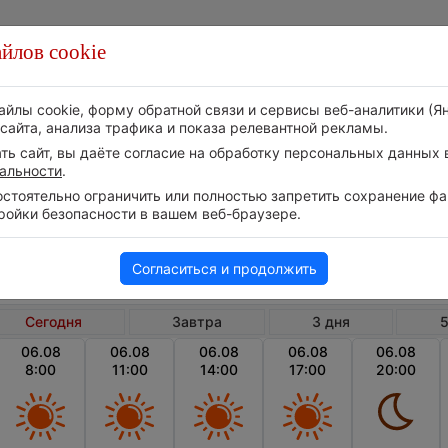
йлов cookie
Стихия
Природа
Технологии
Видео
айлы cookie, форму обратной связи и сервисы веб-аналитики (Я
сайта, анализа трафика и показа релевантной рекламы.
ь сайт, вы даёте согласие на обработку персональных данных в
альности
.
тоятельно ограничить или полностью запретить сохранение фай
ройки безопасности в вашем веб-браузере.
Греция
Аттика
Галатс
Погода в Галатсионе сегодня
Согласиться и продолжить
Сегодня
Завтра
3 дня
5
06.08
06.08
06.08
06.08
06.08
8:00
11:00
14:00
17:00
20:00