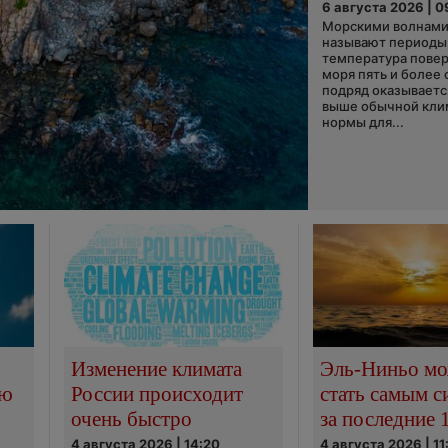
6 августа 2026 | 0
Морскими волнами
называют периоды,
температура пове
моря пять и более 
подряд оказываетс
выше обычной кли
нормы для...
Изменение климата
Эль-Ниньо м
сю
России происходит
стать самым 
очень быстро
за последние 
4 августа 2026 | 14:20
4 августа 2026 | 11