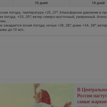
10 дней
14 дней
сная погода, температура +25..27°. Атмосферное давление в п
я погода, +33..35°, ветер северо-восточный, умеренный. Атмо
мы. .
ток ожидается ясная погода; ночью +26..28°, днем +34..36°, вете
ывы до 10 м/с.
В Центральн
России насту
самые жаркие