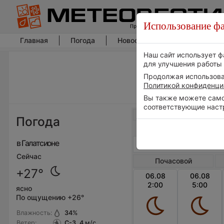
Использование фа
Главная
Погода
Новости погоды
Климат
Наш сайт использует ф
для улучшения работы 
Продолжая использоват
Политикой конфиденци
Вы также можете самос
соответствующие наст
Весь мир
Погода
в Галатсионе
Сейчас
Почасовой
+27°
06.08
06.08
2:00
5:00
ясно
По ощущению +26°
Влажность:
34
%
Ветер:
С-З, 4
м/с