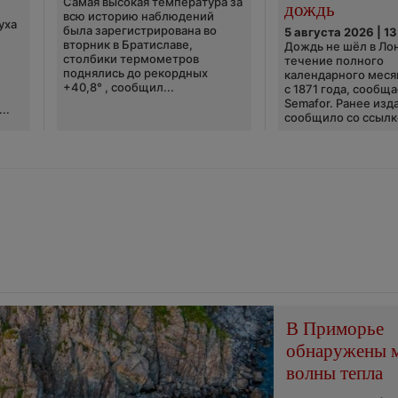
Самая высокая температура за
дождь
всю историю наблюдений
уха
была зарегистрирована во
5 августа 2026 | 13
вторник в Братиславе,
Дождь не шёл в Ло
столбики термометров
течение полного
поднялись до рекордных
календарного меся
+40,8° , сообщил...
с 1871 года, сообщ
Semafor. Ранее изда
..
сообщило со ссылко
В Приморье
обнаружены 
волны тепла