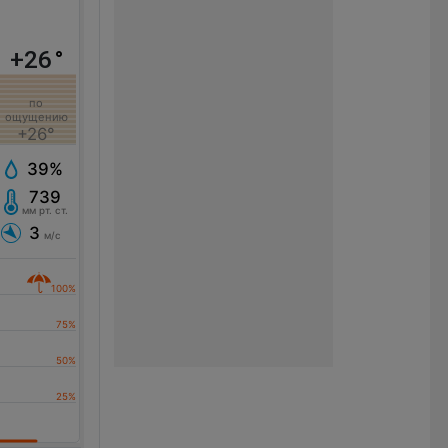
+26
°
по
ощущению
+26°
39%
739
мм рт. ст.
3
м/с