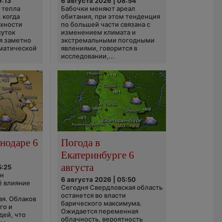
9:13
6 августа 2026 | 08:54
 тепла
Бабочки меняют ареал
 когда
обитания, при этом тенденция
рхности
по большей части связана с
суток
изменением климата и
я заметно
экстремальными погодными
матической
явлениями, говорится в
исследовании,...
нодаре 6
Погода в
Екатеринбурге 6
августа
5:25
он
6 августа 2026 | 05:50
ё влияние
Сегодня Свердловская область
ю
останется во власти
ая. Облаков
барического максимума.
го и
Ожидается переменная
дей, что
облачность, вероятность