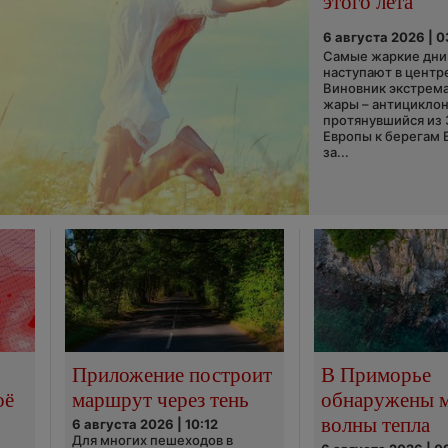
этого лета
6 августа 2026 | 
Самые жаркие дни 
наступают в центр
Виновник экстрем
жары – антициклон
протянувшийся из
Европы к берегам 
за...
Приложение построит
В Приморье
оё
маршрут через тень
обнаружены 
волны тепла
6 августа 2026 | 10:12
Для многих пешеходов в