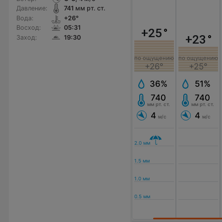
Давление:
741
мм рт. ст.
Вода:
+26°
Восход:
05:31
+25
°
+23
°
Заход:
19:30
по ощущению
по ощущению
+26°
+25°
36%
51%
740
740
мм рт. ст.
мм рт. ст.
4
4
м/с
м/с