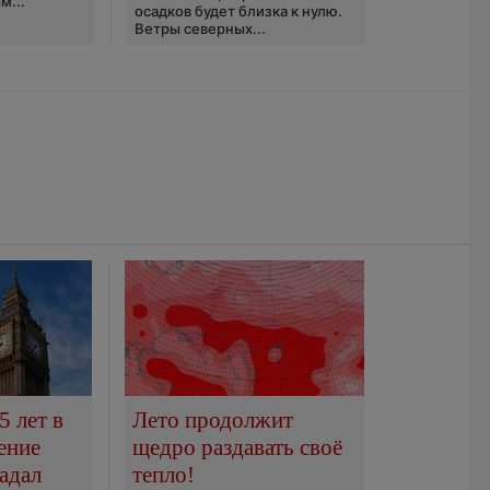
м...
осадков будет близка к нулю.
Ветры северных...
5 лет в
Лето продолжит
ение
щедро раздавать своё
адал
тепло!