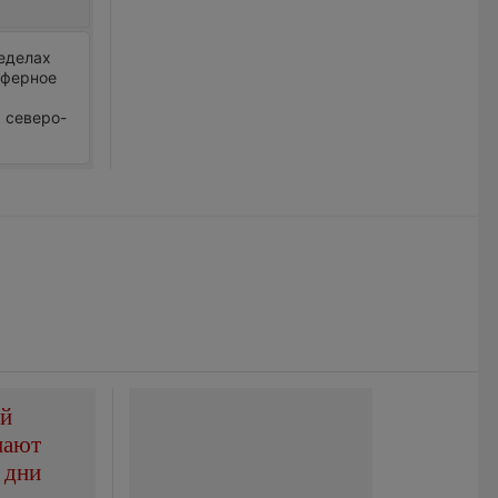
ределах
сферное
р северо-
ой
пают
 дни