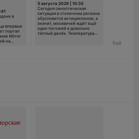
5 августа 2026 | 10:35
Сегодня синоптическая
:41
ситуация в столичном регионе
ндоне в
обусловится антициклоном, а
значит, москвичей ждёт ещё
ца впервые
один погожий и довольно
ает портал
тёплый денёк. Температура...
ние Mirror
й на...
Ещё
морские