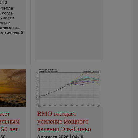
9:13
 тепла
 когда
рхности
суток
я заметно
матической
ожет
ВМО ожидает
сильным
усиление мощного
150 лет
явления Эль-Ниньо
:50
3 августа 2026 | 04:19