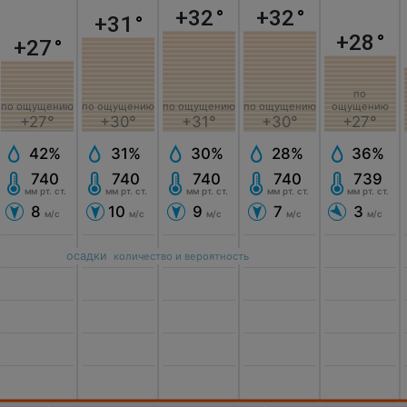
+32
°
+32
°
+31
°
+28
°
+27
°
по
по ощущению
по ощущению
ощущению
по ощущению
по ощущению
+27°
+30°
+27°
+31°
+30°
42%
31%
36%
30%
28%
740
740
739
740
740
мм рт. ст.
мм рт. ст.
мм рт. ст.
мм рт. ст.
мм рт. ст.
8
10
3
9
7
м/с
м/с
м/с
м/с
м/с
осадки
количество и вероятность