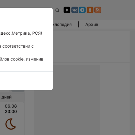
Фотогалерея
Энциклопедия
Архив
ндекс.Метрика, РСЯ)
 соответствии с
лов cookie, изменив
ион
 дней
06.08
23:00