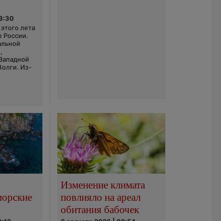
03:30
этого лета
е России.
альной
,
 Западной
Волги. Из-
Изменение климата
морские
повлияло на ареал
обитания бабочек