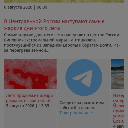
6 августа 2026 | 06:30
В Центральной России наступают самые
жаркие дни этого лета
Самые жаркие дни этого лета наступают в центре России.
Виновник экстремальной жары – антициклон,
протянувшийся из Западной Европы к берегам Волги. Из-
за перегрева земной...
Лето продолжит щедро
Извер
раздавать своё тепло!
суперв
Следите за развитием
5 августа 2026 | 13:35
Йеллоу
событий в нашем
привед
Телеграм-канале
уничт
цивили
4 авгус