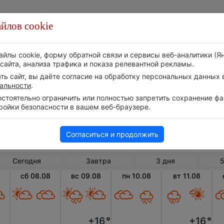
йлов cookie
Стихия
Природа
Технологии
Видео
айлы cookie, форму обратной связи и сервисы веб-аналитики (Я
сайта, анализа трафика и показа релевантной рекламы.
ь сайт, вы даёте согласие на обработку персональных данных в
альности
.
тоятельно ограничить или полностью запретить сохранение фай
ройки безопасности в вашем веб-браузере.
Россия
Ямало-Ненецкий АО
Яр-
Погода в Яр-Сале на неделю
Согласиться и продолжить
Сегодня
Завтра
3 дня
5
сб 08.08
вс 09.08
пн 10.08
вт 11.08
+16
°
+16
°