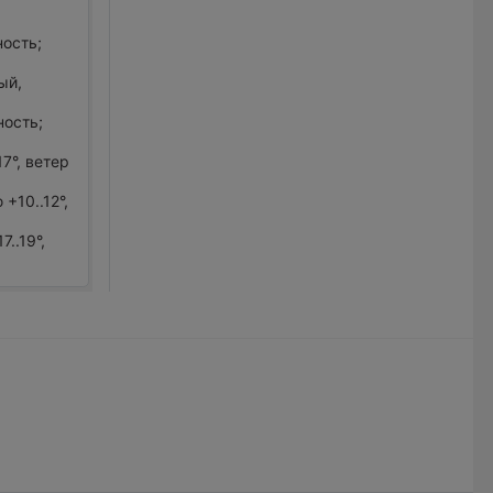
ность;
ый,
ность;
7°, ветер
+10..12°,
..19°,