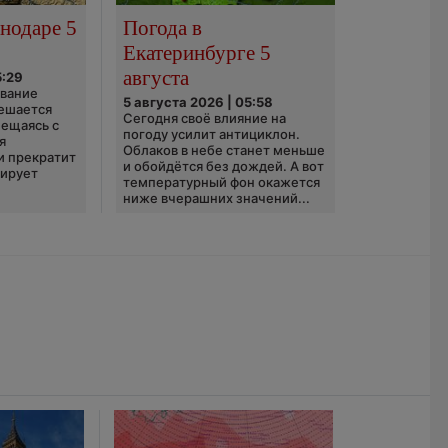
нодаре 5
Погода в
Екатеринбурге 5
августа
5:29
ование
5 августа 2026 | 05:58
ешается
Сегодня своё влияние на
ещаясь с
погоду усилит антициклон.
я
Облаков в небе станет меньше
и прекратит
и обойдётся без дождей. А вот
зирует
температурный фон окажется
ниже вчерашних значений...