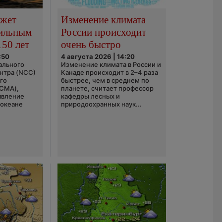
ожет
Изменение климата
сильным
России происходит
150 лет
очень быстро
:50
4 августа 2026 | 14:20
ального
Изменение климата в России и
нтра (NCC)
Канаде происходит в 2–4 раза
го
быстрее, чем в среднем по
(CMA),
планете, считает профессор
явление
кафедры лесных и
 океане
природоохранных наук...