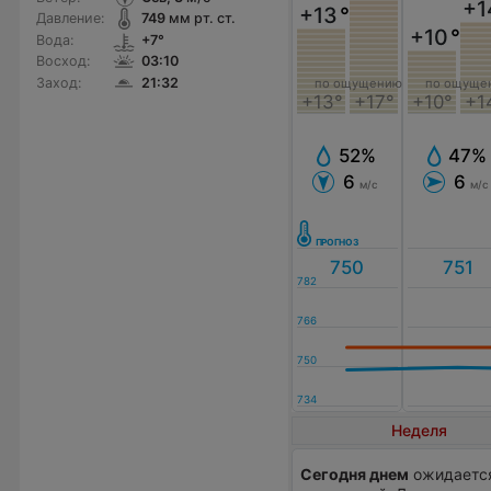
+1
+13
°
Давление:
749
мм рт. ст.
+10
°
Вода:
+7°
Восход:
03:10
Заход:
21:32
по ощущению
по ощуще
+13°
+17°
+10°
+1
52%
47%
6
6
м/с
м/с
Неделя
Сегодня днем
ожидается