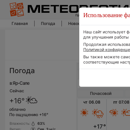
Использование фа
Главная
Погода
Новости погоды
Климат
Наш сайт использует ф
для улучшения работы 
Продолжая использоват
Политикой конфиденци
Вы также можете самос
соответствующие наст
Весь мир
Погода
в Яр-Сале
Сейчас
Почасовой
+16°
чт 06.08
пт 07.08
облачно
По ощущению +16°
Влажность:
63
%
+17
°
Ветер:
Сев, 3
м/с