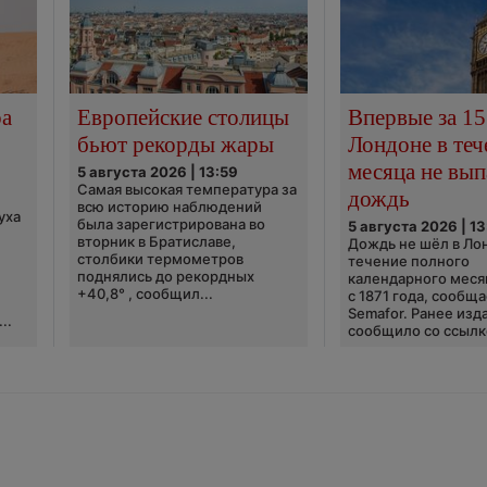
ра
Европейские столицы
Впервые за 15
бьют рекорды жары
Лондоне в теч
месяца не вып
5 августа 2026 | 13:59
Самая высокая температура за
дождь
всю историю наблюдений
уха
была зарегистрирована во
5 августа 2026 | 13
вторник в Братиславе,
Дождь не шёл в Ло
столбики термометров
течение полного
поднялись до рекордных
календарного меся
+40,8° , сообщил...
с 1871 года, сообщ
Semafor. Ранее изда
..
сообщило со ссылко