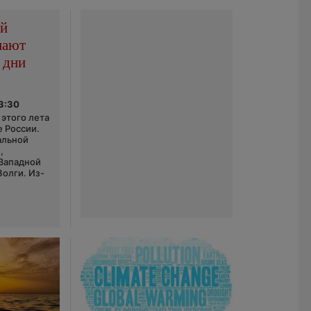
ой
пают
 дни
03:30
этого лета
е России.
альной
,
 Западной
Волги. Из-