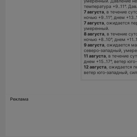
умеренный. Давление не
температура +9..11°. Да
7 августа
, в течение су
ночью +9..11°, днем +13.
7 августа
, ожидается пе
умеренный.
8 августа
, в течение су
ночью +8..10°, днем +11..
9 августа
, ожидается ма
северо-западный, умере
11 августа
, в течение с
днем +15..17°, ветер юг
12 августа
, ожидается п
ветер юго-западный, сил
Реклама