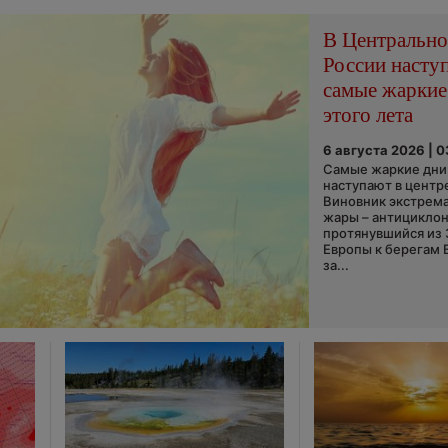
В Центральн
России насту
самые жаркие
этого лета
6 августа 2026 | 
Самые жаркие дни 
наступают в центр
Виновник экстрем
жары – антициклон
протянувшийся из
Европы к берегам 
за...