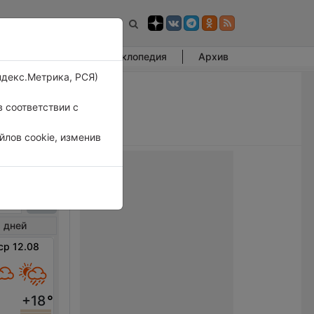
Фотогалерея
Энциклопедия
Архив
ндекс.Метрика, РСЯ)
 соответствии с
лов cookie, изменив
Сале
 дней
ср 12.08
+18
°