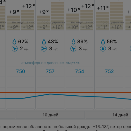
4
°
+12
°
+12
°
+11
°
+10
°
+9
°
+9
°
+
нию
по ощущению
по ощущению
по ощущению
по ощущению
4°
+11°
+16°
+9°
+12°
+9°
+16°
+10°
+12°
+
56%
62%
43%
89%
3
2
3
3
м/с
м/с
м/с
м/с
атмосферное давление
мм рт.ст.
10 дней
14 дней
 переменная облачность, небольшой дождь, +16..18°, ветер сев