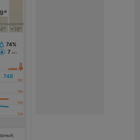
9
°
по ощущению
4°
+18°
74%
7
м/с
ерный,