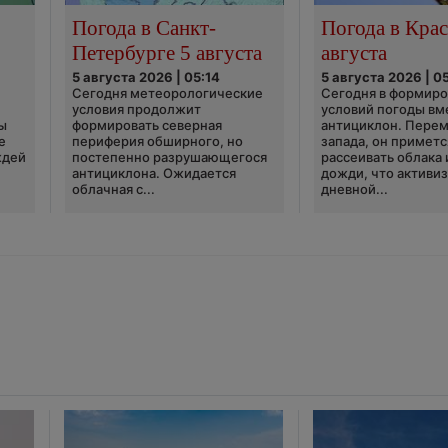
Погода в Санкт-
Погода в Крас
Петербурге 5 августа
августа
5 августа 2026 | 05:14
5 августа 2026 | 0
Сегодня метеорологические
Сегодня в формир
условия продолжит
условий погоды вм
ы
формировать северная
антициклон. Перем
е
периферия обширного, но
запада, он приметс
ждей
постепенно разрушающегося
рассеивать облака 
антициклона. Ожидается
дожди, что активи
облачная с...
дневной...