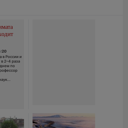
имата
ходит
4:20
 в России и
 в 2–4 раза
еднем по
профессор
аук...