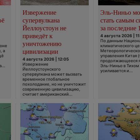
Извержение
Эль-Ниньо м
оё
супервулкана
стать самым 
Йеллоустоун не
за последние 
приведёт к
4 августа 2026 | 11
По данным Национ
уничтожению
ионе
климатического це
цивилизации
, а
Метеорологическо
щё
управления Китая 
4 августа 2026 | 12:05
продолжающееся 
Извержение
...
Эль-Ниньо в Тихом
Йеллоустоунского
усиливается и...
супервулкана может вызвать
временное глобальное
похолодание, но не уничтожит
современную цивилизацию,
считает американский...