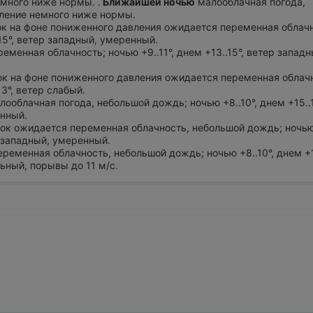
много ниже нормы. .
Ближайшей ночью
малооблачная погода,
вление немного ниже нормы.
ток на фоне пониженного давления ожидается переменная облач
.15°, ветер западный, умеренный.
ременная облачность; ночью +9..11°, днем +13..15°, ветер западн
ток на фоне пониженного давления ожидается переменная облач
13°, ветер слабый.
лооблачная погода, небольшой дождь; ночью +8..10°, днем +15..1
нный.
уток ожидается переменная облачность, небольшой дождь; ночью 
о-западный, умеренный.
еременная облачность, небольшой дождь; ночью +8..10°, днем +17
ьный, порывы до 11 м/с.