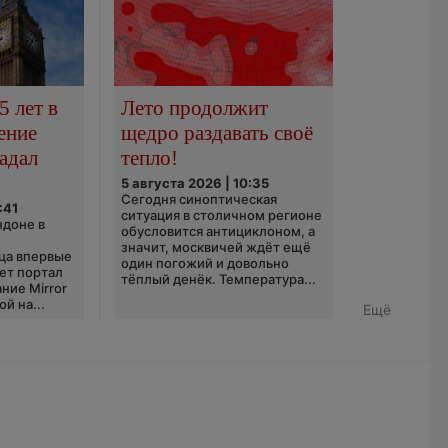
5 лет в
Лето продолжит
ение
щедро раздавать своё
адал
тепло!
5 августа 2026 | 10:35
Сегодня синоптическая
:41
ситуация в столичном регионе
ндоне в
обусловится антициклоном, а
значит, москвичей ждёт ещё
ца впервые
один погожий и довольно
ает портал
тёплый денёк. Температура...
ние Mirror
й на...
Ещё