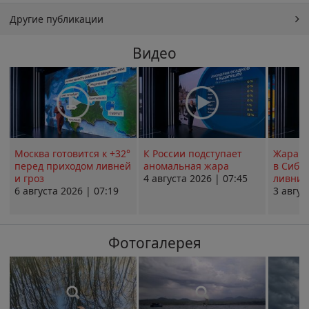
Другие публикации
Видео
Москва готовится к +32°
К России подступает
Жара в
перед приходом ливней
аномальная жара
в Сиби
и гроз
4 августа 2026 | 07:45
ливни 
6 августа 2026 | 07:19
3 авгус
Фотогалерея