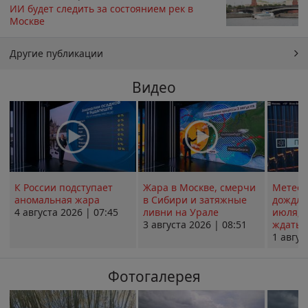
ИИ будет следить за состоянием рек в
Москве
Другие публикации
Видео
К России подступает
Жара в Москве, смерчи
Метеои
аномальная жара
в Сибири и затяжные
дождли
4 августа 2026 | 07:45
ливни на Урале
июля; 
3 августа 2026 | 08:51
ждать о
1 авгус
Фотогалерея