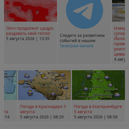
Лето продолжит щедро
Извер
раздавать своё тепло!
суперв
Следите за развитием
5 августа 2026 | 13:35
Йеллоу
событий в нашем
привед
Телеграм-канале
уничт
цивили
4 авгус
Погода в Краснодаре 5
Погода в Екатеринбурге
уста
августа
5 августа
08:14
5 августа 2026 | 08:29
5 августа 2026 | 08:58