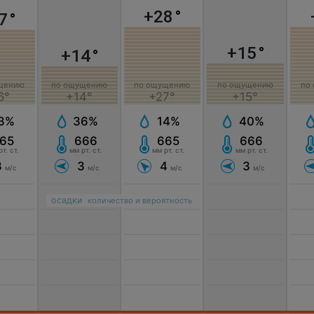
+28
°
7
°
+15
°
+14
°
щению
по ощущению
по ощущению
по ощущению
по
6°
+14°
+27°
+15°
3%
36%
14%
40%
65
666
665
666
т. ст.
мм рт. ст.
мм рт. ст.
мм рт. ст.
3
3
4
3
м/с
м/с
м/с
м/с
осадки
количество и вероятность