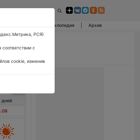
Фотогалерея
Энциклопедия
Архив
ндекс.Метрика, РСЯ)
 соответствии с
лов cookie, изменив
ве
 дней
8.08
14
15
16
17
18
19
20
21