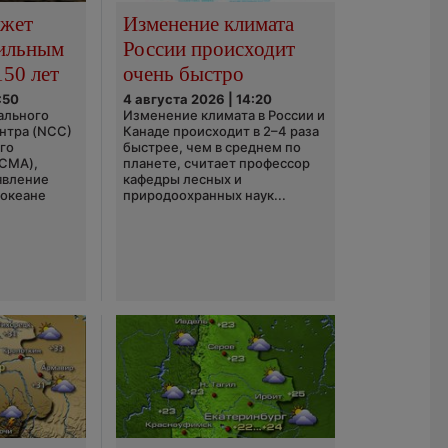
ожет
Изменение климата
сильным
России происходит
150 лет
очень быстро
:50
4 августа 2026 | 14:20
ального
Изменение климата в России и
нтра (NCC)
Канаде происходит в 2–4 раза
го
быстрее, чем в среднем по
(CMA),
планете, считает профессор
явление
кафедры лесных и
 океане
природоохранных наук...