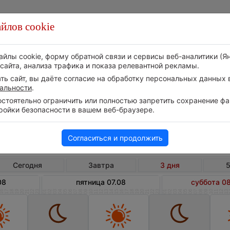
йлов cookie
Стихия
Природа
Технологии
Видео
айлы cookie, форму обратной связи и сервисы веб-аналитики (Я
сайта, анализа трафика и показа релевантной рекламы.
ь сайт, вы даёте согласие на обработку персональных данных в
альности
.
тоятельно ограничить или полностью запретить сохранение фай
ройки безопасности в вашем веб-браузере.
Замбия
Каб
Погода в Кабве на 3 дня
Согласиться и продолжить
Сегодня
Завтра
3 дня
5
08
пятница 07.08
суббота 0
16
17
18
19
20
21
22
23
01
02
03
04
05
06
07
08
09
10
11
12
13
14
15
16
17
18
19
20
21
22
23
01
02
03
04
05
06
07
08
09
10
11
12
13