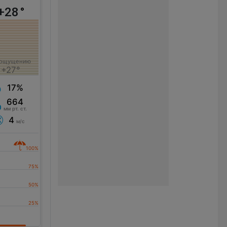
+28
°
 ощущению
+27°
17%
664
мм рт. ст.
4
м/с