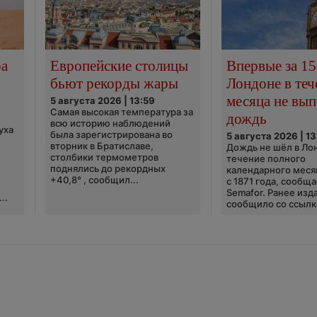
ра
Европейские столицы
Впервые за 15
бьют рекорды жары
Лондоне в теч
месяца не вып
5 августа 2026 | 13:59
Самая высокая температура за
дождь
всю историю наблюдений
уха
была зарегистрирована во
5 августа 2026 | 13
вторник в Братиславе,
Дождь не шёл в Ло
столбики термометров
течение полного
поднялись до рекордных
календарного меся
+40,8° , сообщил...
с 1871 года, сообщ
Semafor. Ранее изда
..
сообщило со ссылко