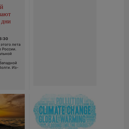
ой
пают
 дни
03:30
этого лета
е России.
альной
,
 Западной
Волги. Из-