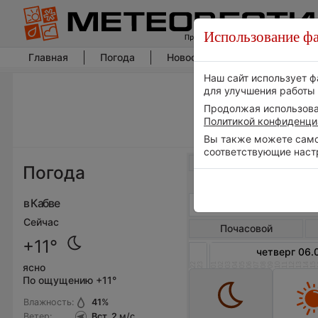
Использование фа
Главная
Погода
Новости погоды
Климат
Наш сайт использует ф
для улучшения работы 
Продолжая использоват
Политикой конфиденци
Вы также можете самос
соответствующие наст
Весь мир
Погода
в Кабве
Сейчас
Почасовой
+11°
четверг 06.
22
23
01
02
03
04
05
06
07
08
09
10
11
12
13
14
15
ясно
По ощущению +11°
Влажность:
41
%
Ветер:
Вст, 2
м/с