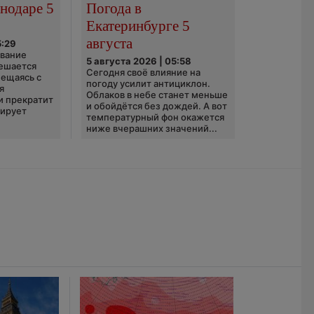
нодаре 5
Погода в
Екатеринбурге 5
августа
5:29
ование
5 августа 2026 | 05:58
ешается
Сегодня своё влияние на
ещаясь с
погоду усилит антициклон.
я
Облаков в небе станет меньше
и прекратит
и обойдётся без дождей. А вот
зирует
температурный фон окажется
ниже вчерашних значений...