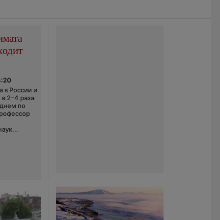
имата
ходит
4:20
 в России и
 в 2–4 раза
еднем по
профессор
аук...