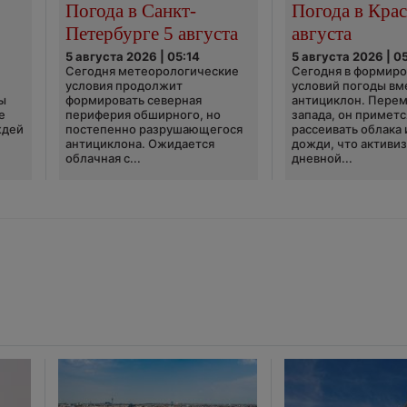
Погода в Санкт-
Погода в Крас
Петербурге 5 августа
августа
5 августа 2026 | 05:14
5 августа 2026 | 0
Сегодня метеорологические
Сегодня в формир
условия продолжит
условий погоды вм
ы
формировать северная
антициклон. Перем
е
периферия обширного, но
запада, он приметс
ждей
постепенно разрушающегося
рассеивать облака 
антициклона. Ожидается
дожди, что активи
облачная с...
дневной...