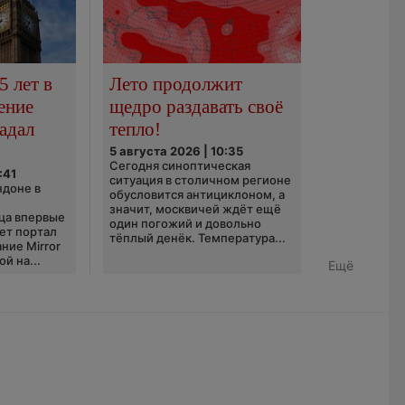
5 лет в
Лето продолжит
ение
щедро раздавать своё
адал
тепло!
5 августа 2026 | 10:35
Сегодня синоптическая
:41
ситуация в столичном регионе
ндоне в
обусловится антициклоном, а
значит, москвичей ждёт ещё
ца впервые
один погожий и довольно
ает портал
тёплый денёк. Температура...
ние Mirror
й на...
Ещё