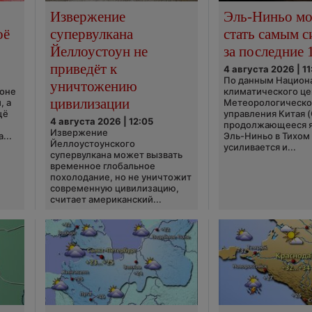
Извержение
Эль-Ниньо м
оё
супервулкана
стать самым 
Йеллоустоун не
за последние 
приведёт к
4 августа 2026 | 11
По данным Национ
уничтожению
ионе
климатического це
цивилизации
, а
Метеорологическо
щё
управления Китая 
4 августа 2026 | 12:05
продолжающееся 
Извержение
...
Эль-Ниньо в Тихом
Йеллоустоунского
усиливается и...
супервулкана может вызвать
временное глобальное
похолодание, но не уничтожит
современную цивилизацию,
считает американский...