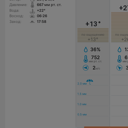
Давление:
667
мм рт. ст.
+2
Вода:
+22°
Восход:
06:26
Заход:
17:58
+13
°
по ощущению
по ощу
+13°
+2
36%
1
752
6
мм рт. ст.
мм р
2
м/с