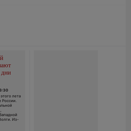
ой
пают
 дни
03:30
этого лета
е России.
альной
,
 Западной
Волги. Из-