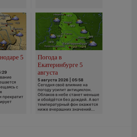
нодаре 5
Погода в
Екатеринбурге 5
августа
5:29
ование
5 августа 2026 | 05:58
ешается
Сегодня своё влияние на
ещаясь с
погоду усилит антициклон.
я
Облаков в небе станет меньше
и прекратит
и обойдётся без дождей. А вот
зирует
температурный фон окажется
ниже вчерашних значений...