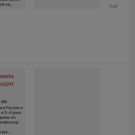
й на...
Ещё
имата
ходит
4:20
 в России и
 в 2–4 раза
еднем по
профессор
аук...