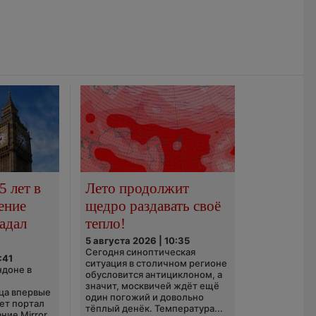
5 лет в
Лето продолжит
ение
щедро раздавать своё
адал
тепло!
5 августа 2026 | 10:35
Сегодня синоптическая
:41
ситуация в столичном регионе
ндоне в
обусловится антициклоном, а
значит, москвичей ждёт ещё
ца впервые
один погожий и довольно
ает портал
тёплый денёк. Температура...
ние Mirror