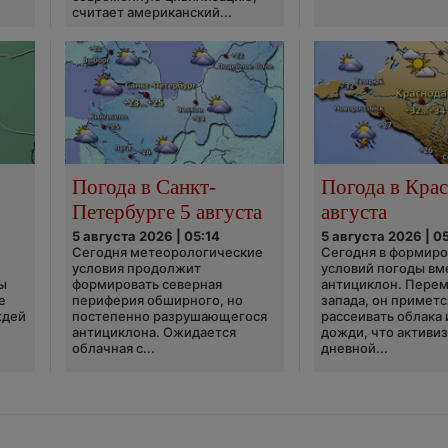
считает американский...
Погода в Санкт-
Погода в Крас
Петербурге 5 августа
августа
5 августа 2026 | 05:14
5 августа 2026 | 0
Сегодня метеорологические
Сегодня в формир
условия продолжит
условий погоды вм
ы
формировать северная
антициклон. Перем
е
периферия обширного, но
запада, он приметс
ждей
постепенно разрушающегося
рассеивать облака 
антициклона. Ожидается
дожди, что активи
облачная с...
дневной...