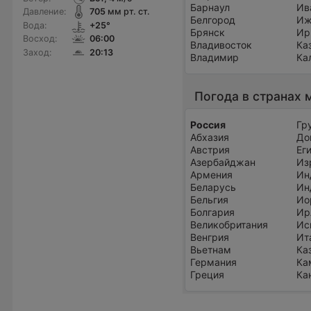
Барнаул
Ив
Давление:
705
мм рт. ст.
Белгород
Иж
Вода:
+25°
Брянск
Ир
Восход:
06:00
Владивосток
Ка
Заход:
20:13
Владимир
Ка
Погода в странах 
Россия
Гр
Абхазия
До
Австрия
Ег
Азербайджан
Из
Армения
Ин
Беларусь
Ин
Бельгия
Ио
Болгария
Ир
Великобритания
Ис
Венгрия
Ит
Вьетнам
Ка
Германия
Ка
Греция
Ка