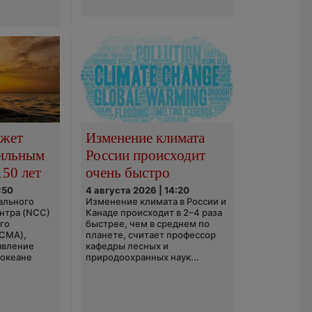
ожет
Изменение климата
сильным
России происходит
150 лет
очень быстро
:50
4 августа 2026 | 14:20
ального
Изменение климата в России и
нтра (NCC)
Канаде происходит в 2–4 раза
го
быстрее, чем в среднем по
(CMA),
планете, считает профессор
явление
кафедры лесных и
 океане
природоохранных наук...