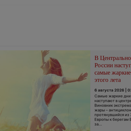
В Центральн
России насту
самые жаркие
этого лета
6 августа 2026 | 
Самые жаркие дни 
наступают в центр
Виновник экстрем
жары – антициклон
протянувшийся из
Европы к берегам 
за...