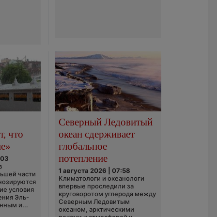
Северный Ледовитый
, что
океан сдерживает
не»
глобальное
потепление
:03
в
1 августа 2026 | 07:58
льшей части
Климатологи и океанологи
нозируются
впервые проследили за
ие условия
круговоротом углерода между
ения Эль-
Северным Ледовитым
нным и...
океаном, арктическими
реками и атмосферой и