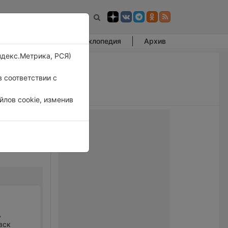
Фотогалерея
Энциклопедия
Архив
ндекс.Метрика, РСЯ)
 соответствии с
лов cookie, изменив
ь
вск