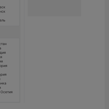
вск
нск
вль
стан
а
дия
ия
ия
ория
ария
я
анка
я
 Осетия