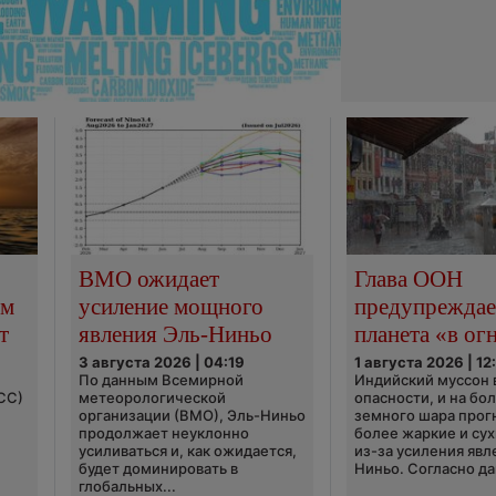
ВМО ожидает
Глава ООН
ым
усиление мощного
предупреждает
т
явления Эль-Ниньо
планета «в ог
3 августа 2026 | 04:19
1 августа 2026 | 12
По данным Всемирной
Индийский муссон 
CC)
метеорологической
опасности, и на бо
организации (ВМО), Эль-Ниньо
земного шара прог
продолжает неуклонно
более жаркие и сух
усиливаться и, как ожидается,
из-за усиления явл
будет доминировать в
Ниньо. Согласно да
глобальных...