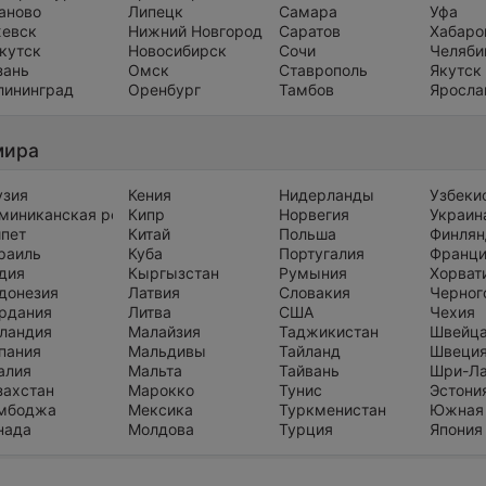
аново
Липецк
Самара
Уфа
евск
Нижний Новгород
Саратов
Хабаро
кутск
Новосибирск
Сочи
Челяби
зань
Омск
Ставрополь
Якутск
лининград
Оренбург
Тамбов
Яросла
мира
узия
Кения
Нидерланды
Узбеки
миниканская республика
Кипр
Норвегия
Украин
ипет
Китай
Польша
Финлян
раиль
Куба
Португалия
Франц
дия
Кыргызстан
Румыния
Хорват
донезия
Латвия
Словакия
Черног
рдания
Литва
США
Чехия
ландия
Малайзия
Таджикистан
Швейц
пания
Мальдивы
Тайланд
Швеци
алия
Мальта
Тайвань
Шри-Л
захстан
Марокко
Тунис
Эстони
мбоджа
Мексика
Туркменистан
Южная
нада
Молдова
Турция
Япония