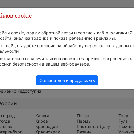
йлов cookie
Стихия
Природа
Технологии
Видео
айлы cookie, форму обратной связи и сервисы веб-аналитики (Я
сайта, анализа трафика и показа релевантной рекламы.
ь сайт, вы даёте согласие на обработку персональных данных в
альности
.
тоятельно ограничить или полностью запретить сохранение фай
ройки безопасности в вашем веб-браузере.
Весь мир
Согласиться и продолжить
ременно недоступна
России
лгоград
Калуга
Пенза
Тверь
логда
Киров
Пермь
Тула
ронеж
Краснодар
Ростов-на-Дону
Тюмен
атеринбург
Красноярск
Рязань
Ульяно