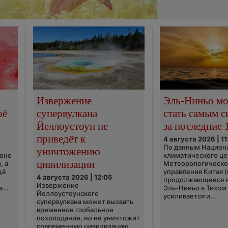
Извержение
Эль-Ниньо м
оё
супервулкана
стать самым 
Йеллоустоун не
за последние 
приведёт к
4 августа 2026 | 11
По данным Национ
уничтожению
ионе
климатического це
цивилизации
, а
Метеорологическо
щё
управления Китая 
4 августа 2026 | 12:05
продолжающееся 
Извержение
...
Эль-Ниньо в Тихом
Йеллоустоунского
усиливается и...
супервулкана может вызвать
временное глобальное
похолодание, но не уничтожит
современную цивилизацию,