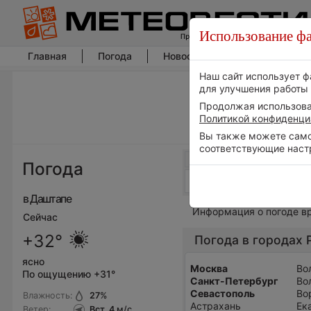
Использование фа
Главная
Погода
Новости погоды
Климат
Наш сайт использует ф
для улучшения работы 
Продолжая использоват
Политикой конфиденци
Вы также можете самос
соответствующие наст
Погода
в Даштапе
Информация о погоде в
Сейчас
+32°
Погода в городах 
ясно
Москва
Во
По ощущению +31°
Санкт-Петербург
Во
Севастополь
Во
Влажность:
27
%
Астрахань
Ек
Ветер:
Вст, 4
м/с