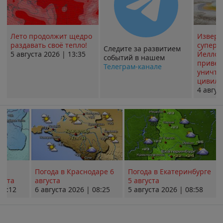
Лето продолжит щедро
Извер
раздавать своё тепло!
суперв
Следите за развитием
5 августа 2026 | 13:35
Йеллоу
событий в нашем
привед
Телеграм-канале
уничт
цивили
4 авгус
Погода в Краснодаре 6
Погода в Екатеринбурге
уста
августа
5 августа
08:12
6 августа 2026 | 08:25
5 августа 2026 | 08:58