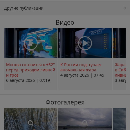
Другие публикации
Видео
Москва готовится к +32°
К России подступает
Жара в
перед приходом ливней
аномальная жара
в Сиби
и гроз
4 августа 2026 | 07:45
ливни 
6 августа 2026 | 07:19
3 авгус
Фотогалерея