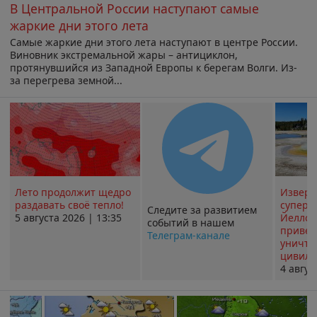
В Центральной России наступают самые
жаркие дни этого лета
Самые жаркие дни этого лета наступают в центре России.
Виновник экстремальной жары – антициклон,
протянувшийся из Западной Европы к берегам Волги. Из-
за перегрева земной...
Лето продолжит щедро
Извер
раздавать своё тепло!
суперв
Следите за развитием
5 августа 2026 | 13:35
Йеллоу
событий в нашем
привед
Телеграм-канале
уничт
цивили
4 авгус