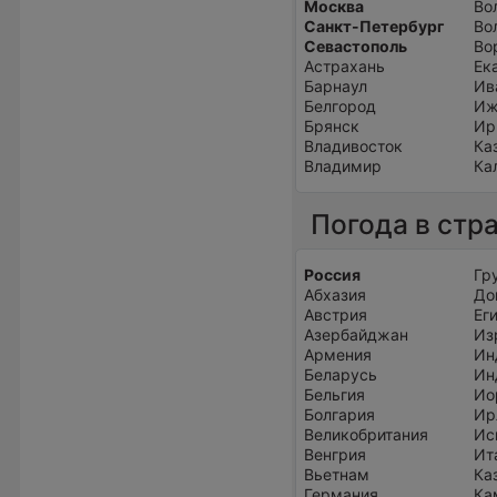
Москва
Во
Санкт-Петербург
Во
Севастополь
Во
Астрахань
Ек
Барнаул
Ив
Белгород
Иж
Брянск
Ир
Владивосток
Ка
Владимир
Ка
Погода в стр
Россия
Гр
Абхазия
До
Австрия
Ег
Азербайджан
Из
Армения
Ин
Беларусь
Ин
Бельгия
Ио
Болгария
Ир
Великобритания
Ис
Венгрия
Ит
Вьетнам
Ка
Германия
Ка