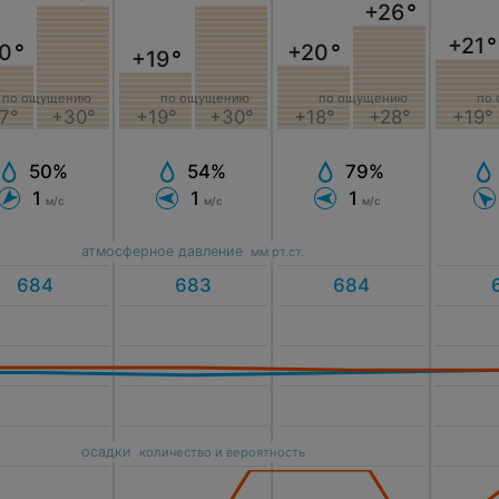
+26
°
+21
°
0
°
+20
°
+19
°
по ощущению
по ощущению
по ощущению
по
7°
+30°
+19°
+30°
+18°
+28°
+19°
50%
54%
79%
1
1
1
м/с
м/с
м/с
атмосферное давление
мм рт.ст.
осадки
количество и вероятность