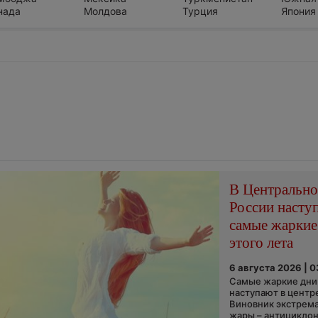
нада
Молдова
Турция
Япония
В Центральн
России насту
самые жаркие
этого лета
6 августа 2026 | 
Самые жаркие дни 
наступают в центр
Виновник экстрем
жары – антициклон