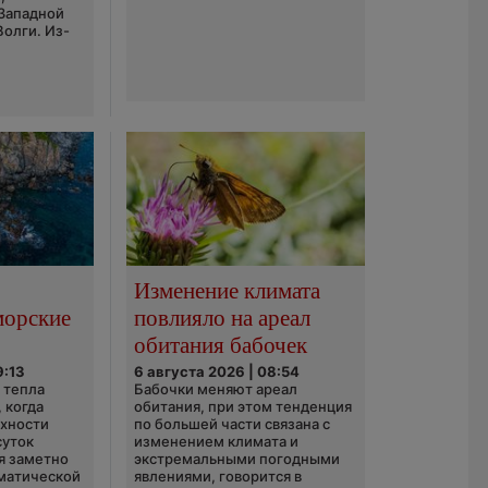
 Западной
Волги. Из-
Изменение климата
морские
повлияло на ареал
обитания бабочек
9:13
6 августа 2026 | 08:54
 тепла
Бабочки меняют ареал
 когда
обитания, при этом тенденция
рхности
по большей части связана с
суток
изменением климата и
я заметно
экстремальными погодными
матической
явлениями, говорится в