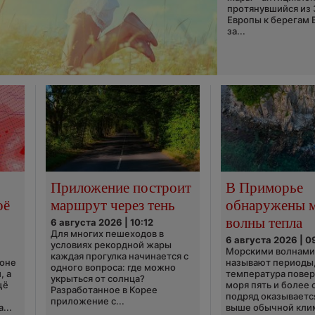
протянувшийся из
Европы к берегам 
за...
Приложение построит
В Приморье
оё
маршрут через тень
обнаружены 
волны тепла
6 августа 2026 | 10:12
Для многих пешеходов в
6 августа 2026 | 0
условиях рекордной жары
Морскими волнами
каждая прогулка начинается с
ионе
называют периоды,
одного вопроса: где можно
, а
температура пове
укрыться от солнца?
щё
моря пять и более 
Разработанное в Корее
подряд оказываетс
приложение с...
...
выше обычной кли