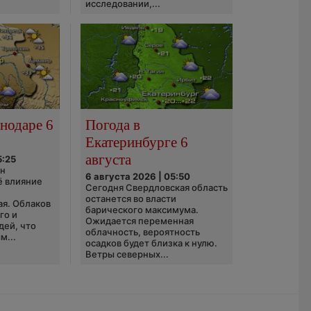
исследовании,...
нодаре 6
Погода в
Екатеринбурге 6
августа
5:25
он
6 августа 2026 | 05:50
ё влияние
Сегодня Свердловская область
ю
останется во власти
ая. Облаков
барического максимума.
го и
Ожидается переменная
дей, что
облачность, вероятность
м...
осадков будет близка к нулю.
Ветры северных...