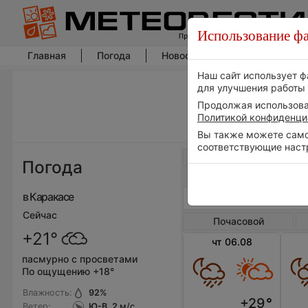
Использование фа
Главная
Погода
Новости погоды
Климат
Наш сайт использует ф
для улучшения работы 
Продолжая использоват
Политикой конфиденци
Вы также можете самос
соответствующие наст
Весь мир
Погода
в Каракасе
Сейчас
Почасовой
+21°
чт 06.08
пасмурно с просветами
По ощущению +18°
Влажность:
92
%
+29
°
Ветер:
Ю-В, 2
м/с