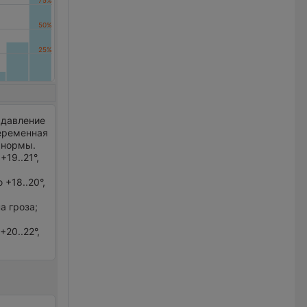
 давление
еременная
 нормы.
19..21°,
+18..20°,
а гроза;
20..22°,