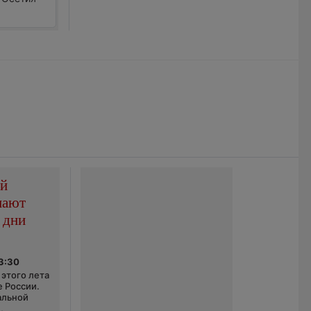
ой
пают
 дни
03:30
этого лета
е России.
альной
,