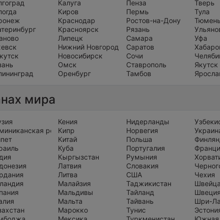
лгоград
Калуга
Пенза
Тверь
логда
Киров
Пермь
Тула
ронеж
Краснодар
Ростов-на-Дону
Тюмен
атеринбург
Красноярск
Рязань
Ульяно
аново
Липецк
Самара
Уфа
евск
Нижний Новгород
Саратов
Хабаро
кутск
Новосибирск
Сочи
Челяби
зань
Омск
Ставрополь
Якутск
лининград
Оренбург
Тамбов
Яросла
анах мира
узия
Кения
Нидерланды
Узбеки
миниканская республика
Кипр
Норвегия
Украин
ипет
Китай
Польша
Финлян
раиль
Куба
Португалия
Франц
дия
Кыргызстан
Румыния
Хорват
донезия
Латвия
Словакия
Черног
рдания
Литва
США
Чехия
ландия
Малайзия
Таджикистан
Швейц
пания
Мальдивы
Тайланд
Швеци
алия
Мальта
Тайвань
Шри-Л
захстан
Марокко
Тунис
Эстони
мбоджа
Мексика
Туркменистан
Южная