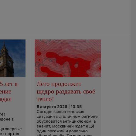
5 лет в
Лето продолжит
ение
щедро раздавать своё
адал
тепло!
5 августа 2026 | 10:35
Сегодня синоптическая
:41
ситуация в столичном регионе
ндоне в
обусловится антициклоном, а
значит, москвичей ждёт ещё
ца впервые
один погожий и довольно
ает портал
тёплый денёк. Температура...