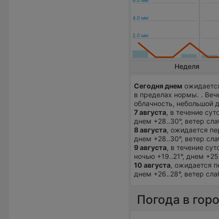
Неделя
Сегодня днем
ожидается
в пределах нормы. . Ве
облачность, небольшой 
7 августа
, в течение су
днем +28..30°, ветер сл
8 августа
, ожидается пе
днем +28..30°, ветер сл
9 августа
, в течение су
ночью +19..21°, днем +25
10 августа
, ожидается п
днем +26..28°, ветер сла
Погода в гор