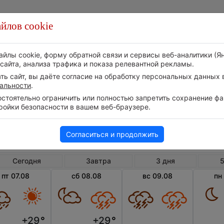
йлов cookie
Стихия
Природа
Технологии
Видео
айлы cookie, форму обратной связи и сервисы веб-аналитики (Я
сайта, анализа трафика и показа релевантной рекламы.
ь сайт, вы даёте согласие на обработку персональных данных в
альности
.
тоятельно ограничить или полностью запретить сохранение фай
ройки безопасности в вашем веб-браузере.
Венесуэла
Карак
Погода в Каракасе
Согласиться и продолжить
Сегодня
Завтра
3 дня
5
пт 07.08
сб 08.08
вс 09.08
пн
+29
°
+29
°