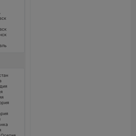
ь
вск
вск
нск
вль
стан
а
дия
ия
ия
ория
ария
я
анка
я
 Осетия