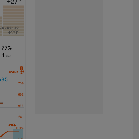
+27
°
 ощущению
+29°
77%
1
м/с