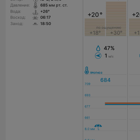
Давление:
685
мм рт. ст.
Вода:
+26°
+20
°
+2
Восход:
06:17
Заход:
18:50
по ощущению
+18°
+30°
+1
47%
1
м/с