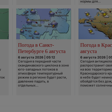
нормы для...
Погода в Санкт-
Погода в Крас
Петербурге 6 августа
августа
6 августа 2026 | 05:12
6 августа 2026 | 0
Сегодня в передней части
Сегодня антицикл
скандинавского циклона в зоне
распространит сво
у
юго-западных потоков в
на всю территори
атмосфере температурный
Краснодарского кр
ток
режим в регионе будет расти,
в небе будет немно
давление падать, в
обойдётся без дож
отдельных...
поможет солнечны