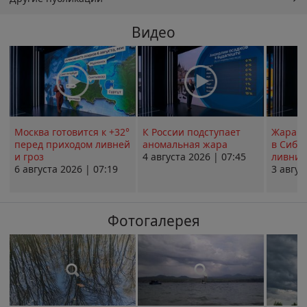
Видео
Москва готовится к +32°
К России подступает
Жара в
перед приходом ливней
аномальная жара
в Сиби
и гроз
4 августа 2026 | 07:45
ливни 
6 августа 2026 | 07:19
3 авгус
Фотогалерея