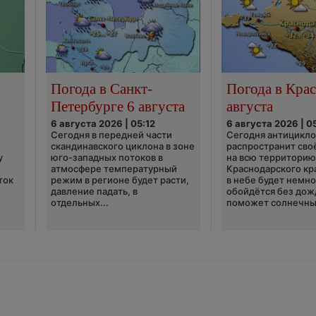
Погода в Санкт-
Погода в Крас
Петербурге 6 августа
августа
6 августа 2026 | 05:12
6 августа 2026 | 0
Сегодня в передней части
Сегодня антицикл
скандинавского циклона в зоне
распространит сво
у
юго-западных потоков в
на всю территори
атмосфере температурный
Краснодарского кр
ток
режим в регионе будет расти,
в небе будет немно
давление падать, в
обойдётся без дож
отдельных...
поможет солнечны