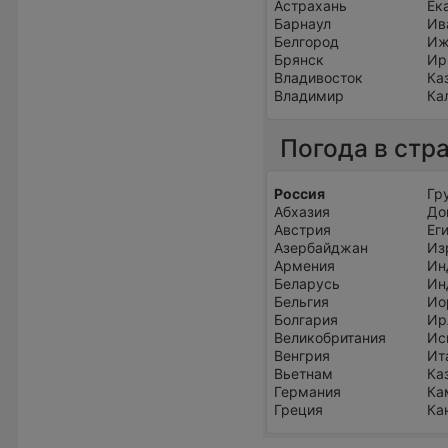
Астрахань
Ек
Барнаул
Ив
Белгород
Иж
Брянск
Ир
Владивосток
Ка
Владимир
Ка
Погода в стр
Россия
Гр
Абхазия
До
Австрия
Ег
Азербайджан
Из
Армения
Ин
Беларусь
Ин
Бельгия
Ио
Болгария
Ир
Великобритания
Ис
Венгрия
Ит
Вьетнам
Ка
Германия
Ка
Греция
Ка