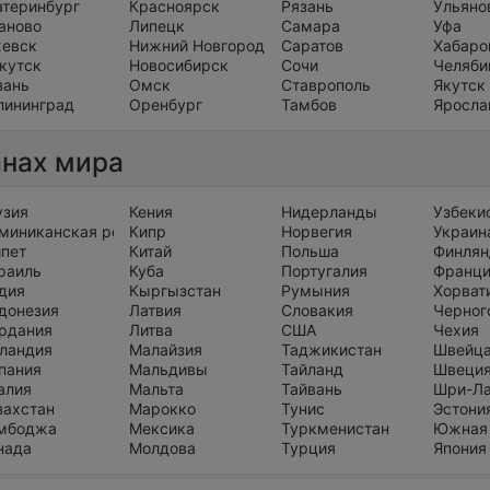
атеринбург
Красноярск
Рязань
Ульяно
аново
Липецк
Самара
Уфа
евск
Нижний Новгород
Саратов
Хабаро
кутск
Новосибирск
Сочи
Челяби
зань
Омск
Ставрополь
Якутск
лининград
Оренбург
Тамбов
Яросла
анах мира
узия
Кения
Нидерланды
Узбеки
миниканская республика
Кипр
Норвегия
Украин
ипет
Китай
Польша
Финлян
раиль
Куба
Португалия
Франц
дия
Кыргызстан
Румыния
Хорват
донезия
Латвия
Словакия
Черног
рдания
Литва
США
Чехия
ландия
Малайзия
Таджикистан
Швейц
пания
Мальдивы
Тайланд
Швеци
алия
Мальта
Тайвань
Шри-Л
захстан
Марокко
Тунис
Эстони
мбоджа
Мексика
Туркменистан
Южная
нада
Молдова
Турция
Япония