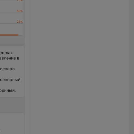
еделах
авление в
 северо-
р северный,
еренный.
ь