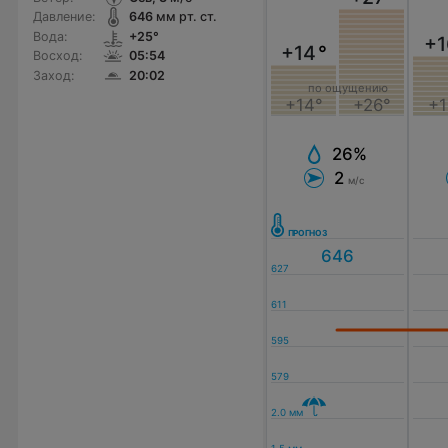
Давление:
646
мм рт. ст.
Вода:
+25°
+1
+14
°
Восход:
05:54
Заход:
20:02
по ощущению
+14°
+26°
+1
26%
2
м/с