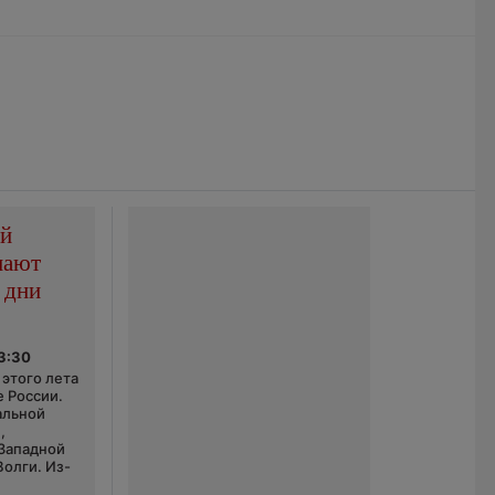
ой
пают
 дни
03:30
этого лета
е России.
альной
,
 Западной
Волги. Из-