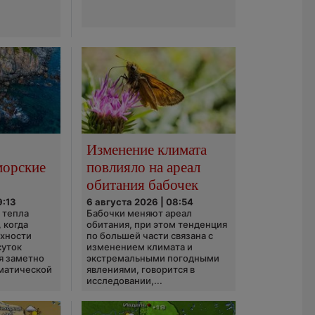
Изменение климата
морские
повлияло на ареал
обитания бабочек
9:13
6 августа 2026 | 08:54
 тепла
Бабочки меняют ареал
 когда
обитания, при этом тенденция
рхности
по большей части связана с
суток
изменением климата и
я заметно
экстремальными погодными
матической
явлениями, говорится в
исследовании,...