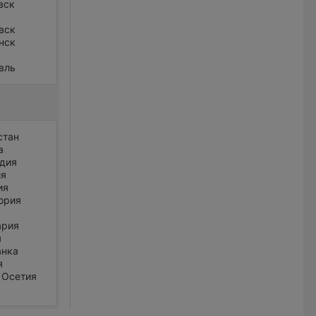
вск
вск
нск
вль
стан
а
дия
ия
ия
ория
ария
я
анка
я
 Осетия