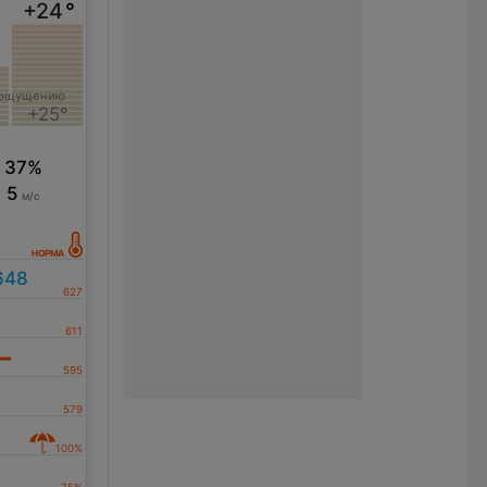
+24
°
 ощущению
+25°
37%
5
м/с