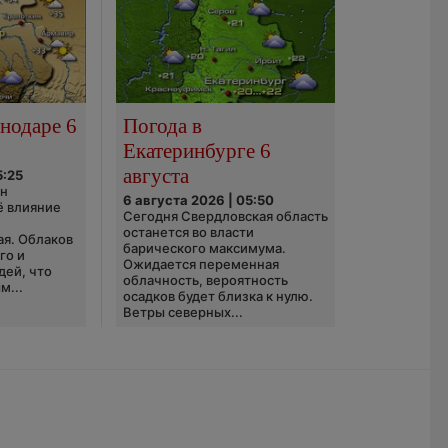
нодаре 6
Погода в
Екатеринбурге 6
августа
5:25
он
6 августа 2026 | 05:50
ё влияние
Сегодня Свердловская область
ю
останется во власти
ая. Облаков
барического максимума.
го и
Ожидается переменная
дей, что
облачность, вероятность
м...
осадков будет близка к нулю.
Ветры северных...