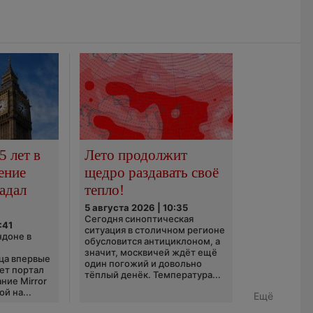
5 лет в
Лето продолжит
ение
щедро раздавать своё
адал
тепло!
5 августа 2026 | 10:35
Сегодня синоптическая
:41
ситуация в столичном регионе
ндоне в
обусловится антициклоном, а
значит, москвичей ждёт ещё
ца впервые
один погожий и довольно
ает портал
тёплый денёк. Температура...
ние Mirror
й на...
Ещё