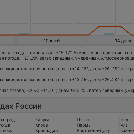
10 дней
14 дней
сная погода, температура +15..17°. Атмосферное давление в пр
я погода, +27..29°, ветер западный, умеренный. Атмосферное д
ок ожидается ясная погода; ночью +14..16°, днем +26..28°, ветер
ток ожидается ясная погода; ночью +13..15°, днем +26..28°, вете
сная погода; ночью +14..16°, днем +23..25°, ветер северный, ум
одах России
лгоград
Калуга
Пенза
Тверь
логда
Киров
Пермь
Тула
ронеж
Краснодар
Ростов-на-Дону
Тюмен