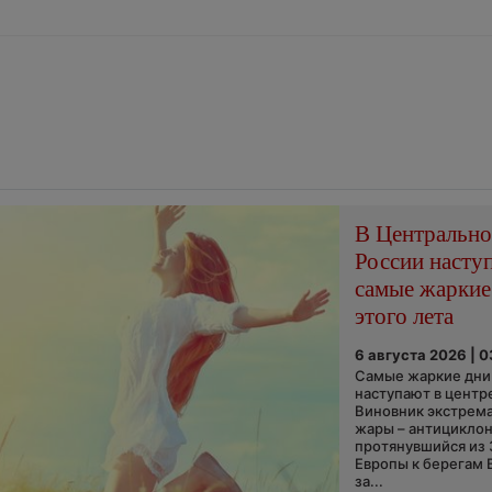
В Центральн
России насту
самые жаркие
этого лета
6 августа 2026 | 
Самые жаркие дни 
наступают в центр
Виновник экстрем
жары – антициклон
протянувшийся из
Европы к берегам 
за...