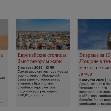
ра
Европейские столицы
Впервые за 15
бьют рекорды жары
Лондоне в теч
месяца не вып
5 августа 2026 | 13:59
Самая высокая температура за
дождь
всю историю наблюдений
уха
была зарегистрирована во
5 августа 2026 | 13
вторник в Братиславе,
Дождь не шёл в Ло
столбики термометров
течение полного
поднялись до рекордных
календарного меся
+40,8° , сообщил...
с 1871 года, сообщ
Semafor. Ранее изда
..
сообщило со ссылко