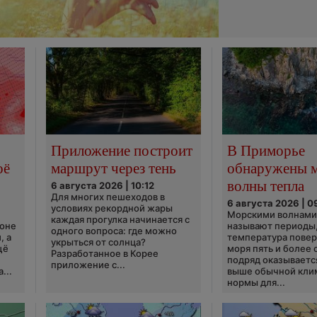
Приложение построит
В Приморье
оё
маршрут через тень
обнаружены 
волны тепла
6 августа 2026 | 10:12
Для многих пешеходов в
6 августа 2026 | 0
условиях рекордной жары
Морскими волнами
каждая прогулка начинается с
ионе
называют периоды,
одного вопроса: где можно
, а
температура пове
укрыться от солнца?
щё
моря пять и более 
Разработанное в Корее
подряд оказываетс
приложение с...
...
выше обычной кли
нормы для...