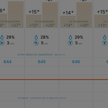
6
°
+15
°
+15
°
+14
°
по ощущению
по
по ощущению
по ощущению
+15°
+26°
+15°
6°
+27°
+14°
+26°
28%
29%
29%
5
3
5
м/с
м/с
м/с
атмосферное давление
мм рт.ст.
осадки
количество и вероятность