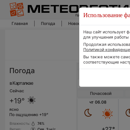
Использование фа
Главная
Погода
Новости погоды
Климат
Наш сайт использует ф
для улучшения работы 
Продолжая использоват
Политикой конфиденци
Вы также можете самос
соответствующие наст
Весь мир
Погода
в Карталкае
Сейчас
Почасовой
+19°
чт 06.08
ясно
По ощущению +19°
Влажность:
74
%
+27
°
Ветер:
Сев, 3
м/с