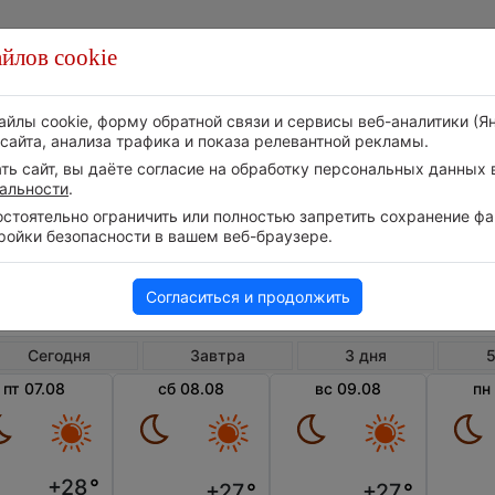
йлов cookie
Стихия
Природа
Технологии
Видео
айлы cookie, форму обратной связи и сервисы веб-аналитики (Я
сайта, анализа трафика и показа релевантной рекламы.
ь сайт, вы даёте согласие на обработку персональных данных в
альности
.
тоятельно ограничить или полностью запретить сохранение фай
ройки безопасности в вашем веб-браузере.
Турция
Карталк
Погода в Карталкае
Согласиться и продолжить
Сегодня
Завтра
3 дня
5
пт 07.08
сб 08.08
вс 09.08
пн
+28
°
+27
°
+27
°