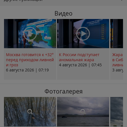
Видео
Москва готовится к +32°
К России подступает
Жара в
перед приходом ливней
аномальная жара
в Сиби
и гроз
4 августа 2026 | 07:45
ливни 
6 августа 2026 | 07:19
3 авгус
Фотогалерея