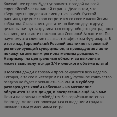
ближайшее время будет управлять погодой на всей
европейской части нашей страны. Дело в том, что
«Бернадетт» продолжит смещаться вглубь Русской
равнины, где уже скоро встретится со своим каспийским
собратом. Оказавшись достаточно близко друг к другу,
циклоны начнут закручиваться вокруг общего центра, пока
каспиец не поглотит посланника Северной Атлантики. По-
научному это слияние называется эффектом Фудзивары.
В
итоге над Европейской Россией возникнет огромный
регенерирующий суперциклон, и предыдущие ливни
покажутся жителям региона мелким дождиком.
Например, на центральные области за выходные
может выплеснуться до 3/4 июльского объёма влаги!
В
Москве
дожди с грозами прогнозируются всю неделю.
Сегодня, а также в четверг и пятницу суточное количество
осадков не будет превышать 5–6 мм.
А в субботу
разверзнутся хляби небесные – на мегаполис
обрушится 32 мм дождя, в воскресенье ещё 34,5 мм!
Почти наверняка не обойдётся без серьёзных потопов.
Непогода может сопровождаться выпадением града и
шквалистыми усилениями ветра.