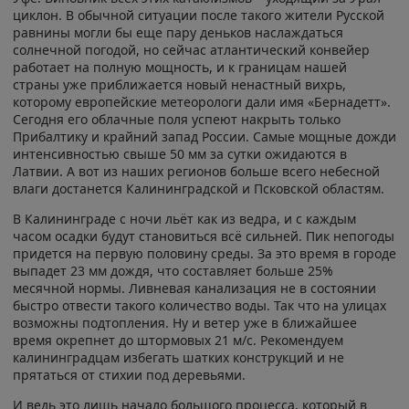
циклон. В обычной ситуации после такого жители Русской
равнины могли бы еще пару деньков наслаждаться
солнечной погодой, но сейчас атлантический конвейер
работает на полную мощность, и к границам нашей
страны уже приближается новый ненастный вихрь,
которому европейские метеорологи дали имя «Бернадетт».
Сегодня его облачные поля успеют накрыть только
Прибалтику и крайний запад России. Самые мощные дожди
интенсивностью свыше 50 мм за сутки ожидаются в
Латвии. А вот из наших регионов больше всего небесной
влаги достанется Калининградской и Псковской областям.
В Калининграде с ночи льёт как из ведра, и с каждым
часом осадки будут становиться всё сильней. Пик непогоды
придется на первую половину среды. За это время в городе
выпадет 23 мм дождя, что составляет больше 25%
месячной нормы. Ливневая канализация не в состоянии
быстро отвести такого количество воды. Так что на улицах
возможны подтопления. Ну и ветер уже в ближайшее
время окрепнет до штормовых 21 м/c. Рекомендуем
калининградцам избегать шатких конструкций и не
прятаться от стихии под деревьями.
И ведь это лишь начало большого процесса, который в