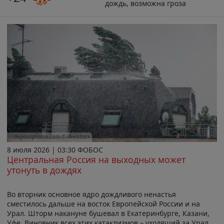
дождь, возможна гроза
depositphotos.com © ifeelstock
8 июля 2026 | 03:30 ФОБОС
Центральная Россия на выходных может
утонуть в дождях
Во вторник основное ядро дождливого ненастья
сместилось дальше на восток Европейской России и на
Урал. Шторм накануне бушевал в Екатеринбурге, Казани,
Уфе. Виновник всех этих катаклизмов – уходящий за Урал