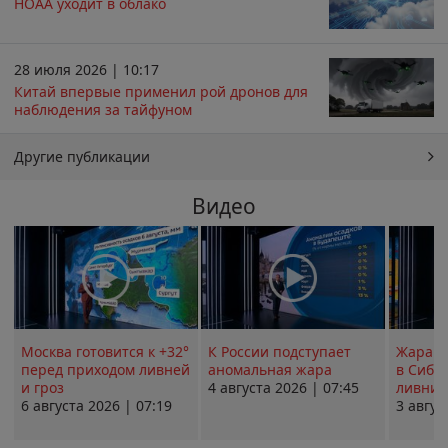
НОАА уходит в облако
28 июля 2026 | 10:17
Китай впервые применил рой дронов для
наблюдения за тайфуном
Другие публикации
Видео
Москва готовится к +32°
К России подступает
Жара в
перед приходом ливней
аномальная жара
в Сиби
и гроз
4 августа 2026 | 07:45
ливни 
6 августа 2026 | 07:19
3 авгус