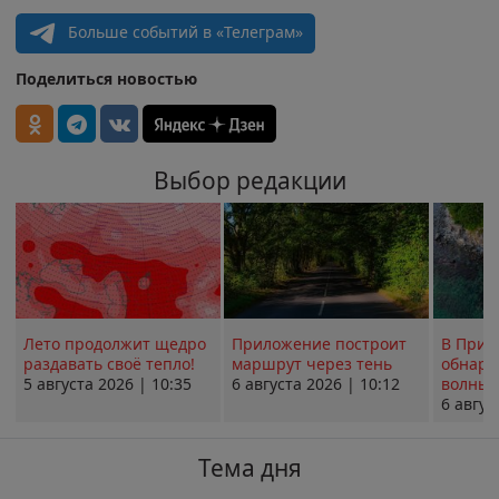
Больше событий в «Телеграм»
Поделиться новостью
Выбор редакции
Лето продолжит щедро
Приложение построит
В Прим
раздавать своё тепло!
маршрут через тень
обнару
5 августа 2026 | 10:35
6 августа 2026 | 10:12
волны 
6 авгус
Тема дня