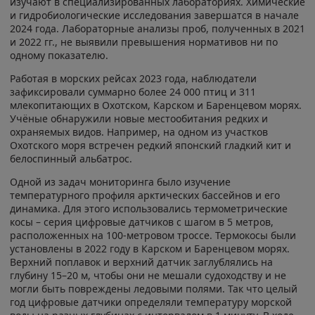
изучают в специализированных лабораториях. Химические
и гидробиологические исследования завершатся в начале
2024 года. Лабораторные анализы проб, полученных в 2021
и 2022 гг., не выявили превышения нормативов ни по
одному показателю.
Работая в морских рейсах 2023 года, наблюдатели
зафиксировали суммарно более 24 000 птиц и 311
млекопитающих в Охотском, Карском и Баренцевом морях.
Учёные обнаружили новые местообитания редких и
охраняемых видов. Например, на одном из участков
Охотского моря встречен редкий японский гладкий кит и
белоспинный альбатрос.
Одной из задач мониторинга было изучение
температурного профиля арктических бассейнов и его
динамика. Для этого использовались термометрические
косы – серия цифровые датчиков с шагом в 5 метров,
расположенных на 100-метровом троссе. Термокосы были
установлены в 2022 году в Карском и Баренцевом морях.
Верхний поплавок и верхний датчик заглублялись на
глубину 15–20 м, чтобы они не мешали судоходству и не
могли быть повреждены ледовыми полями. Так что целый
год цифровые датчики определяли температуру морской