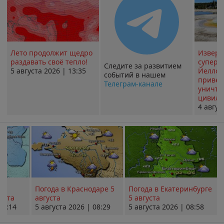
Лето продолжит щедро
Извер
раздавать своё тепло!
суперв
Следите за развитием
5 августа 2026 | 13:35
Йеллоу
событий в нашем
привед
Телеграм-канале
уничт
цивили
4 авгус
Погода в Краснодаре 5
Погода в Екатеринбурге
уста
августа
5 августа
08:14
5 августа 2026 | 08:29
5 августа 2026 | 08:58