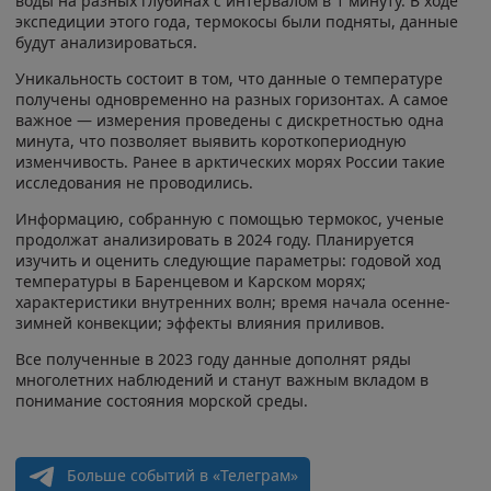
воды на разных глубинах с интервалом в 1 минуту. В ходе
экспедиции этого года, термокосы были подняты, данные
будут анализироваться.
Уникальность состоит в том, что данные о температуре
получены одновременно на разных горизонтах. А самое
важное — измерения проведены с дискретностью одна
минута, что позволяет выявить короткопериодную
изменчивость. Ранее в арктических морях России такие
исследования не проводились.
Информацию, собранную с помощью термокос, ученые
продолжат анализировать в 2024 году. Планируется
изучить и оценить следующие параметры: годовой ход
температуры в Баренцевом и Карском морях;
характеристики внутренних волн; время начала осенне-
зимней конвекции; эффекты влияния приливов.
Все полученные в 2023 году данные дополнят ряды
многолетних наблюдений и станут важным вкладом в
понимание состояния морской среды.
Больше событий в «Телеграм»