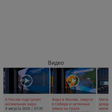
Видео
К России подступает
Жара в Москве, смерчи
Метеои
аномальная жара
в Сибири и затяжные
дождли
4 августа 2026 | 07:45
ливни на Урале
июля; 