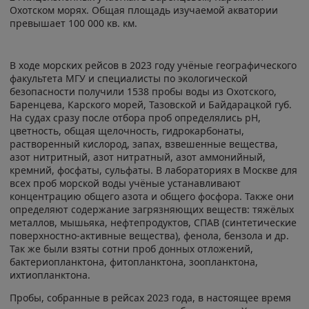
Охотском морях. Общая площадь изучаемой акватории
превышает 100 000 кв. км.
В ходе морских рейсов в 2023 году учёные географического
факультета МГУ и специалисты по экологической
безопасности получили 1538 пробы воды из Охотского,
Баренцева, Карского морей, Тазовской и Байдарацкой губ.
На судах сразу после отбора проб определялись pH,
цветность, общая щелочность, гидрокарбонаты,
растворенный кислород, запах, взвешенные вещества,
азот нитритный, азот нитратный, азот аммонийный,
кремний, фосфаты, сульфаты. В лабораториях в Москве для
всех проб морской воды учёные устанавливают
концентрацию общего азота и общего фосфора. Также они
определяют содержание загрязняющих веществ: тяжёлых
металлов, мышьяка, нефтепродуктов, СПАВ (синтетические
поверхностно-активные вещества), фенола, бензола и др.
Так же были взяты сотни проб донных отложений,
бактериопланктона, фитопланктона, зоопланктона,
ихтиопланктона.
Пробы, собранные в рейсах 2023 года, в настоящее время