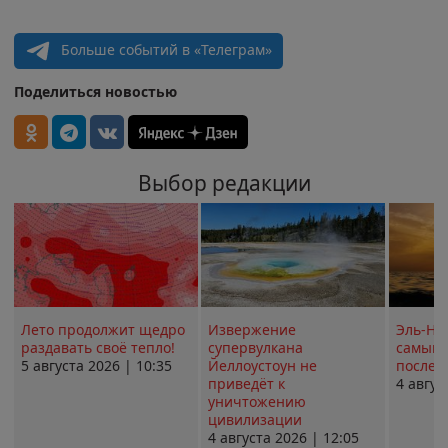
Больше событий в «Телеграм»
Поделиться новостью
Выбор редакции
Лето продолжит щедро
Извержение
Эль-Ни
раздавать своё тепло!
супервулкана
самым 
5 августа 2026 | 10:35
Йеллоустоун не
послед
приведёт к
4 авгус
уничтожению
цивилизации
4 августа 2026 | 12:05