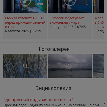
Москва готовится к +32°
К России подступает
Жара в
перед приходом ливней
аномальная жара
в Сиби
и гроз
4 августа 2026 | 07:45
ливни 
6 августа 2026 | 07:19
3 авгус
Фотогалерея
Энциклопедия
Где пресной воды меньше всего?
Пресная вода – один из самых жизненно важных, но при