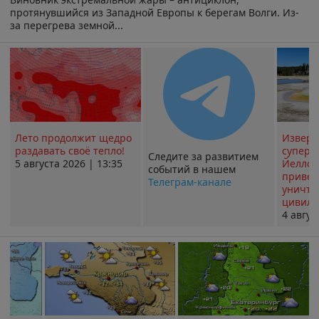
протянувшийся из Западной Европы к берегам Волги. Из-
за перегрева земной...
Лето продолжит щедро
Извер
раздавать своё тепло!
суперв
Следите за развитием
5 августа 2026 | 13:35
Йеллоу
событий в нашем
привед
Телеграм-канале
уничт
цивили
4 авгус