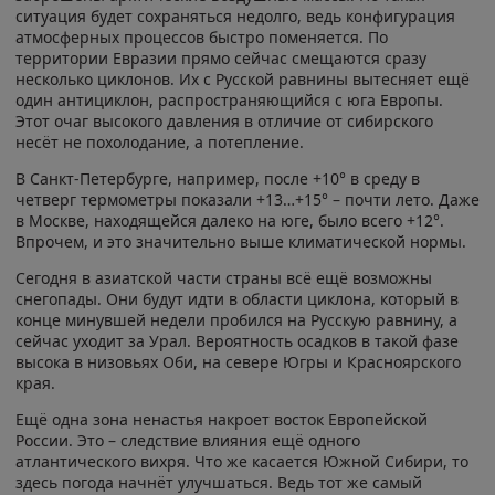
ситуация будет сохраняться недолго, ведь конфигурация
атмосферных процессов быстро поменяется. По
территории Евразии прямо сейчас смещаются сразу
несколько циклонов. Их с Русской равнины вытесняет ещё
один антициклон, распространяющийся с юга Европы.
Этот очаг высокого давления в отличие от сибирского
несёт не похолодание, а потепление.
В Санкт-Петербурге, например, после +10° в среду в
четверг термометры показали +13…+15° – почти лето. Даже
в Москве, находящейся далеко на юге, было всего +12°.
Впрочем, и это значительно выше климатической нормы.
Сегодня в азиатской части страны всё ещё возможны
снегопады. Они будут идти в области циклона, который в
конце минувшей недели пробился на Русскую равнину, а
сейчас уходит за Урал. Вероятность осадков в такой фазе
высока в низовьях Оби, на севере Югры и Красноярского
края.
Ещё одна зона ненастья накроет восток Европейской
России. Это – следствие влияния ещё одного
атлантического вихря. Что же касается Южной Сибири, то
здесь погода начнёт улучшаться. Ведь тот же самый