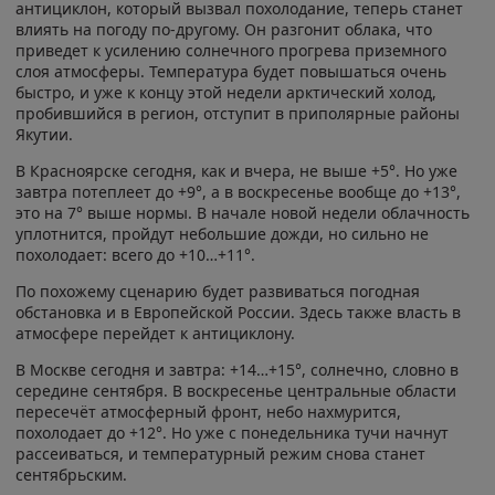
антициклон, который вызвал похолодание, теперь станет
влиять на погоду по-другому. Он разгонит облака, что
приведет к усилению солнечного прогрева приземного
слоя атмосферы. Температура будет повышаться очень
быстро, и уже к концу этой недели арктический холод,
пробившийся в регион, отступит в приполярные районы
Якутии.
В Красноярске сегодня, как и вчера, не выше +5°. Но уже
завтра потеплеет до +9°, а в воскресенье вообще до +13°,
это на 7° выше нормы. В начале новой недели облачность
уплотнится, пройдут небольшие дожди, но сильно не
похолодает: всего до +10…+11°.
По похожему сценарию будет развиваться погодная
обстановка и в Европейской России. Здесь также власть в
атмосфере перейдет к антициклону.
В Москве сегодня и завтра: +14…+15°, солнечно, словно в
середине сентября. В воскресенье центральные области
пересечёт атмосферный фронт, небо нахмурится,
похолодает до +12°. Но уже с понедельника тучи начнут
рассеиваться, и температурный режим снова станет
сентябрьским.